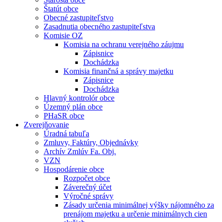
Štatút obce
Obecné zastupiteľstvo
Zasadnutia obecného zastupiteľstva
Komisie OZ
Komisia na ochranu verejného záujmu
Zápisnice
Dochádzka
Komisia finančná a správy majetku
Zápisnice
Dochádzka
Hlavný kontrolór obce
Územný plán obce
PHaSR obce
Zverejňovanie
Úradná tabuľa
Zmluvy, Faktúry, Objednávky
Archív Zmlúv Fa. Obj.
VZN
Hospodárenie obce
Rozpočet obce
Záverečný účet
Výročné správy
Zásady určenia minimálnej výšky nájomného za
prenájom majetku a určenie minimálnych cien