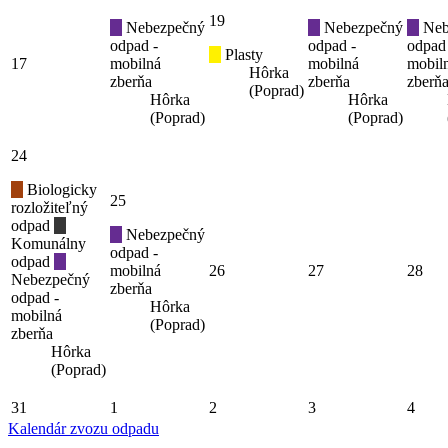
19
Nebezpečný
Nebezpečný
Neb
odpad -
odpad -
odpad
Plasty
17
mobilná
mobilná
mobil
Hôrka
zberňa
zberňa
zberň
(Poprad)
Hôrka
Hôrka
(Poprad)
(Poprad)
24
Biologicky
25
rozložiteľný
odpad
Nebezpečný
Komunálny
odpad -
odpad
mobilná
26
27
28
Nebezpečný
zberňa
odpad -
Hôrka
mobilná
(Poprad)
zberňa
Hôrka
(Poprad)
31
1
2
3
4
Kalendár zvozu odpadu