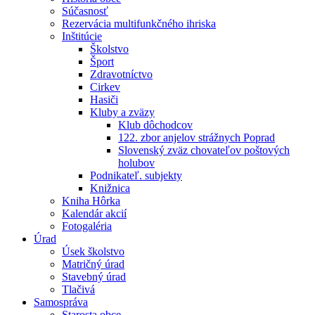
Súčasnosť
Rezervácia multifunkčného ihriska
Inštitúcie
Školstvo
Šport
Zdravotníctvo
Cirkev
Hasiči
Kluby a zväzy
Klub dôchodcov
122. zbor anjelov strážnych Poprad
Slovenský zväz chovateľov poštových
holubov
Podnikateľ. subjekty
Knižnica
Kniha Hôrka
Kalendár akcií
Fotogaléria
Úrad
Úsek školstvo
Matričný úrad
Stavebný úrad
Tlačivá
Samospráva
Starosta obce