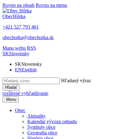
Rovno na obsah
Rovno na menu
Obec
Hôrka
+421 527 793 461
obechorka@obechorka.sk
Mapa webu
RSS
SK
Slovensky
SK
Slovensky
EN
English
Hľadaný výraz
Hľadať
rozšírené vyhľadávanie
Menu
Obec
Aktuality
Kalendár vývozu odpadu
Symboly obce
Geografia obce
História obce