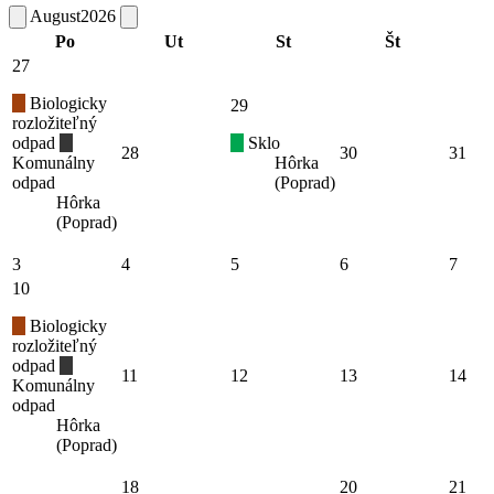
August
2026
Po
Ut
St
Št
27
Biologicky
29
rozložiteľný
odpad
Sklo
28
30
31
Komunálny
Hôrka
odpad
(Poprad)
Hôrka
(Poprad)
3
4
5
6
7
10
Biologicky
rozložiteľný
odpad
11
12
13
14
Komunálny
odpad
Hôrka
(Poprad)
18
20
21