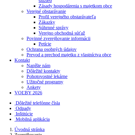
služieb
Zásady hospodárenia s majetkom obce
Verejné obstarávanie
Profil verejného obstarávateľa
Zákazky
Súhrnné správy
Verejno obchodná súťaž
Povinné zverejňovanie informácii
Petície
Ochrana osobných údajov
Prevod a prechod majetku z vlastníctva obce
Kontakt
Napíšte nám
Dôležité kontakty
Pohotovostné lekárne
Užitočné programy
Ankety
VOĽBY 2026
Dôležité telefónne čísla
Odpady
Inštitúcie
Mobilná aplikácia
Úvodná stránka
Zverejňovanie