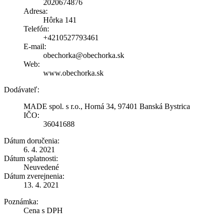
2020674876
Adresa:
Hôrka 141
Telefón:
+4210527793461
E-mail:
obechorka@obechorka.sk
Web:
www.obechorka.sk
Dodávateľ:
MADE spol. s r.o., Horná 34, 97401 Banská Bystrica
IČO:
36041688
Dátum doručenia:
6. 4. 2021
Dátum splatnosti:
Neuvedené
Dátum zverejnenia:
13. 4. 2021
Poznámka:
Cena s DPH