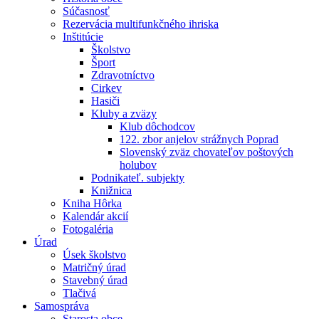
Súčasnosť
Rezervácia multifunkčného ihriska
Inštitúcie
Školstvo
Šport
Zdravotníctvo
Cirkev
Hasiči
Kluby a zväzy
Klub dôchodcov
122. zbor anjelov strážnych Poprad
Slovenský zväz chovateľov poštových
holubov
Podnikateľ. subjekty
Knižnica
Kniha Hôrka
Kalendár akcií
Fotogaléria
Úrad
Úsek školstvo
Matričný úrad
Stavebný úrad
Tlačivá
Samospráva
Starosta obce