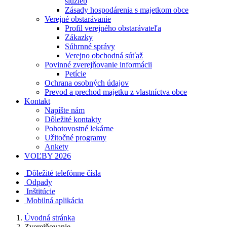
služieb
Zásady hospodárenia s majetkom obce
Verejné obstarávanie
Profil verejného obstarávateľa
Zákazky
Súhrnné správy
Verejno obchodná súťaž
Povinné zverejňovanie informácii
Petície
Ochrana osobných údajov
Prevod a prechod majetku z vlastníctva obce
Kontakt
Napíšte nám
Dôležité kontakty
Pohotovostné lekárne
Užitočné programy
Ankety
VOĽBY 2026
Dôležité telefónne čísla
Odpady
Inštitúcie
Mobilná aplikácia
Úvodná stránka
Zverejňovanie