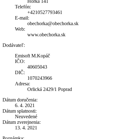
Hôrka 141
Telefón:
+4210527793461
E-mail:
obechorka@obechorka.sk
Web:
www.obechorka.sk
Dodávateľ:
Emisoft M.Kopáč
IČO:
40605043
DIČ:
1070243966
Adresa:
Orlická 2429/1 Poprad
Dátum doručenia:
6. 4. 2021
Dátum splatnosti:
Neuvedené
Dátum zverejnenia:
13. 4. 2021
Poznámka: