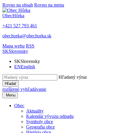
Rovno na obsah
Rovno na menu
Obec
Hôrka
+421 527 793 461
obechorka@obechorka.sk
Mapa webu
RSS
SK
Slovensky
SK
Slovensky
EN
English
Hľadaný výraz
Hľadať
rozšírené vyhľadávanie
Menu
Obec
Aktuality
Kalendár vývozu odpadu
Symboly obce
Geografia obce
História obce