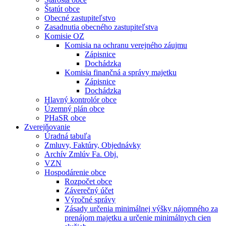
Štatút obce
Obecné zastupiteľstvo
Zasadnutia obecného zastupiteľstva
Komisie OZ
Komisia na ochranu verejného záujmu
Zápisnice
Dochádzka
Komisia finančná a správy majetku
Zápisnice
Dochádzka
Hlavný kontrolór obce
Územný plán obce
PHaSR obce
Zverejňovanie
Úradná tabuľa
Zmluvy, Faktúry, Objednávky
Archív Zmlúv Fa. Obj.
VZN
Hospodárenie obce
Rozpočet obce
Záverečný účet
Výročné správy
Zásady určenia minimálnej výšky nájomného za
prenájom majetku a určenie minimálnych cien