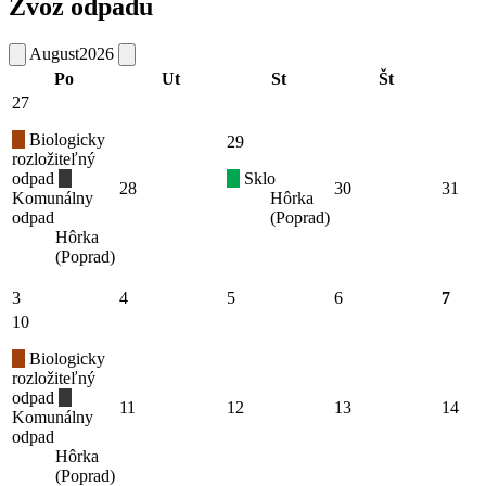
Zvoz odpadu
August
2026
Po
Ut
St
Št
27
Biologicky
29
rozložiteľný
odpad
Sklo
28
30
31
Komunálny
Hôrka
odpad
(Poprad)
Hôrka
(Poprad)
3
4
5
6
7
10
Biologicky
rozložiteľný
odpad
11
12
13
14
Komunálny
odpad
Hôrka
(Poprad)