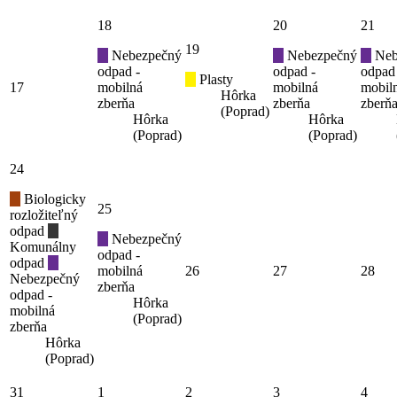
18
20
21
19
Nebezpečný
Nebezpečný
Neb
odpad -
odpad -
odpad
Plasty
17
mobilná
mobilná
mobil
Hôrka
zberňa
zberňa
zberň
(Poprad)
Hôrka
Hôrka
(Poprad)
(Poprad)
24
Biologicky
25
rozložiteľný
odpad
Nebezpečný
Komunálny
odpad -
odpad
mobilná
26
27
28
Nebezpečný
zberňa
odpad -
Hôrka
mobilná
(Poprad)
zberňa
Hôrka
(Poprad)
31
1
2
3
4