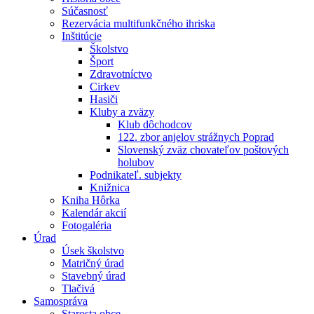
Súčasnosť
Rezervácia multifunkčného ihriska
Inštitúcie
Školstvo
Šport
Zdravotníctvo
Cirkev
Hasiči
Kluby a zväzy
Klub dôchodcov
122. zbor anjelov strážnych Poprad
Slovenský zväz chovateľov poštových
holubov
Podnikateľ. subjekty
Knižnica
Kniha Hôrka
Kalendár akcií
Fotogaléria
Úrad
Úsek školstvo
Matričný úrad
Stavebný úrad
Tlačivá
Samospráva
Starosta obce