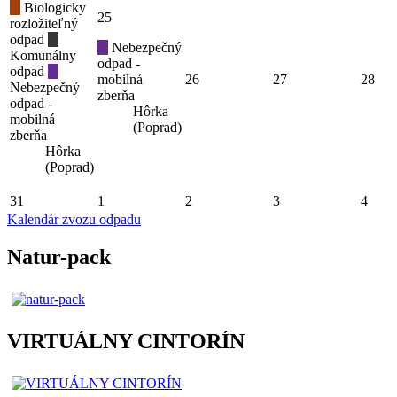
Biologicky
25
rozložiteľný
odpad
Nebezpečný
Komunálny
odpad -
odpad
mobilná
26
27
28
Nebezpečný
zberňa
odpad -
Hôrka
mobilná
(Poprad)
zberňa
Hôrka
(Poprad)
31
1
2
3
4
Kalendár zvozu odpadu
Natur-pack
VIRTUÁLNY CINTORÍN