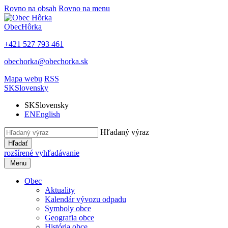
Rovno na obsah
Rovno na menu
Obec
Hôrka
+421 527 793 461
obechorka@obechorka.sk
Mapa webu
RSS
SK
Slovensky
SK
Slovensky
EN
English
Hľadaný výraz
Hľadať
rozšírené vyhľadávanie
Menu
Obec
Aktuality
Kalendár vývozu odpadu
Symboly obce
Geografia obce
História obce