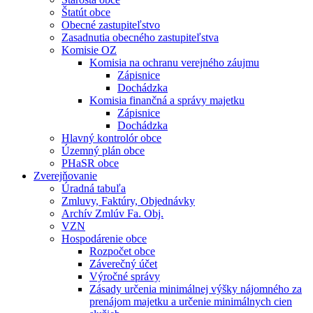
Štatút obce
Obecné zastupiteľstvo
Zasadnutia obecného zastupiteľstva
Komisie OZ
Komisia na ochranu verejného záujmu
Zápisnice
Dochádzka
Komisia finančná a správy majetku
Zápisnice
Dochádzka
Hlavný kontrolór obce
Územný plán obce
PHaSR obce
Zverejňovanie
Úradná tabuľa
Zmluvy, Faktúry, Objednávky
Archív Zmlúv Fa. Obj.
VZN
Hospodárenie obce
Rozpočet obce
Záverečný účet
Výročné správy
Zásady určenia minimálnej výšky nájomného za
prenájom majetku a určenie minimálnych cien