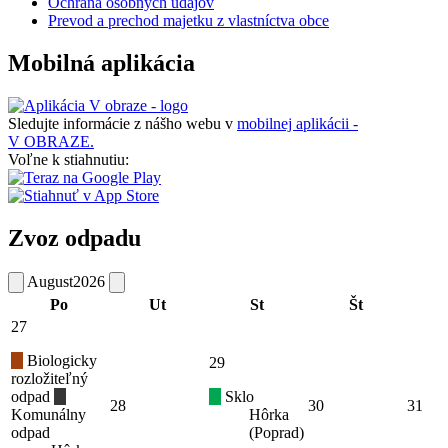
Ochrana osobných údajov
Prevod a prechod majetku z vlastníctva obce
Mobilná aplikácia
Sledujte informácie z nášho webu v
mobilnej aplikácii -
V OBRAZE.
Voľne k stiahnutiu:
Zvoz odpadu
August
2026
Po
Ut
St
Št
27
Biologicky
29
rozložiteľný
odpad
Sklo
28
30
31
Komunálny
Hôrka
odpad
(Poprad)