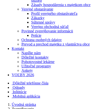
služieb
Zásady hospodárenia s majetkom obce
Verejné obstarávanie
Profil verejného obstarávateľa
Zákazky
Súhrnné správy
Verejno obchodná súťaž
Povinné zverejňovanie informácii
Petície
Ochrana osobných údajov
Prevod a prechod majetku z vlastníctva obce
Kontakt
Napíšte nám
Dôležité kontakty
Pohotovostné lekárne
Užitočné programy
Ankety
VOĽBY 2026
Dôležité telefónne čísla
Odpady
Inštitúcie
Mobilná aplikácia
Úvodná stránka
Zverejňovanie