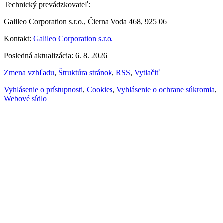
Technický prevádzkovateľ:
Galileo Corporation s.r.o., Čierna Voda 468, 925 06
Kontakt:
Galileo Corporation s.r.o.
Posledná aktualizácia: 6. 8. 2026
Zmena vzhľadu
,
Štruktúra stránok
,
RSS
,
Vytlačiť
Vyhlásenie o prístupnosti
,
Cookies
,
Vyhlásenie o ochrane súkromia
,
Webové sídlo