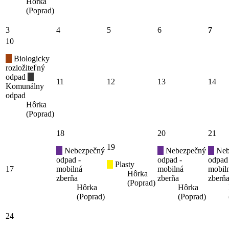
Hôrka
(Poprad)
3
4
5
6
7
10
Biologicky
rozložiteľný
odpad
11
12
13
14
Komunálny
odpad
Hôrka
(Poprad)
18
20
21
19
Nebezpečný
Nebezpečný
Neb
odpad -
odpad -
odpad
Plasty
17
mobilná
mobilná
mobil
Hôrka
zberňa
zberňa
zberň
(Poprad)
Hôrka
Hôrka
(Poprad)
(Poprad)
24