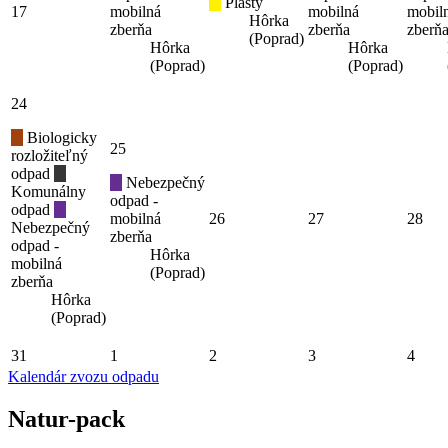
Plasty
17
mobilná
mobilná
mobil
Hôrka
zberňa
zberňa
zberň
(Poprad)
Hôrka
Hôrka
(Poprad)
(Poprad)
24
Biologicky
25
rozložiteľný
odpad
Nebezpečný
Komunálny
odpad -
odpad
mobilná
26
27
28
Nebezpečný
zberňa
odpad -
Hôrka
mobilná
(Poprad)
zberňa
Hôrka
(Poprad)
31
1
2
3
4
Kalendár zvozu odpadu
Natur-pack