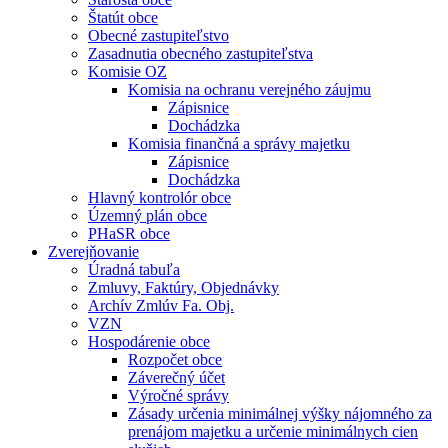
Štatút obce
Obecné zastupiteľstvo
Zasadnutia obecného zastupiteľstva
Komisie OZ
Komisia na ochranu verejného záujmu
Zápisnice
Dochádzka
Komisia finančná a správy majetku
Zápisnice
Dochádzka
Hlavný kontrolór obce
Územný plán obce
PHaSR obce
Zverejňovanie
Úradná tabuľa
Zmluvy, Faktúry, Objednávky
Archív Zmlúv Fa. Obj.
VZN
Hospodárenie obce
Rozpočet obce
Záverečný účet
Výročné správy
Zásady určenia minimálnej výšky nájomného za
prenájom majetku a určenie minimálnych cien