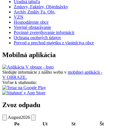
Úradná tabuľa
Zmluvy, Faktúry, Objednávky
Archív Zmlúv Fa. Obj.
VZN
Hospodárenie obce
Verejné obstarávanie
Povinné zverejňovanie informácii
Ochrana osobných údajov
Prevod a prechod majetku z vlastníctva obce
Mobilná aplikácia
Sledujte informácie z nášho webu v
mobilnej aplikácii -
V OBRAZE.
Voľne k stiahnutiu:
Zvoz odpadu
August
2026
Po
Ut
St
Št