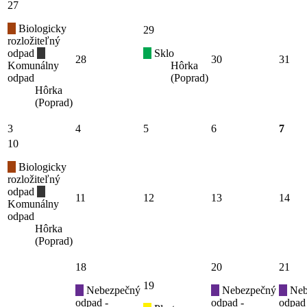
27
Biologicky
29
rozložiteľný
odpad
Sklo
28
30
31
Komunálny
Hôrka
odpad
(Poprad)
Hôrka
(Poprad)
3
4
5
6
7
10
Biologicky
rozložiteľný
odpad
11
12
13
14
Komunálny
odpad
Hôrka
(Poprad)
18
20
21
19
Nebezpečný
Nebezpečný
Neb
odpad -
odpad -
odpad