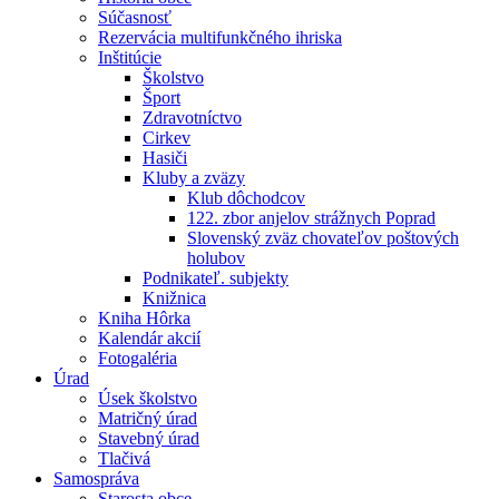
Súčasnosť
Rezervácia multifunkčného ihriska
Inštitúcie
Školstvo
Šport
Zdravotníctvo
Cirkev
Hasiči
Kluby a zväzy
Klub dôchodcov
122. zbor anjelov strážnych Poprad
Slovenský zväz chovateľov poštových
holubov
Podnikateľ. subjekty
Knižnica
Kniha Hôrka
Kalendár akcií
Fotogaléria
Úrad
Úsek školstvo
Matričný úrad
Stavebný úrad
Tlačivá
Samospráva
Starosta obce