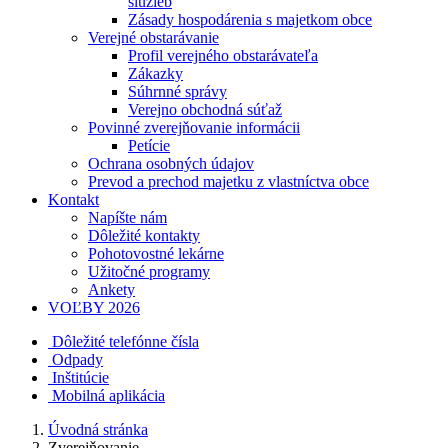
služieb
Zásady hospodárenia s majetkom obce
Verejné obstarávanie
Profil verejného obstarávateľa
Zákazky
Súhrnné správy
Verejno obchodná súťaž
Povinné zverejňovanie informácii
Petície
Ochrana osobných údajov
Prevod a prechod majetku z vlastníctva obce
Kontakt
Napíšte nám
Dôležité kontakty
Pohotovostné lekárne
Užitočné programy
Ankety
VOĽBY 2026
Dôležité telefónne čísla
Odpady
Inštitúcie
Mobilná aplikácia
Úvodná stránka
Zverejňovanie