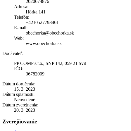
2020674876
Adresa:
Hôrka 141
Telefón:
+4210527793461
E-mail:
obechorka@obechorka.sk
Web:
www.obechorka.sk
Dodávateľ:
PP COMP s.r.o., SNP 142, 059 21 Svit
IČO:
36782009
Dátum doručenia:
15. 3. 2023
Dátum splatnosti:
Neuvedené
Dátum zverejnenia:
20. 3. 2023
Zverejňovanie