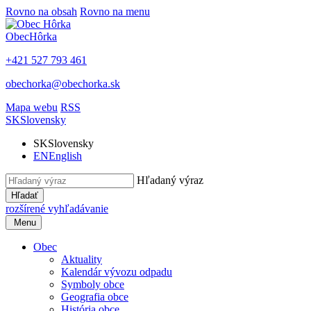
Rovno na obsah
Rovno na menu
Obec
Hôrka
+421 527 793 461
obechorka@obechorka.sk
Mapa webu
RSS
SK
Slovensky
SK
Slovensky
EN
English
Hľadaný výraz
Hľadať
rozšírené vyhľadávanie
Menu
Obec
Aktuality
Kalendár vývozu odpadu
Symboly obce
Geografia obce
História obce