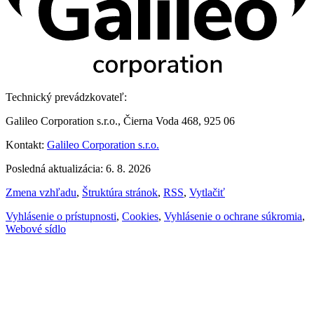
Technický prevádzkovateľ:
Galileo Corporation s.r.o., Čierna Voda 468, 925 06
Kontakt:
Galileo Corporation s.r.o.
Posledná aktualizácia: 6. 8. 2026
Zmena vzhľadu
,
Štruktúra stránok
,
RSS
,
Vytlačiť
Vyhlásenie o prístupnosti
,
Cookies
,
Vyhlásenie o ochrane súkromia
,
Webové sídlo