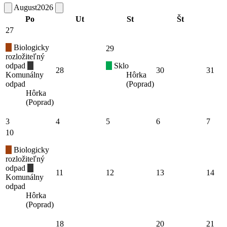
August
2026
Po
Ut
St
Št
27
Biologicky
29
rozložiteľný
odpad
Sklo
28
30
31
Komunálny
Hôrka
odpad
(Poprad)
Hôrka
(Poprad)
3
4
5
6
7
10
Biologicky
rozložiteľný
odpad
11
12
13
14
Komunálny
odpad
Hôrka
(Poprad)
18
20
21