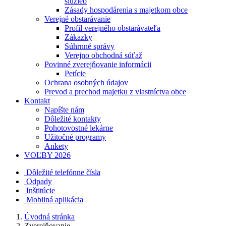
služieb
Zásady hospodárenia s majetkom obce
Verejné obstarávanie
Profil verejného obstarávateľa
Zákazky
Súhrnné správy
Verejno obchodná súťaž
Povinné zverejňovanie informácii
Petície
Ochrana osobných údajov
Prevod a prechod majetku z vlastníctva obce
Kontakt
Napíšte nám
Dôležité kontakty
Pohotovostné lekárne
Užitočné programy
Ankety
VOĽBY 2026
Dôležité telefónne čísla
Odpady
Inštitúcie
Mobilná aplikácia
Úvodná stránka
Zverejňovanie