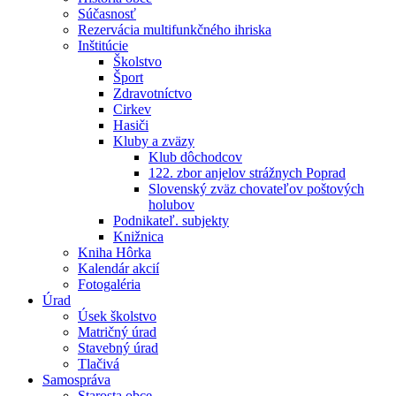
Súčasnosť
Rezervácia multifunkčného ihriska
Inštitúcie
Školstvo
Šport
Zdravotníctvo
Cirkev
Hasiči
Kluby a zväzy
Klub dôchodcov
122. zbor anjelov strážnych Poprad
Slovenský zväz chovateľov poštových
holubov
Podnikateľ. subjekty
Knižnica
Kniha Hôrka
Kalendár akcií
Fotogaléria
Úrad
Úsek školstvo
Matričný úrad
Stavebný úrad
Tlačivá
Samospráva
Starosta obce