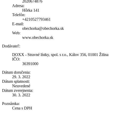
2020674876
Adresa:
Hôrka 141
Telefón:
+4210527793461
E-mail:
obechorka@obechorka.sk
Web:
www.obechorka.sk
Dodávateľ:
DOXX - Stravné lístky, spol. s r.o., Kálov 356, 01001 Žilina
IČO:
36391000
Dátum doručenia:
29. 3. 2022
Dátum splatnosti:
Neuvedené
Dátum zverejnenia:
30. 3. 2022
Poznámka:
Cena s DPH