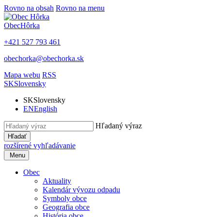
Rovno na obsah
Rovno na menu
Obec
Hôrka
+421 527 793 461
obechorka@obechorka.sk
Mapa webu
RSS
SK
Slovensky
SK
Slovensky
EN
English
Hľadaný výraz
Hľadať
rozšírené vyhľadávanie
Menu
Obec
Aktuality
Kalendár vývozu odpadu
Symboly obce
Geografia obce
História obce