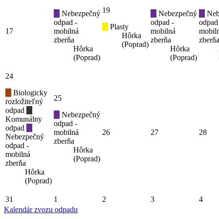
19
Nebezpečný
Nebezpečný
Neb
odpad -
odpad -
odpad
Plasty
17
mobilná
mobilná
mobil
Hôrka
zberňa
zberňa
zberň
(Poprad)
Hôrka
Hôrka
(Poprad)
(Poprad)
24
Biologicky
25
rozložiteľný
odpad
Nebezpečný
Komunálny
odpad -
odpad
mobilná
26
27
28
Nebezpečný
zberňa
odpad -
Hôrka
mobilná
(Poprad)
zberňa
Hôrka
(Poprad)
31
1
2
3
4
Kalendár zvozu odpadu