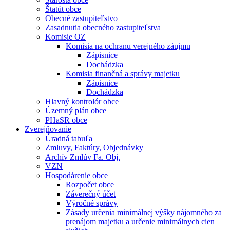
Štatút obce
Obecné zastupiteľstvo
Zasadnutia obecného zastupiteľstva
Komisie OZ
Komisia na ochranu verejného záujmu
Zápisnice
Dochádzka
Komisia finančná a správy majetku
Zápisnice
Dochádzka
Hlavný kontrolór obce
Územný plán obce
PHaSR obce
Zverejňovanie
Úradná tabuľa
Zmluvy, Faktúry, Objednávky
Archív Zmlúv Fa. Obj.
VZN
Hospodárenie obce
Rozpočet obce
Záverečný účet
Výročné správy
Zásady určenia minimálnej výšky nájomného za
prenájom majetku a určenie minimálnych cien