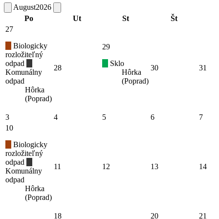
August
2026
Po
Ut
St
Št
27
Biologicky
29
rozložiteľný
odpad
Sklo
28
30
31
Komunálny
Hôrka
odpad
(Poprad)
Hôrka
(Poprad)
3
4
5
6
7
10
Biologicky
rozložiteľný
odpad
11
12
13
14
Komunálny
odpad
Hôrka
(Poprad)
18
20
21