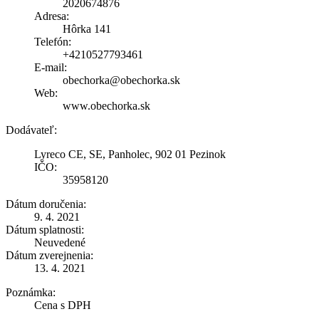
2020674876
Adresa:
Hôrka 141
Telefón:
+4210527793461
E-mail:
obechorka@obechorka.sk
Web:
www.obechorka.sk
Dodávateľ:
Lyreco CE, SE, Panholec, 902 01 Pezinok
IČO:
35958120
Dátum doručenia:
9. 4. 2021
Dátum splatnosti:
Neuvedené
Dátum zverejnenia:
13. 4. 2021
Poznámka:
Cena s DPH