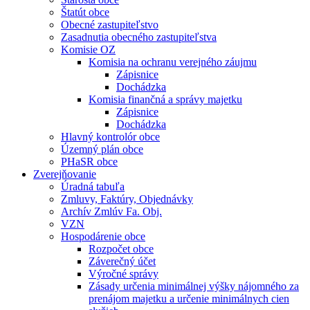
Štatút obce
Obecné zastupiteľstvo
Zasadnutia obecného zastupiteľstva
Komisie OZ
Komisia na ochranu verejného záujmu
Zápisnice
Dochádzka
Komisia finančná a správy majetku
Zápisnice
Dochádzka
Hlavný kontrolór obce
Územný plán obce
PHaSR obce
Zverejňovanie
Úradná tabuľa
Zmluvy, Faktúry, Objednávky
Archív Zmlúv Fa. Obj.
VZN
Hospodárenie obce
Rozpočet obce
Záverečný účet
Výročné správy
Zásady určenia minimálnej výšky nájomného za
prenájom majetku a určenie minimálnych cien