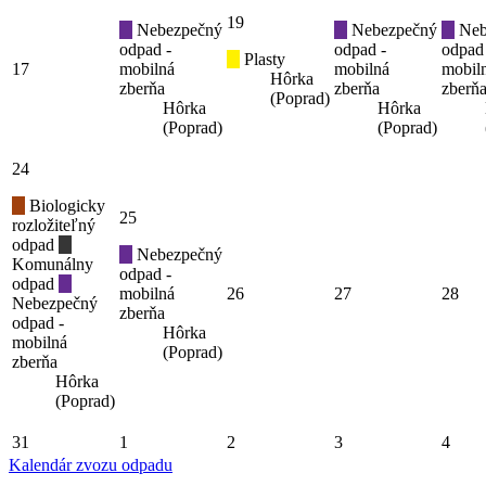
19
Nebezpečný
Nebezpečný
Neb
odpad -
odpad -
odpad
Plasty
17
mobilná
mobilná
mobil
Hôrka
zberňa
zberňa
zberň
(Poprad)
Hôrka
Hôrka
(Poprad)
(Poprad)
24
Biologicky
25
rozložiteľný
odpad
Nebezpečný
Komunálny
odpad -
odpad
mobilná
26
27
28
Nebezpečný
zberňa
odpad -
Hôrka
mobilná
(Poprad)
zberňa
Hôrka
(Poprad)
31
1
2
3
4
Kalendár zvozu odpadu