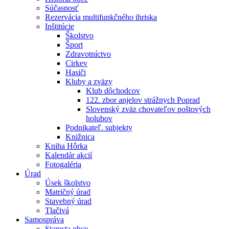
Súčasnosť
Rezervácia multifunkčného ihriska
Inštitúcie
Školstvo
Šport
Zdravotníctvo
Cirkev
Hasiči
Kluby a zväzy
Klub dôchodcov
122. zbor anjelov strážnych Poprad
Slovenský zväz chovateľov poštových
holubov
Podnikateľ. subjekty
Knižnica
Kniha Hôrka
Kalendár akcií
Fotogaléria
Úrad
Úsek školstvo
Matričný úrad
Stavebný úrad
Tlačivá
Samospráva
Starosta obce