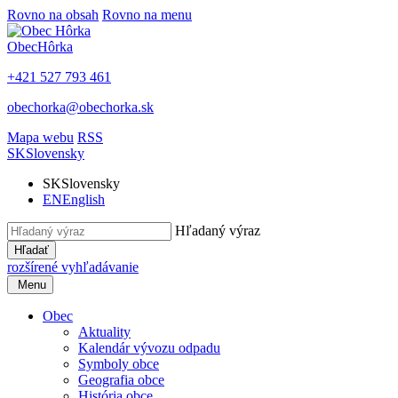
Rovno na obsah
Rovno na menu
Obec
Hôrka
+421 527 793 461
obechorka@obechorka.sk
Mapa webu
RSS
SK
Slovensky
SK
Slovensky
EN
English
Hľadaný výraz
Hľadať
rozšírené vyhľadávanie
Menu
Obec
Aktuality
Kalendár vývozu odpadu
Symboly obce
Geografia obce
História obce