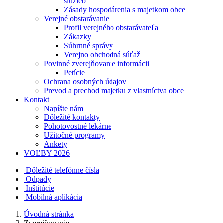
služieb
Zásady hospodárenia s majetkom obce
Verejné obstarávanie
Profil verejného obstarávateľa
Zákazky
Súhrnné správy
Verejno obchodná súťaž
Povinné zverejňovanie informácii
Petície
Ochrana osobných údajov
Prevod a prechod majetku z vlastníctva obce
Kontakt
Napíšte nám
Dôležité kontakty
Pohotovostné lekárne
Užitočné programy
Ankety
VOĽBY 2026
Dôležité telefónne čísla
Odpady
Inštitúcie
Mobilná aplikácia
Úvodná stránka
Zverejňovanie