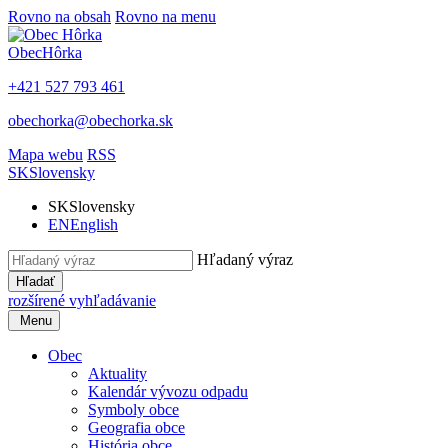
Rovno na obsah
Rovno na menu
Obec
Hôrka
+421 527 793 461
obechorka@obechorka.sk
Mapa webu
RSS
SK
Slovensky
SK
Slovensky
EN
English
Hľadaný výraz
Hľadať
rozšírené vyhľadávanie
Menu
Obec
Aktuality
Kalendár vývozu odpadu
Symboly obce
Geografia obce
História obce