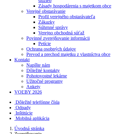
služieb
Zásady hospodárenia s majetkom obce
Verejné obstarávanie
Profil verejného obstarávateľa
Zákazky
Súhrnné správy
Verejno obchodná súťaž
Povinné zverejňovanie informácii
Petície
Ochrana osobných údajov
Prevod a prechod majetku z vlastníctva obce
Kontakt
Napíšte nám
Dôležité kontakty
Pohotovostné lekárne
Užitočné programy
Ankety
VOĽBY 2026
Dôležité telefónne čísla
Odpady
Inštitúcie
Mobilná aplikácia
Úvodná stránka
Zverejňovanie