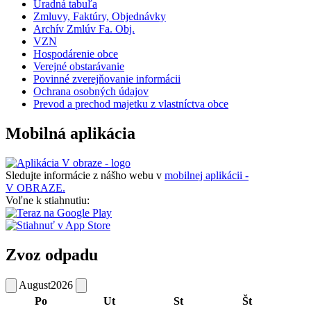
Úradná tabuľa
Zmluvy, Faktúry, Objednávky
Archív Zmlúv Fa. Obj.
VZN
Hospodárenie obce
Verejné obstarávanie
Povinné zverejňovanie informácii
Ochrana osobných údajov
Prevod a prechod majetku z vlastníctva obce
Mobilná aplikácia
Sledujte informácie z nášho webu v
mobilnej aplikácii -
V OBRAZE.
Voľne k stiahnutiu:
Zvoz odpadu
August
2026
Po
Ut
St
Št