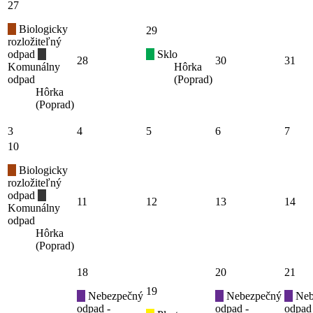
27
Biologicky
29
rozložiteľný
odpad
Sklo
28
30
31
Komunálny
Hôrka
odpad
(Poprad)
Hôrka
(Poprad)
3
4
5
6
7
10
Biologicky
rozložiteľný
odpad
11
12
13
14
Komunálny
odpad
Hôrka
(Poprad)
18
20
21
19
Nebezpečný
Nebezpečný
Neb
odpad -
odpad -
odpad