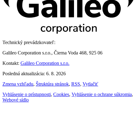
Technický prevádzkovateľ:
Galileo Corporation s.r.o., Čierna Voda 468, 925 06
Kontakt:
Galileo Corporation s.r.o.
Posledná aktualizácia: 6. 8. 2026
Zmena vzhľadu
,
Štruktúra stránok
,
RSS
,
Vytlačiť
Vyhlásenie o prístupnosti
,
Cookies
,
Vyhlásenie o ochrane súkromia
,
Webové sídlo