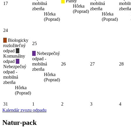
Plasty
17
mobilná
mobilná
mobil
Hôrka
zberňa
zberňa
zberň
(Poprad)
Hôrka
Hôrka
(Poprad)
(Poprad)
24
Biologicky
25
rozložiteľný
odpad
Nebezpečný
Komunálny
odpad -
odpad
mobilná
26
27
28
Nebezpečný
zberňa
odpad -
Hôrka
mobilná
(Poprad)
zberňa
Hôrka
(Poprad)
31
1
2
3
4
Kalendár zvozu odpadu
Natur-pack