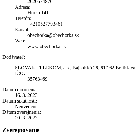
2020674876
Adresa:
Hôrka 141
Telefón:
+4210527793461
E-mail:
obechorka@obechorka.sk
Web:
www.obechorka.sk
Dodávateľ:
SLOVAK TELEKOM, a.s., Bajkalská 28, 817 62 Bratislava
IČO:
35763469
Dátum doručenia:
16. 3. 2023
Dátum splatnosti:
Neuvedené
Dátum zverejnenia:
20. 3. 2023
Zverejňovanie