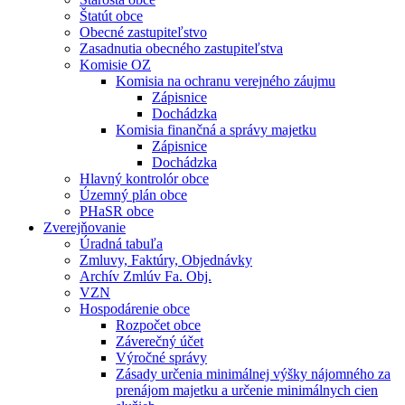
Štatút obce
Obecné zastupiteľstvo
Zasadnutia obecného zastupiteľstva
Komisie OZ
Komisia na ochranu verejného záujmu
Zápisnice
Dochádzka
Komisia finančná a správy majetku
Zápisnice
Dochádzka
Hlavný kontrolór obce
Územný plán obce
PHaSR obce
Zverejňovanie
Úradná tabuľa
Zmluvy, Faktúry, Objednávky
Archív Zmlúv Fa. Obj.
VZN
Hospodárenie obce
Rozpočet obce
Záverečný účet
Výročné správy
Zásady určenia minimálnej výšky nájomného za
prenájom majetku a určenie minimálnych cien