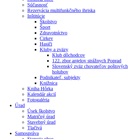
Súčasnosť
Rezervácia multifunkčného ihriska
Inštitúcie
Školstvo
Šport
Zdravotníctvo
Cirkev
Hasiči
Kluby a zväzy
Klub dôchodcov
122. zbor anjelov strážnych Poprad
Slovenský zväz chovateľov poštových
holubov
Podnikateľ. subjekty
Knižnica
Kniha Hôrka
Kalendár akcií
Fotogaléria
Úrad
Úsek školstvo
Matričný úrad
Stavebný úrad
Tlačivá
Samospráva
Starosta obce