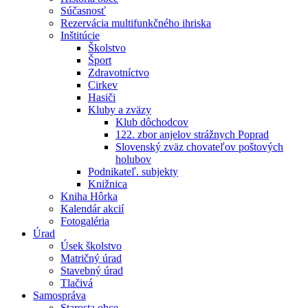
Súčasnosť
Rezervácia multifunkčného ihriska
Inštitúcie
Školstvo
Šport
Zdravotníctvo
Cirkev
Hasiči
Kluby a zväzy
Klub dôchodcov
122. zbor anjelov strážnych Poprad
Slovenský zväz chovateľov poštových
holubov
Podnikateľ. subjekty
Knižnica
Kniha Hôrka
Kalendár akcií
Fotogaléria
Úrad
Úsek školstvo
Matričný úrad
Stavebný úrad
Tlačivá
Samospráva
Starosta obce