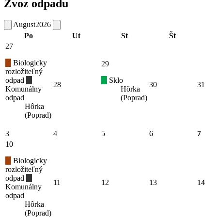
Zvoz odpadu
August
2026
Po
Ut
St
Št
27
Biologicky
29
rozložiteľný
odpad
Sklo
28
30
31
Komunálny
Hôrka
odpad
(Poprad)
Hôrka
(Poprad)
3
4
5
6
7
10
Biologicky
rozložiteľný
odpad
11
12
13
14
Komunálny
odpad
Hôrka
(Poprad)