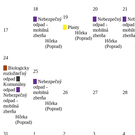
18
20
21
19
Nebezpečný
Nebezpečný
Neb
odpad -
odpad -
odpad
Plasty
17
mobilná
mobilná
mobil
Hôrka
zberňa
zberňa
zberň
(Poprad)
Hôrka
Hôrka
(Poprad)
(Poprad)
24
Biologicky
25
rozložiteľný
odpad
Nebezpečný
Komunálny
odpad -
odpad
mobilná
26
27
28
Nebezpečný
zberňa
odpad -
Hôrka
mobilná
(Poprad)
zberňa
Hôrka
(Poprad)
31
1
2
3
4