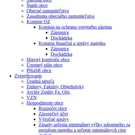
Štatút obce
Obecné zastupiteľstvo
Zasadnutia obecného zastupiteľstva
Komisie OZ
Komisia na ochranu verejného záujmu
Zápisnice
Dochádzka
Komisia finančná a správy majetku
Zápisnice
Dochádzka
Hlavný kontrolór obce
Územný plán obce
PHaSR obce
Zverejňovanie
Úradná tabuľa
Zmluvy, Faktúry, Objednávky
Archív Zmlúv Fa. Obj.
VZN
Hospodárenie obce
Rozpočet obce
Záverečný účet
Výročné správy
Zásady určenia minimálnej výšky nájomného za
prenájom majetku a určenie minimálnych cien