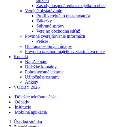
služieb
Zásady hospodárenia s majetkom obce
Verejné obstarávanie
Profil verejného obstarávateľa
Zákazky
Súhrnné správy
Verejno obchodná súťaž
Povinné zverejňovanie informácii
Petície
Ochrana osobných údajov
Prevod a prechod majetku z vlastníctva obce
Kontakt
Napíšte nám
Dôležité kontakty
Pohotovostné lekárne
Užitočné programy
Ankety
VOĽBY 2026
Dôležité telefónne čísla
Odpady
Inštitúcie
Mobilná aplikácia
Úvodná stránka
Zverejňovanie