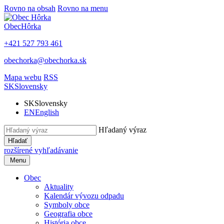
Rovno na obsah
Rovno na menu
Obec
Hôrka
+421 527 793 461
obechorka@obechorka.sk
Mapa webu
RSS
SK
Slovensky
SK
Slovensky
EN
English
Hľadaný výraz
Hľadať
rozšírené vyhľadávanie
Menu
Obec
Aktuality
Kalendár vývozu odpadu
Symboly obce
Geografia obce
História obce