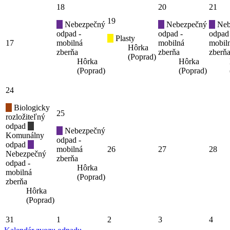
18
20
21
19
Nebezpečný
Nebezpečný
Neb
odpad -
odpad -
odpad
Plasty
17
mobilná
mobilná
mobil
Hôrka
zberňa
zberňa
zberň
(Poprad)
Hôrka
Hôrka
(Poprad)
(Poprad)
24
Biologicky
25
rozložiteľný
odpad
Nebezpečný
Komunálny
odpad -
odpad
mobilná
26
27
28
Nebezpečný
zberňa
odpad -
Hôrka
mobilná
(Poprad)
zberňa
Hôrka
(Poprad)
31
1
2
3
4