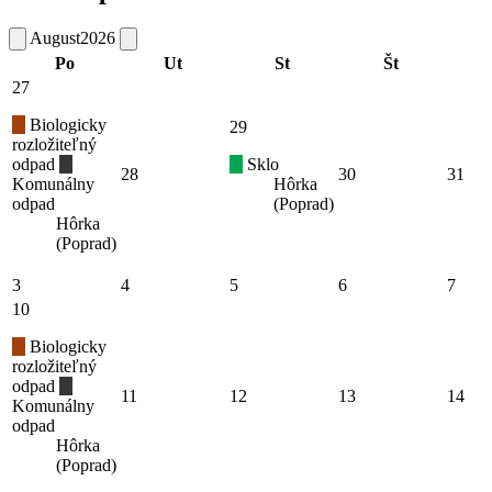
August
2026
Po
Ut
St
Št
27
Biologicky
29
rozložiteľný
odpad
Sklo
28
30
31
Komunálny
Hôrka
odpad
(Poprad)
Hôrka
(Poprad)
3
4
5
6
7
10
Biologicky
rozložiteľný
odpad
11
12
13
14
Komunálny
odpad
Hôrka
(Poprad)