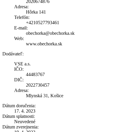
2020674876
Adresa:
Hôrka 141
Telefón:
+4210527793461
E-mail:
obechorka@obechorka.sk
Web:
www.obechorka.sk
Dodávateľ:
VSE a.s.
IČO:
44483767
DIČ:
2022730457
Adresa:
Mlynská 31, Košice
Dátum doručenia:
17. 4. 2023
Dátum splatnosti:
Neuvedené
Dátum zverejnenia: