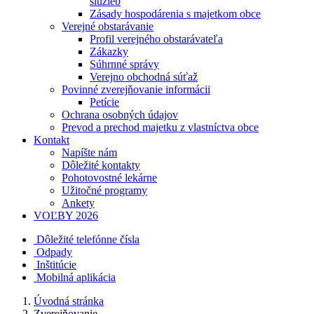
služieb
Zásady hospodárenia s majetkom obce
Verejné obstarávanie
Profil verejného obstarávateľa
Zákazky
Súhrnné správy
Verejno obchodná súťaž
Povinné zverejňovanie informácii
Petície
Ochrana osobných údajov
Prevod a prechod majetku z vlastníctva obce
Kontakt
Napíšte nám
Dôležité kontakty
Pohotovostné lekárne
Užitočné programy
Ankety
VOĽBY 2026
Dôležité telefónne čísla
Odpady
Inštitúcie
Mobilná aplikácia
Úvodná stránka
Zverejňovanie