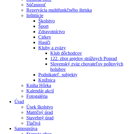
Súčasnosť
Rezervácia multifunkčného ihriska
Inštitúcie
Školstvo
Šport
Zdravotníctvo
Cirkev
Hasiči
Kluby a zväzy
Klub dôchodcov
122. zbor anjelov strážnych Poprad
Slovenský zväz chovateľov poštových
holubov
Podnikateľ. subjekty
Knižnica
Kniha Hôrka
Kalendár akcií
Fotogaléria
Úrad
Úsek školstvo
Matričný úrad
Stavebný úrad
Tlačivá
Samospráva
Starosta obce