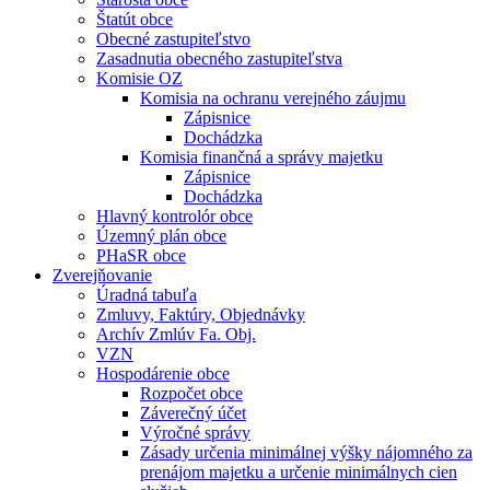
Štatút obce
Obecné zastupiteľstvo
Zasadnutia obecného zastupiteľstva
Komisie OZ
Komisia na ochranu verejného záujmu
Zápisnice
Dochádzka
Komisia finančná a správy majetku
Zápisnice
Dochádzka
Hlavný kontrolór obce
Územný plán obce
PHaSR obce
Zverejňovanie
Úradná tabuľa
Zmluvy, Faktúry, Objednávky
Archív Zmlúv Fa. Obj.
VZN
Hospodárenie obce
Rozpočet obce
Záverečný účet
Výročné správy
Zásady určenia minimálnej výšky nájomného za
prenájom majetku a určenie minimálnych cien