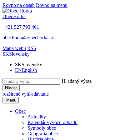
Rovno na obsah
Rovno na menu
Obec
Hôrka
+421 527 793 461
obechorka@obechorka.sk
Mapa webu
RSS
SK
Slovensky
SK
Slovensky
EN
English
Hľadaný výraz
Hľadať
rozšírené vyhľadávanie
Menu
Obec
Aktuality
Kalendár vývozu odpadu
Symboly obce
Geografia obce
História obce