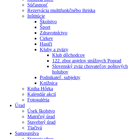
Súčasnosť
Rezervácia multifunkčného ihriska
Inštitúcie
Školstvo
Šport
Zdravotníctvo
Cirkev
Hasiči
Kluby a zväzy
Klub dôchodcov
122. zbor anjelov strážnych Poprad
Slovenský zväz chovateľov poštových
holubov
Podnikateľ. subjekty
Knižnica
Kniha Hôrka
Kalendár akcií
Fotogaléria
Úrad
Úsek školstvo
Matričný úrad
Stavebný úrad
Tlačivá
Samospráva
Starosta obce