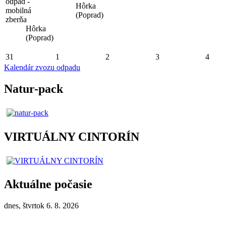
odpad -
Hôrka
mobilná
(Poprad)
zberňa
Hôrka
(Poprad)
31
1
2
3
4
Kalendár zvozu odpadu
Natur-pack
VIRTUÁLNY CINTORÍN
Aktuálne počasie
dnes, štvrtok 6. 8. 2026