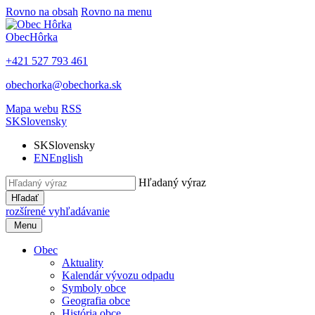
Rovno na obsah
Rovno na menu
Obec
Hôrka
+421 527 793 461
obechorka@obechorka.sk
Mapa webu
RSS
SK
Slovensky
SK
Slovensky
EN
English
Hľadaný výraz
Hľadať
rozšírené vyhľadávanie
Menu
Obec
Aktuality
Kalendár vývozu odpadu
Symboly obce
Geografia obce
História obce