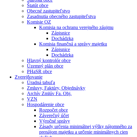
Štatút obce
Obecné zastupiteľstvo
Zasadnutia obecného zastupiteľstva
Komisie OZ
Komisia na ochranu verejného záujmu
Zápisnice
Dochádzka
Komisia finančná a správy majetku
Zápisnice
Dochádzka
Hlavný kontrolór obce
Územný plán obce
PHaSR obce
Zverejňovanie
Úradná tabuľa
Zmluvy, Faktúry, Objednávky
Archív Zmlúv Fa. Obj.
VZN
Hospodárenie obce
Rozpočet obce
Záverečný účet
Výročné správy
Zásady určenia minimálnej výšky nájomného za
prenájom majetku a určenie minimálnych cien