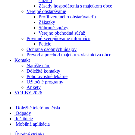
služieb
Zásady hospodárenia s majetkom obce
Verejné obstarávanie
Profil verejného obstarávateľa
Zákazky
Súhrnné správy
Verejno obchodná súťaž
Povinné zverejňovanie informácii
Petície
Ochrana osobných údajov
Prevod a prechod majetku z vlastníctva obce
Kontakt
Napíšte nám
Dôležité kontakty
Pohotovostné lekárne
Užitočné programy
Ankety
VOĽBY 2026
Dôležité telefónne čísla
Odpady
Inštitúcie
Mobilná aplikácia
Úvodná stránka