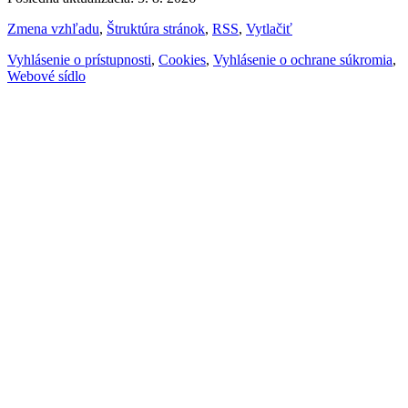
Zmena vzhľadu
,
Štruktúra stránok
,
RSS
,
Vytlačiť
Vyhlásenie o prístupnosti
,
Cookies
,
Vyhlásenie o ochrane súkromia
,
Webové sídlo