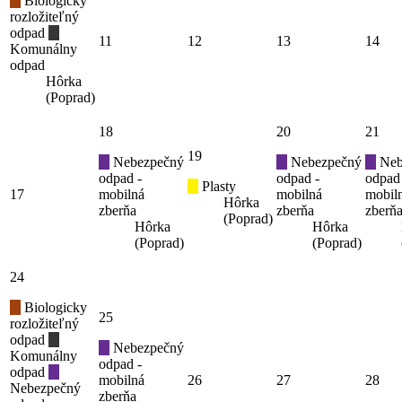
Biologicky
rozložiteľný
odpad
11
12
13
14
Komunálny
odpad
Hôrka
(Poprad)
18
20
21
19
Nebezpečný
Nebezpečný
Neb
odpad -
odpad -
odpad
Plasty
17
mobilná
mobilná
mobil
Hôrka
zberňa
zberňa
zberň
(Poprad)
Hôrka
Hôrka
(Poprad)
(Poprad)
24
Biologicky
25
rozložiteľný
odpad
Nebezpečný
Komunálny
odpad -
odpad
mobilná
26
27
28
Nebezpečný
zberňa