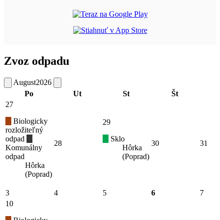
Zvoz odpadu
August
2026
Po
Ut
St
Št
27
Biologicky
29
rozložiteľný
odpad
Sklo
28
30
31
Komunálny
Hôrka
odpad
(Poprad)
Hôrka
(Poprad)
3
4
5
6
7
10