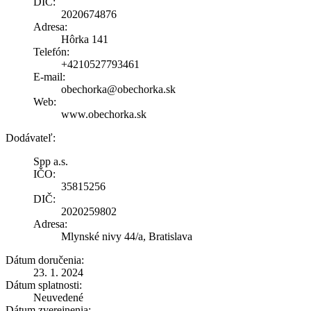
DIČ:
2020674876
Adresa:
Hôrka 141
Telefón:
+4210527793461
E-mail:
obechorka@obechorka.sk
Web:
www.obechorka.sk
Dodávateľ:
Spp a.s.
IČO:
35815256
DIČ:
2020259802
Adresa:
Mlynské nivy 44/a, Bratislava
Dátum doručenia:
23. 1. 2024
Dátum splatnosti:
Neuvedené
Dátum zverejnenia: