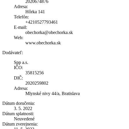
2020674876
Adresa:
Hôrka 141
Telefón:
+4210527793461
E-mail:
obechorka@obechorka.sk
Web:
www.obechorka.sk
Dodávateľ:
Spp a.s.
IČO:
35815256
DIČ:
2020259802
Adresa:
Mlynské nivy 44/a, Bratislava
Dátum doručenia:
3. 5. 2022
Dátum splatnosti:
Neuvedené
Dátum zverejnenia: