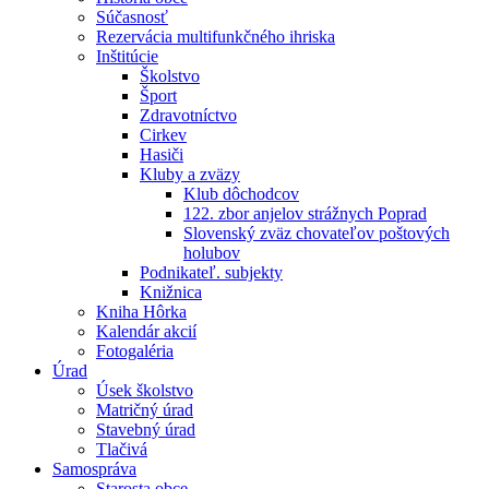
Súčasnosť
Rezervácia multifunkčného ihriska
Inštitúcie
Školstvo
Šport
Zdravotníctvo
Cirkev
Hasiči
Kluby a zväzy
Klub dôchodcov
122. zbor anjelov strážnych Poprad
Slovenský zväz chovateľov poštových
holubov
Podnikateľ. subjekty
Knižnica
Kniha Hôrka
Kalendár akcií
Fotogaléria
Úrad
Úsek školstvo
Matričný úrad
Stavebný úrad
Tlačivá
Samospráva
Starosta obce