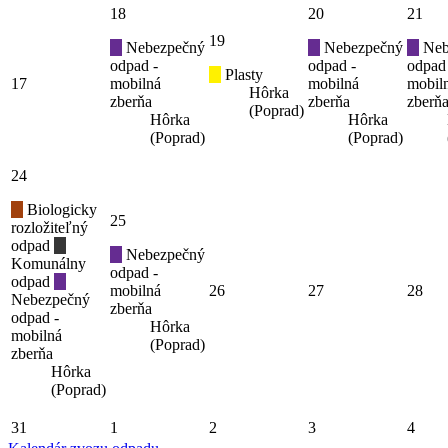
18
20
21
19
Nebezpečný
Nebezpečný
Neb
odpad -
odpad -
odpad
Plasty
17
mobilná
mobilná
mobil
Hôrka
zberňa
zberňa
zberň
(Poprad)
Hôrka
Hôrka
(Poprad)
(Poprad)
24
Biologicky
25
rozložiteľný
odpad
Nebezpečný
Komunálny
odpad -
odpad
mobilná
26
27
28
Nebezpečný
zberňa
odpad -
Hôrka
mobilná
(Poprad)
zberňa
Hôrka
(Poprad)
31
1
2
3
4