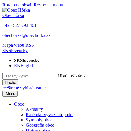
Rovno na obsah
Rovno na menu
Obec
Hôrka
+421 527 793 461
obechorka@obechorka.sk
Mapa webu
RSS
SK
Slovensky
SK
Slovensky
EN
English
Hľadaný výraz
Hľadať
rozšírené vyhľadávanie
Menu
Obec
Aktuality
Kalendár vývozu odpadu
Symboly obce
Geografia obce
História obce