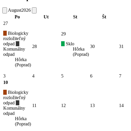
August
2026
Po
Ut
St
Št
27
Biologicky
29
rozložiteľný
odpad
Sklo
28
30
31
Komunálny
Hôrka
odpad
(Poprad)
Hôrka
(Poprad)
3
4
5
6
7
10
Biologicky
rozložiteľný
odpad
11
12
13
14
Komunálny
odpad
Hôrka
(Poprad)