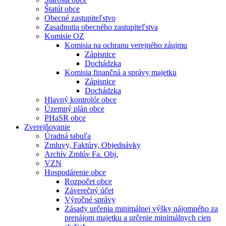
Štatút obce
Obecné zastupiteľstvo
Zasadnutia obecného zastupiteľstva
Komisie OZ
Komisia na ochranu verejného záujmu
Zápisnice
Dochádzka
Komisia finančná a správy majetku
Zápisnice
Dochádzka
Hlavný kontrolór obce
Územný plán obce
PHaSR obce
Zverejňovanie
Úradná tabuľa
Zmluvy, Faktúry, Objednávky
Archív Zmlúv Fa. Obj.
VZN
Hospodárenie obce
Rozpočet obce
Záverečný účet
Výročné správy
Zásady určenia minimálnej výšky nájomného za
prenájom majetku a určenie minimálnych cien