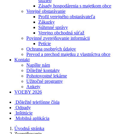
služieb
Zásady hospodárenia s majetkom obce
Verejné obstarávanie
Profil verejného obstarávateľa
Zákazky
Súhrnné správy
Verejno obchodná súťaž
Povinné zverejňovanie informácii
Petície
Ochrana osobných údajov
Prevod a prechod majetku z vlastníctva obce
Kontakt
Napíšte nám
Dôležité kontakty
Pohotovostné lekárne
Užitočné programy
Ankety
VOĽBY 2026
Dôležité telefónne čísla
Odpady
Inštitúcie
Mobilná aplikácia
Úvodná stránka
Zverejňovanie