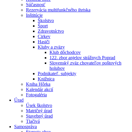
Súčasnosť
Rezervácia multifunkčného ihriska
Inštitúcie
Školstvo
Šport
Zdravotníctvo
Cirkev
Hasiči
Kluby a zväzy
Klub dôchodcov
122. zbor anjelov strážnych Poprad
Slovenský zväz chovateľov poštových
holubov
Podnikateľ. subjekty
Knižnica
Kniha Hôrka
Kalendár akcií
Fotogaléria
Úrad
Úsek školstvo
Matričný úrad
Stavebný úrad
Tlačivá
Samospráva
Starosta obce