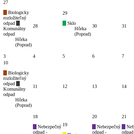
27
Biologicky
29
rozložiteľný
odpad
Sklo
28
30
31
Komunálny
Hôrka
odpad
(Poprad)
Hôrka
(Poprad)
3
4
5
6
7
10
Biologicky
rozložiteľný
odpad
11
12
13
14
Komunálny
odpad
Hôrka
(Poprad)
18
20
21
19
Nebezpečný
Nebezpečný
Neb
odpad -
odpad -
odpad