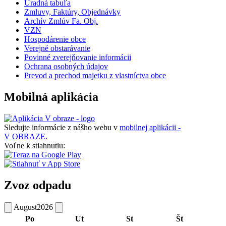
Úradná tabuľa
Zmluvy, Faktúry, Objednávky
Archív Zmlúv Fa. Obj.
VZN
Hospodárenie obce
Verejné obstarávanie
Povinné zverejňovanie informácii
Ochrana osobných údajov
Prevod a prechod majetku z vlastníctva obce
Mobilná aplikácia
Sledujte informácie z nášho webu v
mobilnej aplikácii -
V OBRAZE.
Voľne k stiahnutiu:
Zvoz odpadu
August
2026
Po
Ut
St
Št