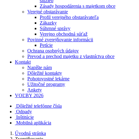
služieb
Zásady hospodárenia s majetkom obce
Verejné obstarávanie
Profil verejného obstarávateľa
Zákazky
Súhrnné správy
Verejno obchodná súťaž
Povinné zverejňovanie informácii
Petície
Ochrana osobných údajov
Prevod a prechod majetku z vlastníctva obce
Kontakt
Napíšte nám
Dôležité kontakty
Pohotovostné lekárne
Užitočné programy
Ankety
VOĽBY 2026
Dôležité telefónne čísla
Odpady
Inštitúcie
Mobilná aplikácia
Úvodná stránka
Zverejňovanie