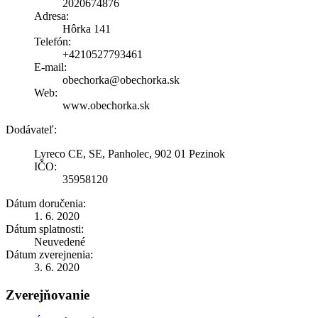
2020674876
Adresa:
Hôrka 141
Telefón:
+4210527793461
E-mail:
obechorka@obechorka.sk
Web:
www.obechorka.sk
Dodávateľ:
Lyreco CE, SE, Panholec, 902 01 Pezinok
IČO:
35958120
Dátum doručenia:
1. 6. 2020
Dátum splatnosti:
Neuvedené
Dátum zverejnenia:
3. 6. 2020
Zverejňovanie