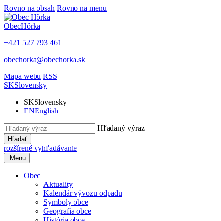
Rovno na obsah
Rovno na menu
Obec
Hôrka
+421 527 793 461
obechorka@obechorka.sk
Mapa webu
RSS
SK
Slovensky
SK
Slovensky
EN
English
Hľadaný výraz
Hľadať
rozšírené vyhľadávanie
Menu
Obec
Aktuality
Kalendár vývozu odpadu
Symboly obce
Geografia obce
História obce