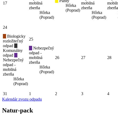
Plasty
17
mobilná
mobilná
mobil
Hôrka
zberňa
zberňa
zberň
(Poprad)
Hôrka
Hôrka
(Poprad)
(Poprad)
24
Biologicky
25
rozložiteľný
odpad
Nebezpečný
Komunálny
odpad -
odpad
mobilná
26
27
28
Nebezpečný
zberňa
odpad -
Hôrka
mobilná
(Poprad)
zberňa
Hôrka
(Poprad)
31
1
2
3
4
Kalendár zvozu odpadu
Natur-pack