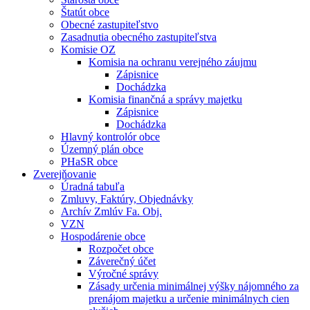
Štatút obce
Obecné zastupiteľstvo
Zasadnutia obecného zastupiteľstva
Komisie OZ
Komisia na ochranu verejného záujmu
Zápisnice
Dochádzka
Komisia finančná a správy majetku
Zápisnice
Dochádzka
Hlavný kontrolór obce
Územný plán obce
PHaSR obce
Zverejňovanie
Úradná tabuľa
Zmluvy, Faktúry, Objednávky
Archív Zmlúv Fa. Obj.
VZN
Hospodárenie obce
Rozpočet obce
Záverečný účet
Výročné správy
Zásady určenia minimálnej výšky nájomného za
prenájom majetku a určenie minimálnych cien