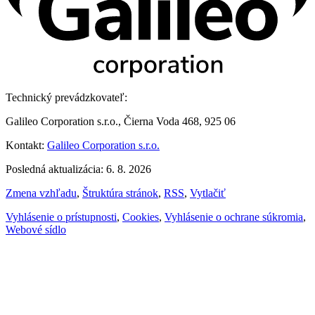
Technický prevádzkovateľ:
Galileo Corporation s.r.o., Čierna Voda 468, 925 06
Kontakt:
Galileo Corporation s.r.o.
Posledná aktualizácia: 6. 8. 2026
Zmena vzhľadu
,
Štruktúra stránok
,
RSS
,
Vytlačiť
Vyhlásenie o prístupnosti
,
Cookies
,
Vyhlásenie o ochrane súkromia
,
Webové sídlo