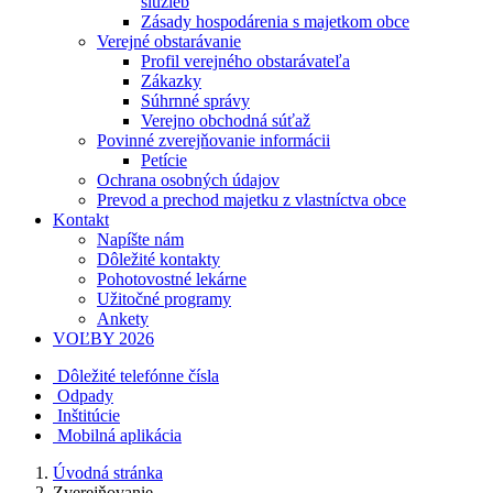
služieb
Zásady hospodárenia s majetkom obce
Verejné obstarávanie
Profil verejného obstarávateľa
Zákazky
Súhrnné správy
Verejno obchodná súťaž
Povinné zverejňovanie informácii
Petície
Ochrana osobných údajov
Prevod a prechod majetku z vlastníctva obce
Kontakt
Napíšte nám
Dôležité kontakty
Pohotovostné lekárne
Užitočné programy
Ankety
VOĽBY 2026
Dôležité telefónne čísla
Odpady
Inštitúcie
Mobilná aplikácia
Úvodná stránka
Zverejňovanie