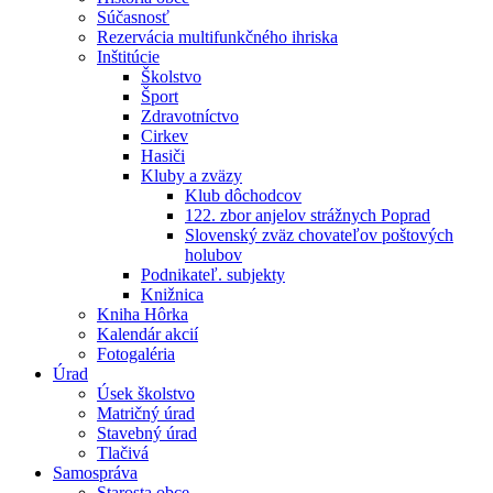
Súčasnosť
Rezervácia multifunkčného ihriska
Inštitúcie
Školstvo
Šport
Zdravotníctvo
Cirkev
Hasiči
Kluby a zväzy
Klub dôchodcov
122. zbor anjelov strážnych Poprad
Slovenský zväz chovateľov poštových
holubov
Podnikateľ. subjekty
Knižnica
Kniha Hôrka
Kalendár akcií
Fotogaléria
Úrad
Úsek školstvo
Matričný úrad
Stavebný úrad
Tlačivá
Samospráva
Starosta obce