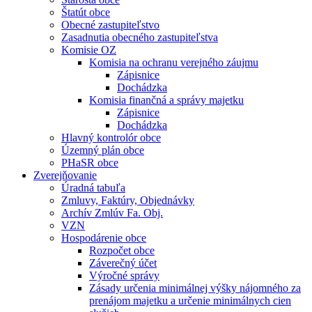
Štatút obce
Obecné zastupiteľstvo
Zasadnutia obecného zastupiteľstva
Komisie OZ
Komisia na ochranu verejného záujmu
Zápisnice
Dochádzka
Komisia finančná a správy majetku
Zápisnice
Dochádzka
Hlavný kontrolór obce
Územný plán obce
PHaSR obce
Zverejňovanie
Úradná tabuľa
Zmluvy, Faktúry, Objednávky
Archív Zmlúv Fa. Obj.
VZN
Hospodárenie obce
Rozpočet obce
Záverečný účet
Výročné správy
Zásady určenia minimálnej výšky nájomného za
prenájom majetku a určenie minimálnych cien