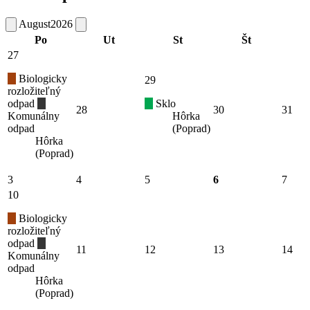
August
2026
Po
Ut
St
Št
27
Biologicky
29
rozložiteľný
odpad
Sklo
28
30
31
Komunálny
Hôrka
odpad
(Poprad)
Hôrka
(Poprad)
3
4
5
6
7
10
Biologicky
rozložiteľný
odpad
11
12
13
14
Komunálny
odpad
Hôrka
(Poprad)