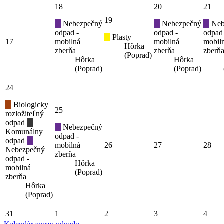
18
20
21
19
Nebezpečný
Nebezpečný
Neb
odpad -
odpad -
odpad
Plasty
17
mobilná
mobilná
mobil
Hôrka
zberňa
zberňa
zberň
(Poprad)
Hôrka
Hôrka
(Poprad)
(Poprad)
24
Biologicky
25
rozložiteľný
odpad
Nebezpečný
Komunálny
odpad -
odpad
mobilná
26
27
28
Nebezpečný
zberňa
odpad -
Hôrka
mobilná
(Poprad)
zberňa
Hôrka
(Poprad)
31
1
2
3
4