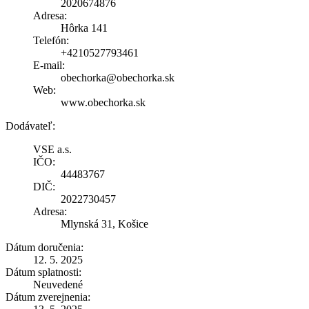
2020674876
Adresa:
Hôrka 141
Telefón:
+4210527793461
E-mail:
obechorka@obechorka.sk
Web:
www.obechorka.sk
Dodávateľ:
VSE a.s.
IČO:
44483767
DIČ:
2022730457
Adresa:
Mlynská 31, Košice
Dátum doručenia:
12. 5. 2025
Dátum splatnosti:
Neuvedené
Dátum zverejnenia: