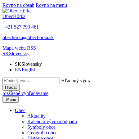
Rovno na obsah
Rovno na menu
Obec
Hôrka
+421 527 793 461
obechorka@obechorka.sk
Mapa webu
RSS
SK
Slovensky
SK
Slovensky
EN
English
Hľadaný výraz
Hľadať
rozšírené vyhľadávanie
Menu
Obec
Aktuality
Kalendár vývozu odpadu
Symboly obce
Geografia obce
História obce