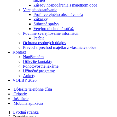
služieb
Zásady hospodárenia s majetkom obce
Verejné obstarávanie
Profil verejného obstarávateľa
Zákazky
Súhrnné správy
Verejno obchodná súťaž
Povinné zverejňovanie informácii
Petície
Ochrana osobných údajov
Prevod a prechod majetku z vlastníctva obce
Kontakt
Napíšte nám
Dôležité kontakty
Pohotovostné lekárne
Užitočné programy
Ankety
VOĽBY 2026
Dôležité telefónne čísla
Odpady
Inštitúcie
Mobilná aplikácia
Úvodná stránka
Zverejňovanie