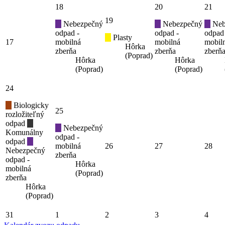
18
20
21
19
Nebezpečný
Nebezpečný
Neb
odpad -
odpad -
odpad
Plasty
17
mobilná
mobilná
mobil
Hôrka
zberňa
zberňa
zberň
(Poprad)
Hôrka
Hôrka
(Poprad)
(Poprad)
24
Biologicky
25
rozložiteľný
odpad
Nebezpečný
Komunálny
odpad -
odpad
mobilná
26
27
28
Nebezpečný
zberňa
odpad -
Hôrka
mobilná
(Poprad)
zberňa
Hôrka
(Poprad)
31
1
2
3
4