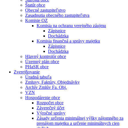
Štatút obce
Obecné zastupiteľstvo
Zasadnutia obecného zastupiteľstva
Komisie OZ
Komisia na ochranu verejného záujmu
Zápisnice
Dochádzka
Komisia finančná a správy majetku
Zápisnice
Dochádzka
Hlavný kontrolór obce
Územný plán obce
PHaSR obce
Zverejňovanie
Úradná tabuľa
Zmluvy, Faktúry, Objednávky
Archív Zmlúv Fa. Obj.
VZN
Hospodárenie obce
Rozpočet obce
Záverečný účet
Výročné správy
Zásady určenia minimálnej výšky nájomného za
prenájom majetku a určenie minimálnych cien