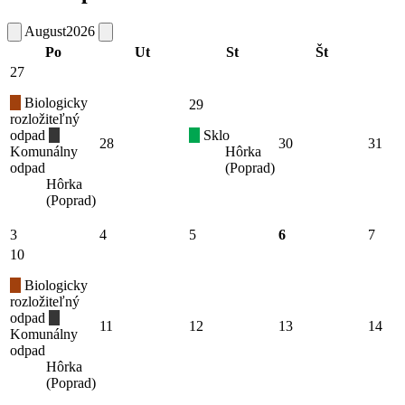
August
2026
Po
Ut
St
Št
27
Biologicky
29
rozložiteľný
odpad
Sklo
28
30
31
Komunálny
Hôrka
odpad
(Poprad)
Hôrka
(Poprad)
3
4
5
6
7
10
Biologicky
rozložiteľný
odpad
11
12
13
14
Komunálny
odpad
Hôrka
(Poprad)