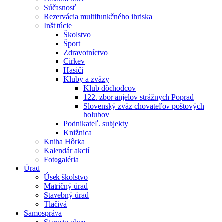
Súčasnosť
Rezervácia multifunkčného ihriska
Inštitúcie
Školstvo
Šport
Zdravotníctvo
Cirkev
Hasiči
Kluby a zväzy
Klub dôchodcov
122. zbor anjelov strážnych Poprad
Slovenský zväz chovateľov poštových
holubov
Podnikateľ. subjekty
Knižnica
Kniha Hôrka
Kalendár akcií
Fotogaléria
Úrad
Úsek školstvo
Matričný úrad
Stavebný úrad
Tlačivá
Samospráva
Starosta obce