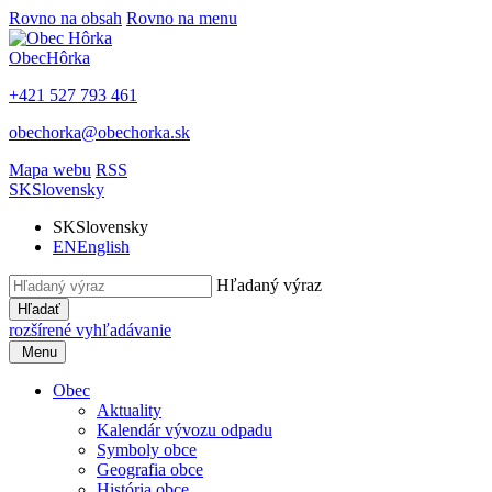
Rovno na obsah
Rovno na menu
Obec
Hôrka
+421 527 793 461
obechorka@obechorka.sk
Mapa webu
RSS
SK
Slovensky
SK
Slovensky
EN
English
Hľadaný výraz
Hľadať
rozšírené vyhľadávanie
Menu
Obec
Aktuality
Kalendár vývozu odpadu
Symboly obce
Geografia obce
História obce