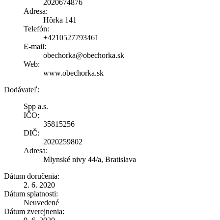
2020674876
Adresa:
Hôrka 141
Telefón:
+4210527793461
E-mail:
obechorka@obechorka.sk
Web:
www.obechorka.sk
Dodávateľ:
Spp a.s.
IČO:
35815256
DIČ:
2020259802
Adresa:
Mlynské nivy 44/a, Bratislava
Dátum doručenia:
2. 6. 2020
Dátum splatnosti:
Neuvedené
Dátum zverejnenia: