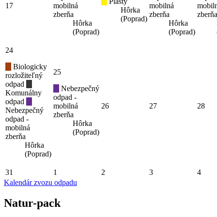
Plasty
17
mobilná
mobilná
mobil
Hôrka
zberňa
zberňa
zberň
(Poprad)
Hôrka
Hôrka
(Poprad)
(Poprad)
24
Biologicky
25
rozložiteľný
odpad
Nebezpečný
Komunálny
odpad -
odpad
mobilná
26
27
28
Nebezpečný
zberňa
odpad -
Hôrka
mobilná
(Poprad)
zberňa
Hôrka
(Poprad)
31
1
2
3
4
Kalendár zvozu odpadu
Natur-pack