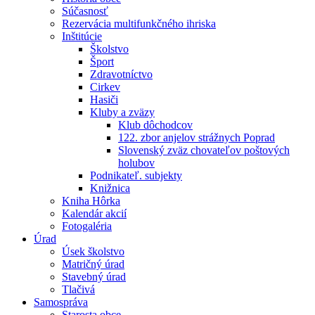
Súčasnosť
Rezervácia multifunkčného ihriska
Inštitúcie
Školstvo
Šport
Zdravotníctvo
Cirkev
Hasiči
Kluby a zväzy
Klub dôchodcov
122. zbor anjelov strážnych Poprad
Slovenský zväz chovateľov poštových
holubov
Podnikateľ. subjekty
Knižnica
Kniha Hôrka
Kalendár akcií
Fotogaléria
Úrad
Úsek školstvo
Matričný úrad
Stavebný úrad
Tlačivá
Samospráva
Starosta obce