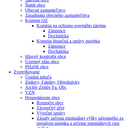
Štatút obce
Obecné zastupiteľstvo
Zasadnutia obecného zastupiteľstva
Komisie OZ
Komisia na ochranu verejného záujmu
Zápisnice
Dochádzka
Komisia finančná a správy majetku
Zápisnice
Dochádzka
Hlavný kontrolór obce
Územný plán obce
PHaSR obce
Zverejňovanie
Úradná tabuľa
Zmluvy, Faktúry, Objednávky
Archív Zmlúv Fa. Obj.
VZN
Hospodárenie obce
Rozpočet obce
Záverečný účet
Výročné správy
Zásady určenia minimálnej výšky nájomného za
prenájom majetku a určenie minimálnych cien