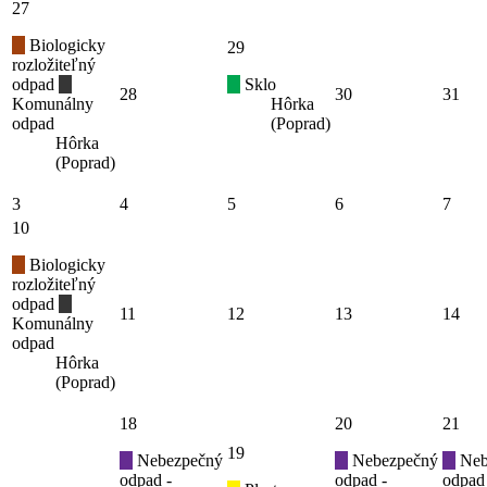
27
Biologicky
29
rozložiteľný
odpad
Sklo
28
30
31
Komunálny
Hôrka
odpad
(Poprad)
Hôrka
(Poprad)
3
4
5
6
7
10
Biologicky
rozložiteľný
odpad
11
12
13
14
Komunálny
odpad
Hôrka
(Poprad)
18
20
21
19
Nebezpečný
Nebezpečný
Neb
odpad -
odpad -
odpad