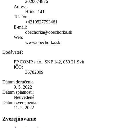
2020674876
Adresa:
Hôrka 141
Telefón:
+4210527793461
E-mail:
obechorka@obechorka.sk
Web:
www.obechorka.sk
Dodávateľ:
PP COMP s.r.o., SNP 142, 059 21 Svit
IČO:
36782009
Dátum doručenia:
9. 5. 2022
Dátum splatnosti:
Neuvedené
Dátum zverejnenia:
11. 5. 2022
Zverejňovanie