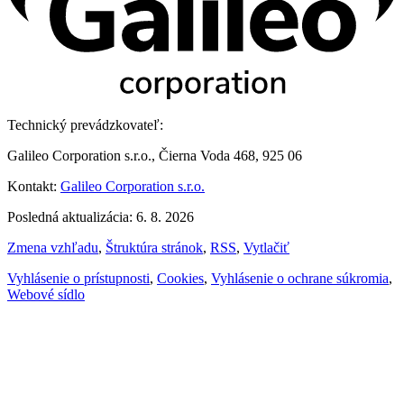
Technický prevádzkovateľ:
Galileo Corporation s.r.o., Čierna Voda 468, 925 06
Kontakt:
Galileo Corporation s.r.o.
Posledná aktualizácia: 6. 8. 2026
Zmena vzhľadu
,
Štruktúra stránok
,
RSS
,
Vytlačiť
Vyhlásenie o prístupnosti
,
Cookies
,
Vyhlásenie o ochrane súkromia
,
Webové sídlo