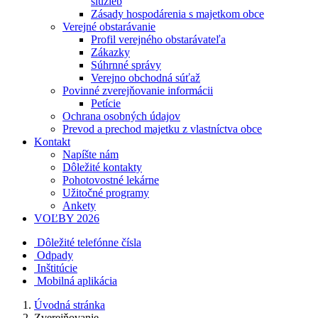
služieb
Zásady hospodárenia s majetkom obce
Verejné obstarávanie
Profil verejného obstarávateľa
Zákazky
Súhrnné správy
Verejno obchodná súťaž
Povinné zverejňovanie informácii
Petície
Ochrana osobných údajov
Prevod a prechod majetku z vlastníctva obce
Kontakt
Napíšte nám
Dôležité kontakty
Pohotovostné lekárne
Užitočné programy
Ankety
VOĽBY 2026
Dôležité telefónne čísla
Odpady
Inštitúcie
Mobilná aplikácia
Úvodná stránka
Zverejňovanie