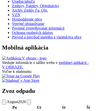
Úradná tabuľa
Zmluvy, Faktúry, Objednávky
Archív Zmlúv Fa. Obj.
VZN
Hospodárenie obce
Verejné obstarávanie
Povinné zverejňovanie informácii
Ochrana osobných údajov
Prevod a prechod majetku z vlastníctva obce
Mobilná aplikácia
Sledujte informácie z nášho webu v
mobilnej aplikácii -
V OBRAZE.
Voľne k stiahnutiu:
Zvoz odpadu
August
2026
Po
Ut
St
Št