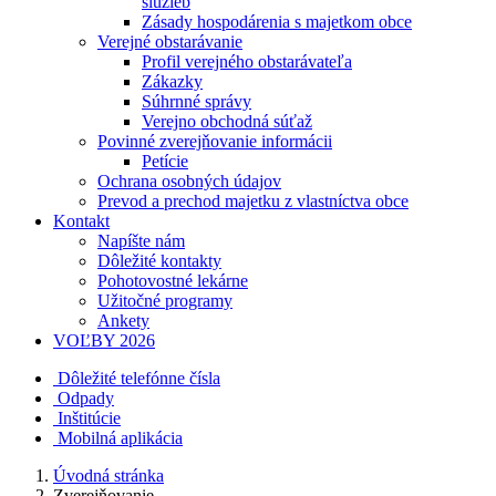
služieb
Zásady hospodárenia s majetkom obce
Verejné obstarávanie
Profil verejného obstarávateľa
Zákazky
Súhrnné správy
Verejno obchodná súťaž
Povinné zverejňovanie informácii
Petície
Ochrana osobných údajov
Prevod a prechod majetku z vlastníctva obce
Kontakt
Napíšte nám
Dôležité kontakty
Pohotovostné lekárne
Užitočné programy
Ankety
VOĽBY 2026
Dôležité telefónne čísla
Odpady
Inštitúcie
Mobilná aplikácia
Úvodná stránka
Zverejňovanie