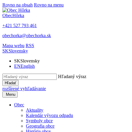
Rovno na obsah
Rovno na menu
Obec
Hôrka
+421 527 793 461
obechorka@obechorka.sk
Mapa webu
RSS
SK
Slovensky
SK
Slovensky
EN
English
Hľadaný výraz
Hľadať
rozšírené vyhľadávanie
Menu
Obec
Aktuality
Kalendár vývozu odpadu
Symboly obce
Geografia obce
História obce