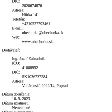
DIČ:
2020674876
Adresa:
Hôrka 141
Telefón:
+4210527793461
E-mail:
obechorka@obechorka.sk
Web:
www.obechorka.sk
Dodávateľ:
Ing. Jozef Záhradník
IČO:
41008952
DIČ:
SK1036737284
Adresa:
Vodárenská 2022/14, Poprad
Dátum doručenia:
10. 5. 2023
Dátum splatnosti:
Neuvedené