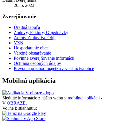
Dátum zverejnenia:
26. 5. 2023
Zverejňovanie
Úradná tabuľa
Zmluvy, Faktúry, Objednávky
Archív Zmlúv Fa. Obj.
VZN
Hospodárenie obce
Verejné obstarávanie
Povinné zverejňovanie informácii
Ochrana osobných údajov
Prevod a prechod majetku z vlastníctva obce
Mobilná aplikácia
Sledujte informácie z nášho webu v
mobilnej aplikácii -
V OBRAZE.
Voľne k stiahnutiu: