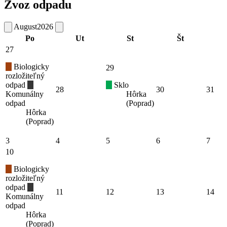
Zvoz odpadu
August
2026
Po
Ut
St
Št
27
Biologicky
29
rozložiteľný
odpad
Sklo
28
30
31
Komunálny
Hôrka
odpad
(Poprad)
Hôrka
(Poprad)
3
4
5
6
7
10
Biologicky
rozložiteľný
odpad
11
12
13
14
Komunálny
odpad
Hôrka
(Poprad)