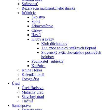
Súčasnosť
Rezervácia multifunkčného ihriska
Inštitúcie
Školstvo
Šport
Zdravotníctvo
Cirkev
Hasiči
Kluby a zväzy
Klub dôchodcov
122. zbor anjelov strážnych Poprad
Slovenský zväz chovateľov poštových
holubov
Podnikateľ. subjekty
Knižnica
Kniha Hôrka
Kalendár akcií
Fotogaléria
Úrad
Úsek školstvo
Matričný úrad
Stavebný úrad
Tlačivá
Samospráva
Starosta obce