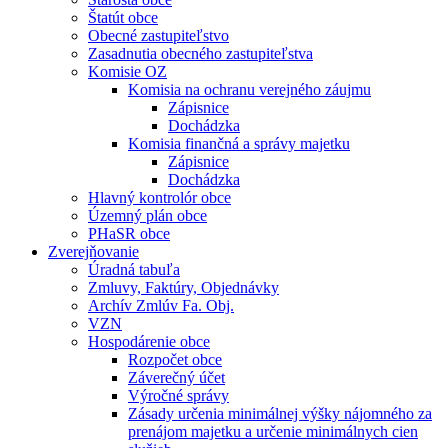
Štatút obce
Obecné zastupiteľstvo
Zasadnutia obecného zastupiteľstva
Komisie OZ
Komisia na ochranu verejného záujmu
Zápisnice
Dochádzka
Komisia finančná a správy majetku
Zápisnice
Dochádzka
Hlavný kontrolór obce
Územný plán obce
PHaSR obce
Zverejňovanie
Úradná tabuľa
Zmluvy, Faktúry, Objednávky
Archív Zmlúv Fa. Obj.
VZN
Hospodárenie obce
Rozpočet obce
Záverečný účet
Výročné správy
Zásady určenia minimálnej výšky nájomného za
prenájom majetku a určenie minimálnych cien