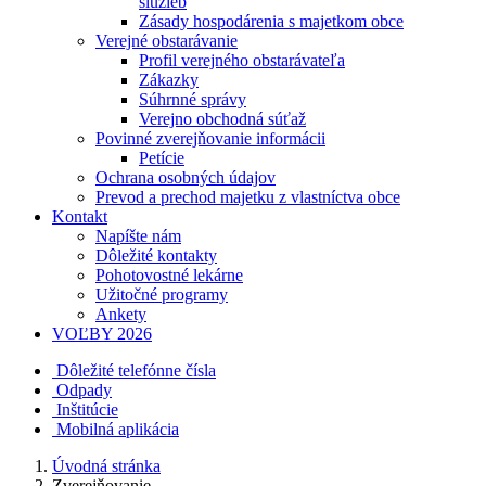
služieb
Zásady hospodárenia s majetkom obce
Verejné obstarávanie
Profil verejného obstarávateľa
Zákazky
Súhrnné správy
Verejno obchodná súťaž
Povinné zverejňovanie informácii
Petície
Ochrana osobných údajov
Prevod a prechod majetku z vlastníctva obce
Kontakt
Napíšte nám
Dôležité kontakty
Pohotovostné lekárne
Užitočné programy
Ankety
VOĽBY 2026
Dôležité telefónne čísla
Odpady
Inštitúcie
Mobilná aplikácia
Úvodná stránka
Zverejňovanie