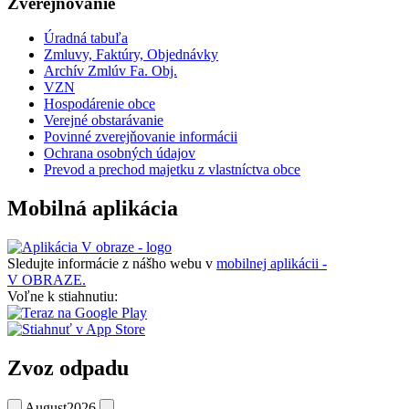
Zverejňovanie
Úradná tabuľa
Zmluvy, Faktúry, Objednávky
Archív Zmlúv Fa. Obj.
VZN
Hospodárenie obce
Verejné obstarávanie
Povinné zverejňovanie informácii
Ochrana osobných údajov
Prevod a prechod majetku z vlastníctva obce
Mobilná aplikácia
Sledujte informácie z nášho webu v
mobilnej aplikácii -
V OBRAZE.
Voľne k stiahnutiu:
Zvoz odpadu
August
2026