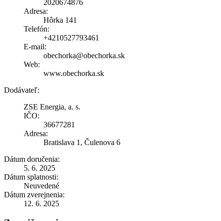
2020674876
Adresa:
Hôrka 141
Telefón:
+4210527793461
E-mail:
obechorka@obechorka.sk
Web:
www.obechorka.sk
Dodávateľ:
ZSE Energia, a. s.
IČO:
36677281
Adresa:
Bratislava 1, Čulenova 6
Dátum doručenia:
5. 6. 2025
Dátum splatnosti:
Neuvedené
Dátum zverejnenia:
12. 6. 2025