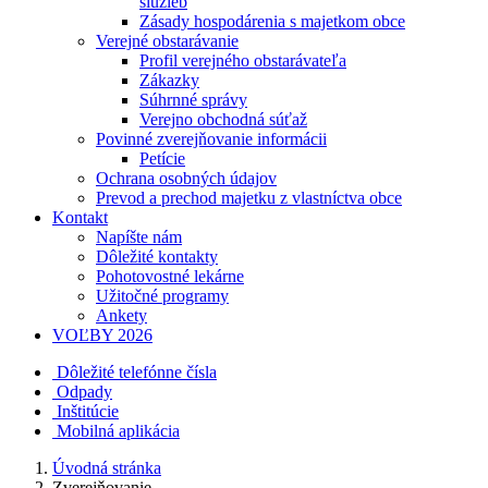
služieb
Zásady hospodárenia s majetkom obce
Verejné obstarávanie
Profil verejného obstarávateľa
Zákazky
Súhrnné správy
Verejno obchodná súťaž
Povinné zverejňovanie informácii
Petície
Ochrana osobných údajov
Prevod a prechod majetku z vlastníctva obce
Kontakt
Napíšte nám
Dôležité kontakty
Pohotovostné lekárne
Užitočné programy
Ankety
VOĽBY 2026
Dôležité telefónne čísla
Odpady
Inštitúcie
Mobilná aplikácia
Úvodná stránka
Zverejňovanie