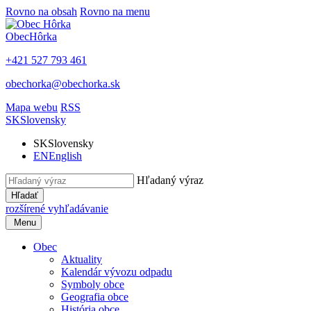
Rovno na obsah
Rovno na menu
Obec
Hôrka
+421 527 793 461
obechorka@obechorka.sk
Mapa webu
RSS
SK
Slovensky
SK
Slovensky
EN
English
Hľadaný výraz
Hľadať
rozšírené vyhľadávanie
Menu
Obec
Aktuality
Kalendár vývozu odpadu
Symboly obce
Geografia obce
História obce