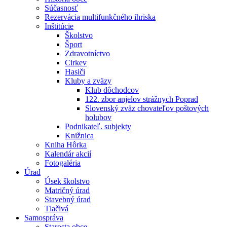
Súčasnosť
Rezervácia multifunkčného ihriska
Inštitúcie
Školstvo
Šport
Zdravotníctvo
Cirkev
Hasiči
Kluby a zväzy
Klub dôchodcov
122. zbor anjelov strážnych Poprad
Slovenský zväz chovateľov poštových
holubov
Podnikateľ. subjekty
Knižnica
Kniha Hôrka
Kalendár akcií
Fotogaléria
Úrad
Úsek školstvo
Matričný úrad
Stavebný úrad
Tlačivá
Samospráva
Starosta obce