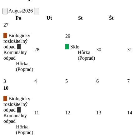
August
2026
Po
Ut
St
Št
27
Biologicky
29
rozložiteľný
odpad
Sklo
28
30
31
Komunálny
Hôrka
odpad
(Poprad)
Hôrka
(Poprad)
3
4
5
6
7
10
Biologicky
rozložiteľný
odpad
11
12
13
14
Komunálny
odpad
Hôrka
(Poprad)