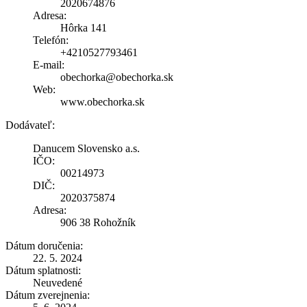
2020674876
Adresa:
Hôrka 141
Telefón:
+4210527793461
E-mail:
obechorka@obechorka.sk
Web:
www.obechorka.sk
Dodávateľ:
Danucem Slovensko a.s.
IČO:
00214973
DIČ:
2020375874
Adresa:
906 38 Rohožník
Dátum doručenia:
22. 5. 2024
Dátum splatnosti:
Neuvedené
Dátum zverejnenia: