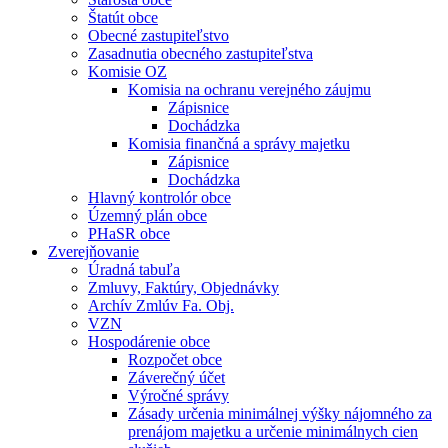
Štatút obce
Obecné zastupiteľstvo
Zasadnutia obecného zastupiteľstva
Komisie OZ
Komisia na ochranu verejného záujmu
Zápisnice
Dochádzka
Komisia finančná a správy majetku
Zápisnice
Dochádzka
Hlavný kontrolór obce
Územný plán obce
PHaSR obce
Zverejňovanie
Úradná tabuľa
Zmluvy, Faktúry, Objednávky
Archív Zmlúv Fa. Obj.
VZN
Hospodárenie obce
Rozpočet obce
Záverečný účet
Výročné správy
Zásady určenia minimálnej výšky nájomného za
prenájom majetku a určenie minimálnych cien