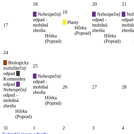
18
20
21
19
Nebezpečný
Nebezpečný
Neb
odpad -
odpad -
odpad
Plasty
17
mobilná
mobilná
mobil
Hôrka
zberňa
zberňa
zberň
(Poprad)
Hôrka
Hôrka
(Poprad)
(Poprad)
24
Biologicky
25
rozložiteľný
odpad
Nebezpečný
Komunálny
odpad -
odpad
mobilná
26
27
28
Nebezpečný
zberňa
odpad -
Hôrka
mobilná
(Poprad)
zberňa
Hôrka
(Poprad)
31
1
2
3
4