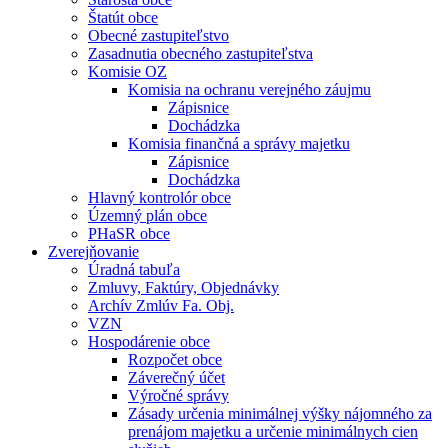
Štatút obce
Obecné zastupiteľstvo
Zasadnutia obecného zastupiteľstva
Komisie OZ
Komisia na ochranu verejného záujmu
Zápisnice
Dochádzka
Komisia finančná a správy majetku
Zápisnice
Dochádzka
Hlavný kontrolór obce
Územný plán obce
PHaSR obce
Zverejňovanie
Úradná tabuľa
Zmluvy, Faktúry, Objednávky
Archív Zmlúv Fa. Obj.
VZN
Hospodárenie obce
Rozpočet obce
Záverečný účet
Výročné správy
Zásady určenia minimálnej výšky nájomného za
prenájom majetku a určenie minimálnych cien