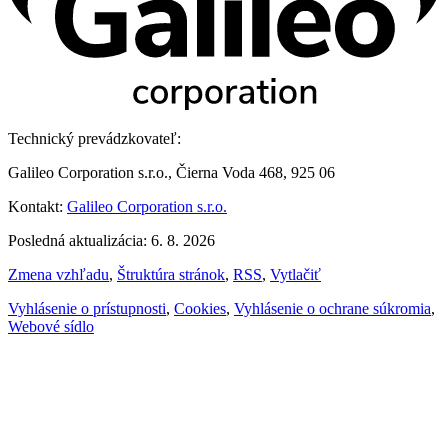
Technický prevádzkovateľ:
Galileo Corporation s.r.o., Čierna Voda 468, 925 06
Kontakt:
Galileo Corporation s.r.o.
Posledná aktualizácia: 6. 8. 2026
Zmena vzhľadu
,
Štruktúra stránok
,
RSS
,
Vytlačiť
Vyhlásenie o prístupnosti
,
Cookies
,
Vyhlásenie o ochrane súkromia
,
Webové sídlo