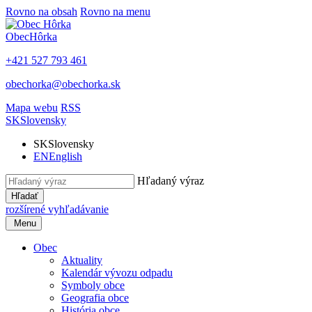
Rovno na obsah
Rovno na menu
Obec
Hôrka
+421 527 793 461
obechorka@obechorka.sk
Mapa webu
RSS
SK
Slovensky
SK
Slovensky
EN
English
Hľadaný výraz
Hľadať
rozšírené vyhľadávanie
Menu
Obec
Aktuality
Kalendár vývozu odpadu
Symboly obce
Geografia obce
História obce