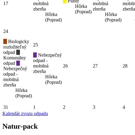
Plasty
17
mobilná
mobilná
mobil
Hôrka
zberňa
zberňa
zberň
(Poprad)
Hôrka
Hôrka
(Poprad)
(Poprad)
24
Biologicky
25
rozložiteľný
odpad
Nebezpečný
Komunálny
odpad -
odpad
mobilná
26
27
28
Nebezpečný
zberňa
odpad -
Hôrka
mobilná
(Poprad)
zberňa
Hôrka
(Poprad)
31
1
2
3
4
Kalendár zvozu odpadu
Natur-pack