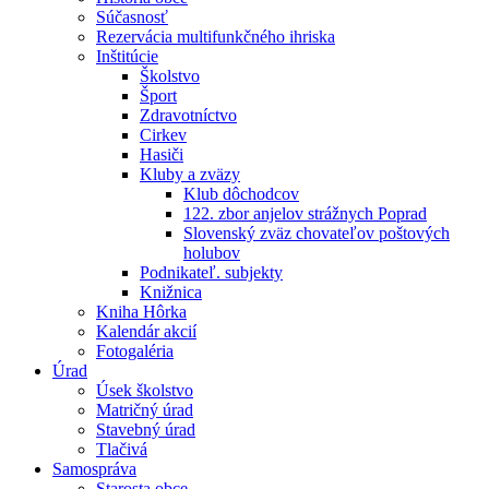
Súčasnosť
Rezervácia multifunkčného ihriska
Inštitúcie
Školstvo
Šport
Zdravotníctvo
Cirkev
Hasiči
Kluby a zväzy
Klub dôchodcov
122. zbor anjelov strážnych Poprad
Slovenský zväz chovateľov poštových
holubov
Podnikateľ. subjekty
Knižnica
Kniha Hôrka
Kalendár akcií
Fotogaléria
Úrad
Úsek školstvo
Matričný úrad
Stavebný úrad
Tlačivá
Samospráva
Starosta obce