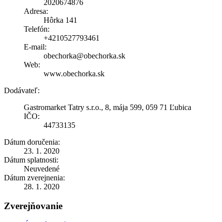
2020674876
Adresa:
Hôrka 141
Telefón:
+4210527793461
E-mail:
obechorka@obechorka.sk
Web:
www.obechorka.sk
Dodávateľ:
Gastromarket Tatry s.r.o., 8, mája 599, 059 71 Ľubica
IČO:
44733135
Dátum doručenia:
23. 1. 2020
Dátum splatnosti:
Neuvedené
Dátum zverejnenia:
28. 1. 2020
Zverejňovanie