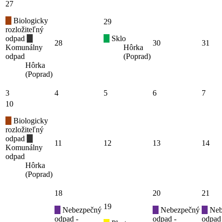
27
Biologicky
29
rozložiteľný
odpad
Sklo
28
30
31
Komunálny
Hôrka
odpad
(Poprad)
Hôrka
(Poprad)
3
4
5
6
7
10
Biologicky
rozložiteľný
odpad
11
12
13
14
Komunálny
odpad
Hôrka
(Poprad)
18
20
21
19
Nebezpečný
Nebezpečný
Neb
odpad -
odpad -
odpad