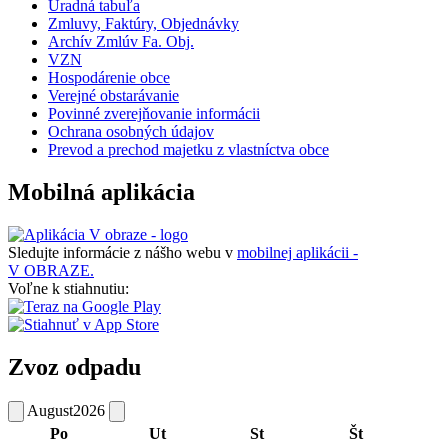
Úradná tabuľa
Zmluvy, Faktúry, Objednávky
Archív Zmlúv Fa. Obj.
VZN
Hospodárenie obce
Verejné obstarávanie
Povinné zverejňovanie informácii
Ochrana osobných údajov
Prevod a prechod majetku z vlastníctva obce
Mobilná aplikácia
Sledujte informácie z nášho webu v
mobilnej aplikácii -
V OBRAZE.
Voľne k stiahnutiu:
Zvoz odpadu
August
2026
Po
Ut
St
Št