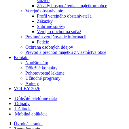
služieb
Zásady hospodárenia s majetkom obce
Verejné obstarávanie
Profil verejného obstarávateľa
Zákazky
Súhrnné správy
Verejno obchodná súťaž
Povinné zverejňovanie informácii
Petície
Ochrana osobných údajov
Prevod a prechod majetku z vlastníctva obce
Kontakt
Napíšte nám
Dôležité kontakty
Pohotovostné lekárne
Užitočné programy
Ankety
VOĽBY 2026
Dôležité telefónne čísla
Odpady
Inštitúcie
Mobilná aplikácia
Úvodná stránka
Zverejňovanie