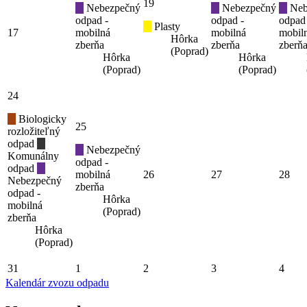
19
Nebezpečný
Nebezpečný
Neb
odpad -
odpad -
odpad
Plasty
17
mobilná
mobilná
mobil
Hôrka
zberňa
zberňa
zberň
(Poprad)
Hôrka
Hôrka
(Poprad)
(Poprad)
24
Biologicky
25
rozložiteľný
odpad
Nebezpečný
Komunálny
odpad -
odpad
mobilná
26
27
28
Nebezpečný
zberňa
odpad -
Hôrka
mobilná
(Poprad)
zberňa
Hôrka
(Poprad)
31
1
2
3
4
Kalendár zvozu odpadu