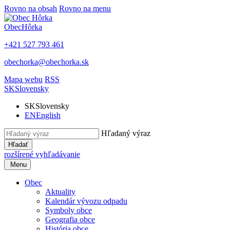
Rovno na obsah
Rovno na menu
Obec
Hôrka
+421 527 793 461
obechorka@obechorka.sk
Mapa webu
RSS
SK
Slovensky
SK
Slovensky
EN
English
Hľadaný výraz
Hľadať
rozšírené vyhľadávanie
Menu
Obec
Aktuality
Kalendár vývozu odpadu
Symboly obce
Geografia obce
História obce