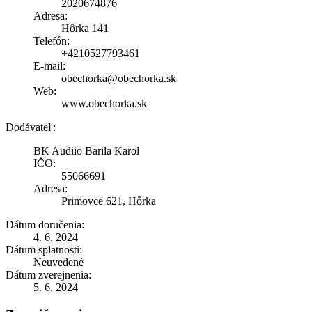
2020674876
Adresa:
Hôrka 141
Telefón:
+4210527793461
E-mail:
obechorka@obechorka.sk
Web:
www.obechorka.sk
Dodávateľ:
BK Audiio Barila Karol
IČO:
55066691
Adresa:
Primovce 621, Hôrka
Dátum doručenia:
4. 6. 2024
Dátum splatnosti:
Neuvedené
Dátum zverejnenia:
5. 6. 2024