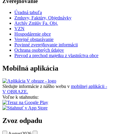
Zverejňovanie
Úradná tabuľa
Zmluvy, Faktúry, Objednávky
Archív Zmlúv Fa. Obj.
VZN
Hospodárenie obce
Verejné obstarávanie
Povinné zverejňovanie informácii
Ochrana osobných údajov
Prevod a prechod majetku z vlastníctva obce
Mobilná aplikácia
Sledujte informácie z nášho webu v
mobilnej aplikácii -
V OBRAZE.
Voľne k stiahnutiu:
Zvoz odpadu
August
2026