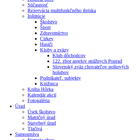
Súčasnosť
Rezervácia multifunkčného ihriska
Inštitúcie
Školstvo
Šport
Zdravotníctvo
Cirkev
Hasiči
Kluby a zväzy
Klub dôchodcov
122. zbor anjelov strážnych Poprad
Slovenský zväz chovateľov poštových
holubov
Podnikateľ. subjekty
Knižnica
Kniha Hôrka
Kalendár akcií
Fotogaléria
Úrad
Úsek školstvo
Matričný úrad
Stavebný úrad
Tlačivá
Samospráva
Starosta obce