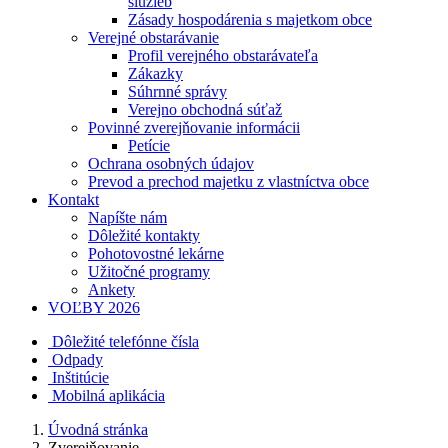
služieb
Zásady hospodárenia s majetkom obce
Verejné obstarávanie
Profil verejného obstarávateľa
Zákazky
Súhrnné správy
Verejno obchodná súťaž
Povinné zverejňovanie informácii
Petície
Ochrana osobných údajov
Prevod a prechod majetku z vlastníctva obce
Kontakt
Napíšte nám
Dôležité kontakty
Pohotovostné lekárne
Užitočné programy
Ankety
VOĽBY 2026
Dôležité telefónne čísla
Odpady
Inštitúcie
Mobilná aplikácia
Úvodná stránka
Zverejňovanie