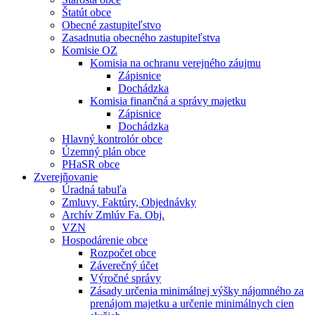
Štatút obce
Obecné zastupiteľstvo
Zasadnutia obecného zastupiteľstva
Komisie OZ
Komisia na ochranu verejného záujmu
Zápisnice
Dochádzka
Komisia finančná a správy majetku
Zápisnice
Dochádzka
Hlavný kontrolór obce
Územný plán obce
PHaSR obce
Zverejňovanie
Úradná tabuľa
Zmluvy, Faktúry, Objednávky
Archív Zmlúv Fa. Obj.
VZN
Hospodárenie obce
Rozpočet obce
Záverečný účet
Výročné správy
Zásady určenia minimálnej výšky nájomného za
prenájom majetku a určenie minimálnych cien