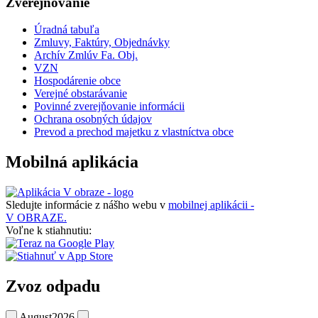
Zverejňovanie
Úradná tabuľa
Zmluvy, Faktúry, Objednávky
Archív Zmlúv Fa. Obj.
VZN
Hospodárenie obce
Verejné obstarávanie
Povinné zverejňovanie informácii
Ochrana osobných údajov
Prevod a prechod majetku z vlastníctva obce
Mobilná aplikácia
Sledujte informácie z nášho webu v
mobilnej aplikácii -
V OBRAZE.
Voľne k stiahnutiu:
Zvoz odpadu
August
2026