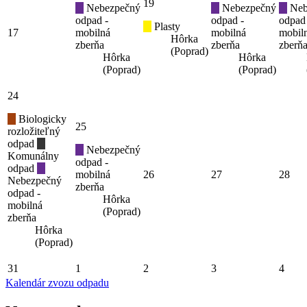
19
Nebezpečný
Nebezpečný
Neb
odpad -
odpad -
odpad
Plasty
17
mobilná
mobilná
mobil
Hôrka
zberňa
zberňa
zberň
(Poprad)
Hôrka
Hôrka
(Poprad)
(Poprad)
24
Biologicky
25
rozložiteľný
odpad
Nebezpečný
Komunálny
odpad -
odpad
mobilná
26
27
28
Nebezpečný
zberňa
odpad -
Hôrka
mobilná
(Poprad)
zberňa
Hôrka
(Poprad)
31
1
2
3
4
Kalendár zvozu odpadu