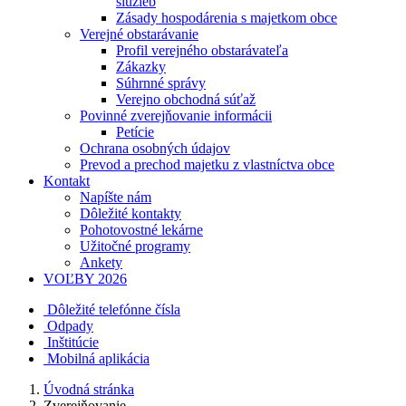
služieb
Zásady hospodárenia s majetkom obce
Verejné obstarávanie
Profil verejného obstarávateľa
Zákazky
Súhrnné správy
Verejno obchodná súťaž
Povinné zverejňovanie informácii
Petície
Ochrana osobných údajov
Prevod a prechod majetku z vlastníctva obce
Kontakt
Napíšte nám
Dôležité kontakty
Pohotovostné lekárne
Užitočné programy
Ankety
VOĽBY 2026
Dôležité telefónne čísla
Odpady
Inštitúcie
Mobilná aplikácia
Úvodná stránka
Zverejňovanie