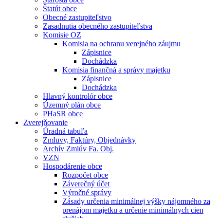
Štatút obce
Obecné zastupiteľstvo
Zasadnutia obecného zastupiteľstva
Komisie OZ
Komisia na ochranu verejného záujmu
Zápisnice
Dochádzka
Komisia finančná a správy majetku
Zápisnice
Dochádzka
Hlavný kontrolór obce
Územný plán obce
PHaSR obce
Zverejňovanie
Úradná tabuľa
Zmluvy, Faktúry, Objednávky
Archív Zmlúv Fa. Obj.
VZN
Hospodárenie obce
Rozpočet obce
Záverečný účet
Výročné správy
Zásady určenia minimálnej výšky nájomného za
prenájom majetku a určenie minimálnych cien