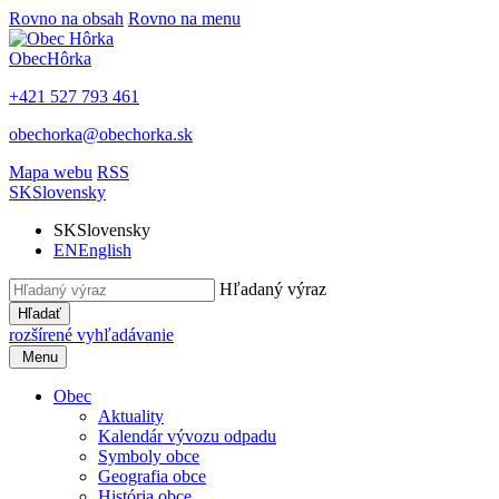
Rovno na obsah
Rovno na menu
Obec
Hôrka
+421 527 793 461
obechorka@obechorka.sk
Mapa webu
RSS
SK
Slovensky
SK
Slovensky
EN
English
Hľadaný výraz
Hľadať
rozšírené vyhľadávanie
Menu
Obec
Aktuality
Kalendár vývozu odpadu
Symboly obce
Geografia obce
História obce