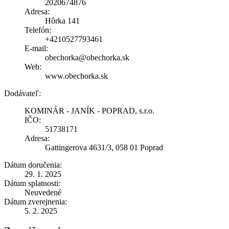
2020674876
Adresa:
Hôrka 141
Telefón:
+4210527793461
E-mail:
obechorka@obechorka.sk
Web:
www.obechorka.sk
Dodávateľ:
KOMINÁR - JANÍK - POPRAD, s.r.o.
IČO:
51738171
Adresa:
Gattingerova 4631/3, 058 01 Poprad
Dátum doručenia:
29. 1. 2025
Dátum splatnosti:
Neuvedené
Dátum zverejnenia:
5. 2. 2025