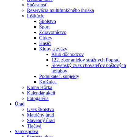
Súčasnosť
Rezervácia multifunkčného ihriska
Inštitúcie
Školstvo
Šport
Zdravotníctvo
Cirkev
Hasiči
Kluby a zväzy
Klub dôchodcov
122. zbor anjelov strážnych Poprad
Slovenský zväz chovateľov poštových
holubov
Podnikateľ. subjekty
Knižnica
Kniha Hôrka
Kalendár akcií
Fotogaléria
Úrad
Úsek školstvo
Matričný úrad
Stavebný úrad
Tlačivá
Samospráva
Starosta obce