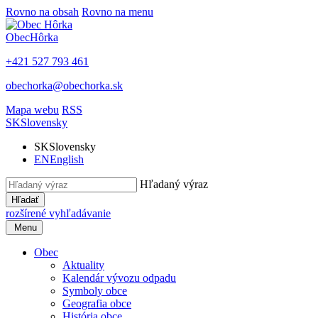
Rovno na obsah
Rovno na menu
Obec
Hôrka
+421 527 793 461
obechorka@obechorka.sk
Mapa webu
RSS
SK
Slovensky
SK
Slovensky
EN
English
Hľadaný výraz
Hľadať
rozšírené vyhľadávanie
Menu
Obec
Aktuality
Kalendár vývozu odpadu
Symboly obce
Geografia obce
História obce