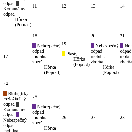
odpad
11
12
13
14
Komunálny
odpad
Hôrka
(Poprad)
18
20
21
19
Nebezpečný
Nebezpečný
Neb
odpad -
odpad -
odpad
Plasty
17
mobilná
mobilná
mobil
Hôrka
zberňa
zberňa
zberň
(Poprad)
Hôrka
Hôrka
(Poprad)
(Poprad)
24
Biologicky
25
rozložiteľný
odpad
Nebezpečný
Komunálny
odpad -
odpad
mobilná
26
27
28
Nebezpečný
zberňa
odpad -
Hôrka
mobilná