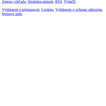
Zmena vzhľadu
,
Štruktúra stránok
,
RSS
,
Vytlačiť
Vyhlásenie o prístupnosti
,
Cookies
,
Vyhlásenie o ochrane súkromia
,
Webové sídlo