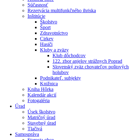
Súčasnosť
Rezervácia multifunkčného ihriska
Inštitúcie
Školstvo
Šport
Zdravotníctvo
Cirkev
Hasiči
Kluby a zväzy
Klub dôchodcov
122. zbor anjelov strážnych Poprad
Slovenský zväz chovateľov poštových
holubov
Podnikateľ. subjekty
Knižnica
Kniha Hôrka
Kalendár akcií
Fotogaléria
Úrad
Úsek školstvo
Matričný úrad
Stavebný úrad
Tlačivá
Samospráva
Starosta obce