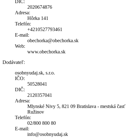
DIČ:
2020674876
Adresa:
Hôrka 141
Telefón:
+4210527793461
E-mail:
obechorka@obechorka.sk
Web:
www.obechorka.sk
Dodávateľ:
osobnyudaj.sk, s.r.o.
IČO:
50528041
DIČ:
2120357041
Adresa:
Mlynské Nivy 5, 821 09 Bratislava - mestská časť
Ružinov
Telefón:
02/800 800 80
E-mail:
info@osobnyudaj.sk