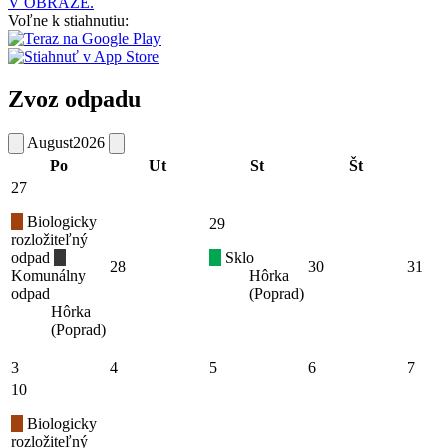
V OBRAZE.
Voľne k stiahnutiu:
Zvoz odpadu
August
2026
Po
Ut
St
Št
27
Biologicky
29
rozložiteľný
odpad
Sklo
28
30
31
Komunálny
Hôrka
odpad
(Poprad)
Hôrka
(Poprad)
3
4
5
6
7
10
Biologicky
rozložiteľný