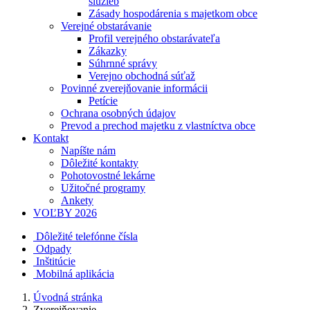
služieb
Zásady hospodárenia s majetkom obce
Verejné obstarávanie
Profil verejného obstarávateľa
Zákazky
Súhrnné správy
Verejno obchodná súťaž
Povinné zverejňovanie informácii
Petície
Ochrana osobných údajov
Prevod a prechod majetku z vlastníctva obce
Kontakt
Napíšte nám
Dôležité kontakty
Pohotovostné lekárne
Užitočné programy
Ankety
VOĽBY 2026
Dôležité telefónne čísla
Odpady
Inštitúcie
Mobilná aplikácia
Úvodná stránka
Zverejňovanie