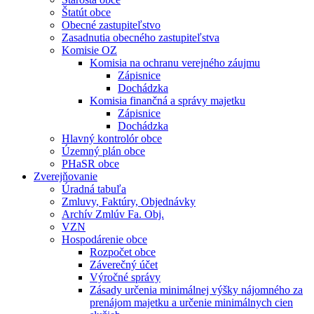
Štatút obce
Obecné zastupiteľstvo
Zasadnutia obecného zastupiteľstva
Komisie OZ
Komisia na ochranu verejného záujmu
Zápisnice
Dochádzka
Komisia finančná a správy majetku
Zápisnice
Dochádzka
Hlavný kontrolór obce
Územný plán obce
PHaSR obce
Zverejňovanie
Úradná tabuľa
Zmluvy, Faktúry, Objednávky
Archív Zmlúv Fa. Obj.
VZN
Hospodárenie obce
Rozpočet obce
Záverečný účet
Výročné správy
Zásady určenia minimálnej výšky nájomného za
prenájom majetku a určenie minimálnych cien