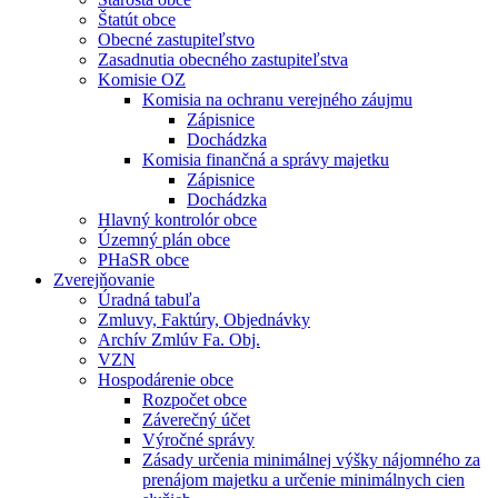
Štatút obce
Obecné zastupiteľstvo
Zasadnutia obecného zastupiteľstva
Komisie OZ
Komisia na ochranu verejného záujmu
Zápisnice
Dochádzka
Komisia finančná a správy majetku
Zápisnice
Dochádzka
Hlavný kontrolór obce
Územný plán obce
PHaSR obce
Zverejňovanie
Úradná tabuľa
Zmluvy, Faktúry, Objednávky
Archív Zmlúv Fa. Obj.
VZN
Hospodárenie obce
Rozpočet obce
Záverečný účet
Výročné správy
Zásady určenia minimálnej výšky nájomného za
prenájom majetku a určenie minimálnych cien