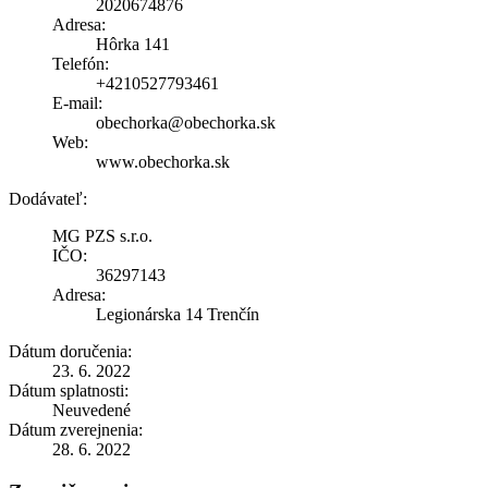
2020674876
Adresa:
Hôrka 141
Telefón:
+4210527793461
E-mail:
obechorka@obechorka.sk
Web:
www.obechorka.sk
Dodávateľ:
MG PZS s.r.o.
IČO:
36297143
Adresa:
Legionárska 14 Trenčín
Dátum doručenia:
23. 6. 2022
Dátum splatnosti:
Neuvedené
Dátum zverejnenia:
28. 6. 2022