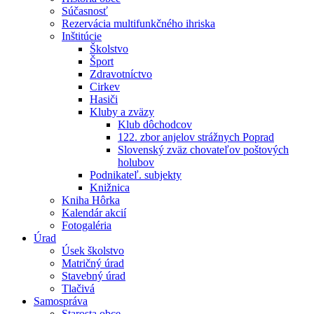
Súčasnosť
Rezervácia multifunkčného ihriska
Inštitúcie
Školstvo
Šport
Zdravotníctvo
Cirkev
Hasiči
Kluby a zväzy
Klub dôchodcov
122. zbor anjelov strážnych Poprad
Slovenský zväz chovateľov poštových
holubov
Podnikateľ. subjekty
Knižnica
Kniha Hôrka
Kalendár akcií
Fotogaléria
Úrad
Úsek školstvo
Matričný úrad
Stavebný úrad
Tlačivá
Samospráva
Starosta obce