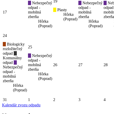
19
Nebezpečný
Nebezpečný
Neb
odpad -
odpad -
odpad
Plasty
17
mobilná
mobilná
mobil
Hôrka
zberňa
zberňa
zberň
(Poprad)
Hôrka
Hôrka
(Poprad)
(Poprad)
24
Biologicky
25
rozložiteľný
odpad
Nebezpečný
Komunálny
odpad -
odpad
mobilná
26
27
28
Nebezpečný
zberňa
odpad -
Hôrka
mobilná
(Poprad)
zberňa
Hôrka
(Poprad)
31
1
2
3
4
Kalendár zvozu odpadu