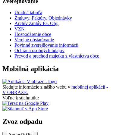
Zverejňovanie
Úradná tabuľa
Zmluvy, Faktúry, Objednávky
Archív Zmlúv Fa. Obj.
VZN
Hospodárenie obce
Verejné obstarávanie
Povinné zverejňovanie informácii
Ochrana osobných údajov
Prevod a prechod majetku z vlastníctva obce
Mobilná aplikácia
Sledujte informácie z nášho webu v
mobilnej aplikácii -
V OBRAZE.
Voľne k stiahnutiu:
Zvoz odpadu
August
2026