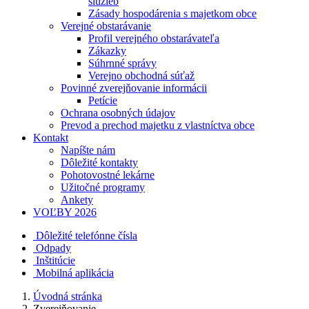
služieb
Zásady hospodárenia s majetkom obce
Verejné obstarávanie
Profil verejného obstarávateľa
Zákazky
Súhrnné správy
Verejno obchodná súťaž
Povinné zverejňovanie informácii
Petície
Ochrana osobných údajov
Prevod a prechod majetku z vlastníctva obce
Kontakt
Napíšte nám
Dôležité kontakty
Pohotovostné lekárne
Užitočné programy
Ankety
VOĽBY 2026
Dôležité telefónne čísla
Odpady
Inštitúcie
Mobilná aplikácia
Úvodná stránka
Zverejňovanie