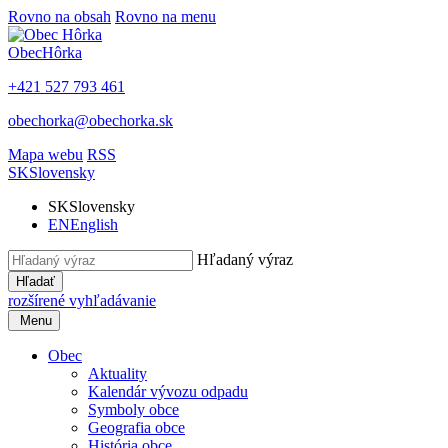
Rovno na obsah
Rovno na menu
Obec
Hôrka
+421 527 793 461
obechorka@obechorka.sk
Mapa webu
RSS
SK
Slovensky
SK
Slovensky
EN
English
Hľadaný výraz
Hľadať
rozšírené vyhľadávanie
Menu
Obec
Aktuality
Kalendár vývozu odpadu
Symboly obce
Geografia obce
História obce