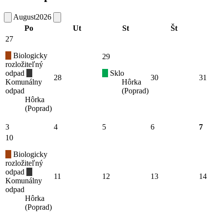
August
2026
Po
Ut
St
Št
27
Biologicky
29
rozložiteľný
odpad
Sklo
28
30
31
Komunálny
Hôrka
odpad
(Poprad)
Hôrka
(Poprad)
3
4
5
6
7
10
Biologicky
rozložiteľný
odpad
11
12
13
14
Komunálny
odpad
Hôrka
(Poprad)