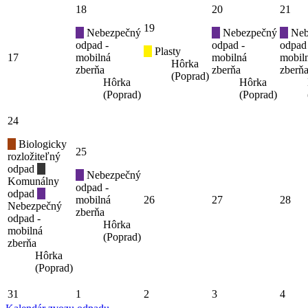
18
20
21
19
Nebezpečný
Nebezpečný
Neb
odpad -
odpad -
odpad
Plasty
17
mobilná
mobilná
mobil
Hôrka
zberňa
zberňa
zberň
(Poprad)
Hôrka
Hôrka
(Poprad)
(Poprad)
24
Biologicky
25
rozložiteľný
odpad
Nebezpečný
Komunálny
odpad -
odpad
mobilná
26
27
28
Nebezpečný
zberňa
odpad -
Hôrka
mobilná
(Poprad)
zberňa
Hôrka
(Poprad)
31
1
2
3
4