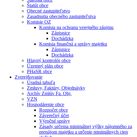
Štatút obce
Obecné zastupiteľstvo
Zasadnutia obecného zastupiteľstva
Komisie OZ
Komisia na ochranu verejného záujmu
Zápisnice
Dochádzka
Komisia finančná a správy majetku
Zápisnice
Dochádzka
Hlavný kontrolór obce
Územný plán obce
PHaSR obce
Zverejňovanie
Úradná tabuľa
Zmluvy, Faktúry, Objednávky
Archív Zmlúv Fa. Obj.
VZN
Hospodárenie obce
Rozpočet obce
Záverečný účet
Výročné správy
Zásady určenia minimálnej výšky nájomného za
prenájom majetku a určenie minimálnych cien