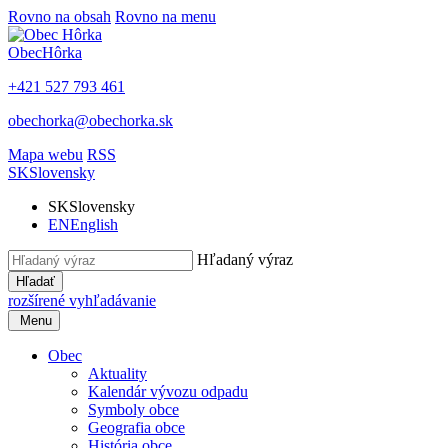
Rovno na obsah
Rovno na menu
Obec
Hôrka
+421 527 793 461
obechorka@obechorka.sk
Mapa webu
RSS
SK
Slovensky
SK
Slovensky
EN
English
Hľadaný výraz
Hľadať
rozšírené vyhľadávanie
Menu
Obec
Aktuality
Kalendár vývozu odpadu
Symboly obce
Geografia obce
História obce