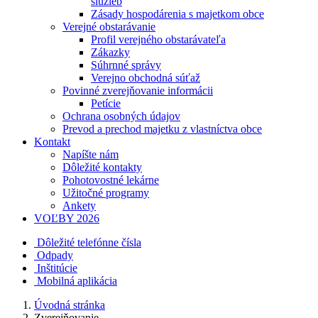
služieb
Zásady hospodárenia s majetkom obce
Verejné obstarávanie
Profil verejného obstarávateľa
Zákazky
Súhrnné správy
Verejno obchodná súťaž
Povinné zverejňovanie informácii
Petície
Ochrana osobných údajov
Prevod a prechod majetku z vlastníctva obce
Kontakt
Napíšte nám
Dôležité kontakty
Pohotovostné lekárne
Užitočné programy
Ankety
VOĽBY 2026
Dôležité telefónne čísla
Odpady
Inštitúcie
Mobilná aplikácia
Úvodná stránka
Zverejňovanie