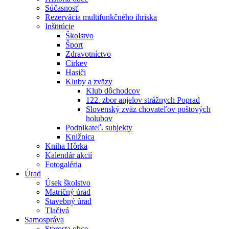
Súčasnosť
Rezervácia multifunkčného ihriska
Inštitúcie
Školstvo
Šport
Zdravotníctvo
Cirkev
Hasiči
Kluby a zväzy
Klub dôchodcov
122. zbor anjelov strážnych Poprad
Slovenský zväz chovateľov poštových
holubov
Podnikateľ. subjekty
Knižnica
Kniha Hôrka
Kalendár akcií
Fotogaléria
Úrad
Úsek školstvo
Matričný úrad
Stavebný úrad
Tlačivá
Samospráva
Starosta obce