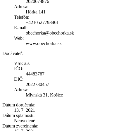
2020674876
Adresa:
Hôrka 141
Telefón:
+4210527793461
E-mail:
obechorka@obechorka.sk
Web:
www.obechorka.sk
Dodávateľ:
VSE a.s.
IČO:
44483767
DIČ:
2022730457
Adresa:
Mlynská 31, Košice
Dátum doručenia:
13. 7. 2021
Dátum splatnosti:
Neuvedené
Dátum zverejnenia: