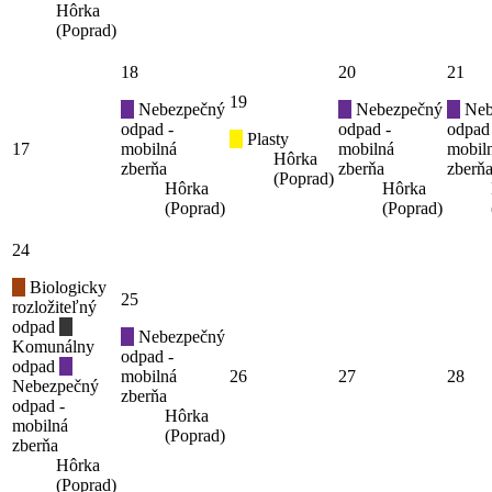
Hôrka
(Poprad)
18
20
21
19
Nebezpečný
Nebezpečný
Neb
odpad -
odpad -
odpad
Plasty
17
mobilná
mobilná
mobil
Hôrka
zberňa
zberňa
zberň
(Poprad)
Hôrka
Hôrka
(Poprad)
(Poprad)
24
Biologicky
25
rozložiteľný
odpad
Nebezpečný
Komunálny
odpad -
odpad
mobilná
26
27
28
Nebezpečný
zberňa
odpad -
Hôrka
mobilná
(Poprad)
zberňa
Hôrka
(Poprad)