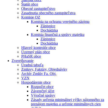
Štatút obce
Obecné zastupiteľstvo
Zasadnutia obecného zastupiteľstva
Komisie OZ
Komisia na ochranu verejného záujmu
Zápisnice
Dochádzka
Komisia finančná a správy majetku
Zápisnice
Dochádzka
Hlavný kontrolór obce
Územný plán obce
PHaSR obce
Zverejňovanie
Úradná tabuľa
Zmluvy, Faktúry, Objednávky
Archív Zmlúv Fa. Obj.
VZN
Hospodárenie obce
Rozpočet obce
Záverečný účet
Výročné správy
Zásady určenia minimálnej výšky nájomného za
prenájom majetku a určenie minimálnych cien