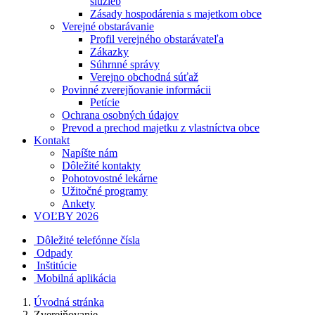
služieb
Zásady hospodárenia s majetkom obce
Verejné obstarávanie
Profil verejného obstarávateľa
Zákazky
Súhrnné správy
Verejno obchodná súťaž
Povinné zverejňovanie informácii
Petície
Ochrana osobných údajov
Prevod a prechod majetku z vlastníctva obce
Kontakt
Napíšte nám
Dôležité kontakty
Pohotovostné lekárne
Užitočné programy
Ankety
VOĽBY 2026
Dôležité telefónne čísla
Odpady
Inštitúcie
Mobilná aplikácia
Úvodná stránka
Zverejňovanie