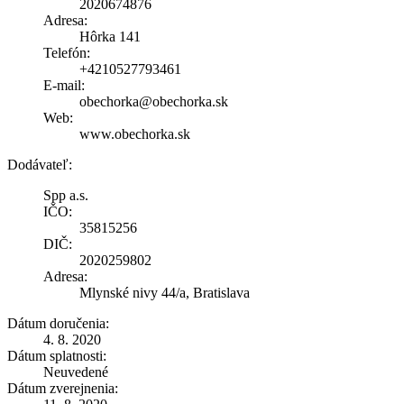
2020674876
Adresa:
Hôrka 141
Telefón:
+4210527793461
E-mail:
obechorka@obechorka.sk
Web:
www.obechorka.sk
Dodávateľ:
Spp a.s.
IČO:
35815256
DIČ:
2020259802
Adresa:
Mlynské nivy 44/a, Bratislava
Dátum doručenia:
4. 8. 2020
Dátum splatnosti:
Neuvedené
Dátum zverejnenia: