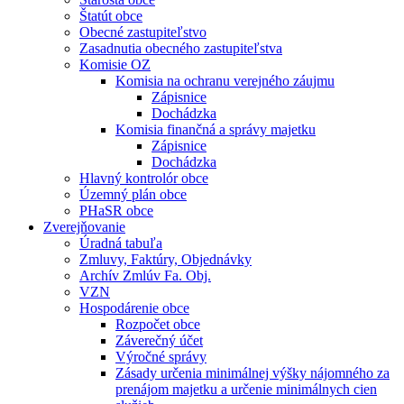
Štatút obce
Obecné zastupiteľstvo
Zasadnutia obecného zastupiteľstva
Komisie OZ
Komisia na ochranu verejného záujmu
Zápisnice
Dochádzka
Komisia finančná a správy majetku
Zápisnice
Dochádzka
Hlavný kontrolór obce
Územný plán obce
PHaSR obce
Zverejňovanie
Úradná tabuľa
Zmluvy, Faktúry, Objednávky
Archív Zmlúv Fa. Obj.
VZN
Hospodárenie obce
Rozpočet obce
Záverečný účet
Výročné správy
Zásady určenia minimálnej výšky nájomného za
prenájom majetku a určenie minimálnych cien