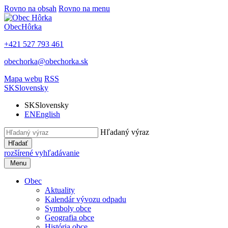
Rovno na obsah
Rovno na menu
Obec
Hôrka
+421 527 793 461
obechorka@obechorka.sk
Mapa webu
RSS
SK
Slovensky
SK
Slovensky
EN
English
Hľadaný výraz
Hľadať
rozšírené vyhľadávanie
Menu
Obec
Aktuality
Kalendár vývozu odpadu
Symboly obce
Geografia obce
História obce