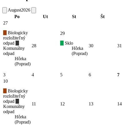
August
2026
Po
Ut
St
Št
27
Biologicky
29
rozložiteľný
odpad
Sklo
28
30
31
Komunálny
Hôrka
odpad
(Poprad)
Hôrka
(Poprad)
3
4
5
6
7
10
Biologicky
rozložiteľný
odpad
11
12
13
14
Komunálny
odpad
Hôrka
(Poprad)