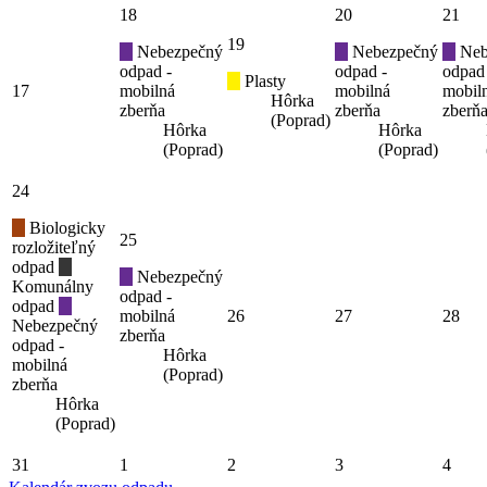
18
20
21
19
Nebezpečný
Nebezpečný
Neb
odpad -
odpad -
odpad
Plasty
17
mobilná
mobilná
mobil
Hôrka
zberňa
zberňa
zberň
(Poprad)
Hôrka
Hôrka
(Poprad)
(Poprad)
24
Biologicky
25
rozložiteľný
odpad
Nebezpečný
Komunálny
odpad -
odpad
mobilná
26
27
28
Nebezpečný
zberňa
odpad -
Hôrka
mobilná
(Poprad)
zberňa
Hôrka
(Poprad)
31
1
2
3
4