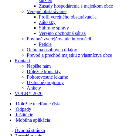
služieb
Zásady hospodárenia s majetkom obce
Verejné obstarávanie
Profil verejného obstarávateľa
Zákazky
Súhrnné správy
Verejno obchodná súťaž
Povinné zverejňovanie informácii
Petície
Ochrana osobných údajov
Prevod a prechod majetku z vlastníctva obce
Kontakt
Napíšte nám
Dôležité kontakty
Pohotovostné lekárne
Užitočné programy
Ankety
VOĽBY 2026
Dôležité telefónne čísla
Odpady
Inštitúcie
Mobilná aplikácia
Úvodná stránka
Zverejňovanie