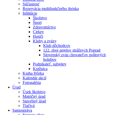
Súčasnosť
Rezervácia multifunkčného ihriska
Inštitúcie
Školstvo
Šport
Zdravotníctvo
Cirkev
Hasiči
Kluby a zväzy
Klub dôchodcov
122. zbor anjelov strážnych Poprad
Slovenský zväz chovateľov poštových
holubov
Podnikateľ. subjekty
Knižnica
Kniha Hôrka
Kalendár akcií
Fotogaléria
Úrad
Úsek školstvo
Matričný úrad
Stavebný úrad
Tlačivá
Samospráva
Starosta obce