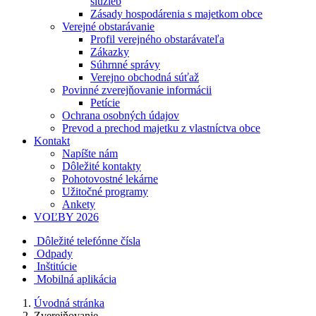
služieb
Zásady hospodárenia s majetkom obce
Verejné obstarávanie
Profil verejného obstarávateľa
Zákazky
Súhrnné správy
Verejno obchodná súťaž
Povinné zverejňovanie informácii
Petície
Ochrana osobných údajov
Prevod a prechod majetku z vlastníctva obce
Kontakt
Napíšte nám
Dôležité kontakty
Pohotovostné lekárne
Užitočné programy
Ankety
VOĽBY 2026
Dôležité telefónne čísla
Odpady
Inštitúcie
Mobilná aplikácia
Úvodná stránka
Zverejňovanie