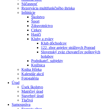
Súčasnosť
Rezervácia multifunkčného ihriska
Inštitúcie
Školstvo
Šport
Zdravotníctvo
Cirkev
Hasiči
Kluby a zväzy
Klub dôchodcov
122. zbor anjelov strážnych Poprad
Slovenský zväz chovateľov poštových
holubov
Podnikateľ. subjekty
Knižnica
Kniha Hôrka
Kalendár akcií
Fotogaléria
Úrad
Úsek školstvo
Matričný úrad
Stavebný úrad
Tlačivá
Samospráva
Starosta obce