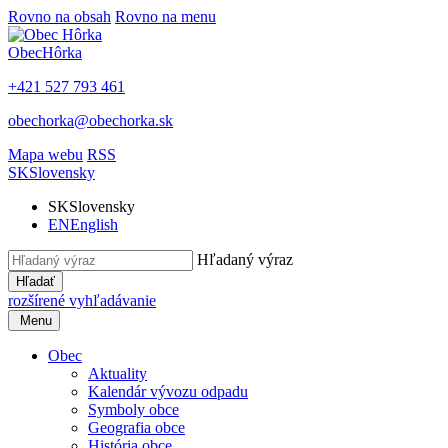
Rovno na obsah
Rovno na menu
Obec
Hôrka
+421 527 793 461
obechorka@obechorka.sk
Mapa webu
RSS
SK
Slovensky
SK
Slovensky
EN
English
Hľadaný výraz
Hľadať
rozšírené vyhľadávanie
Menu
Obec
Aktuality
Kalendár vývozu odpadu
Symboly obce
Geografia obce
História obce