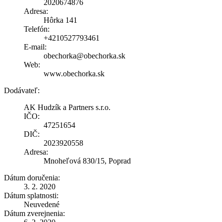
2020674876
Adresa:
Hôrka 141
Telefón:
+4210527793461
E-mail:
obechorka@obechorka.sk
Web:
www.obechorka.sk
Dodávateľ:
AK Hudzík a Partners s.r.o.
IČO:
47251654
DIČ:
2023920558
Adresa:
Mnoheľová 830/15, Poprad
Dátum doručenia:
3. 2. 2020
Dátum splatnosti:
Neuvedené
Dátum zverejnenia: