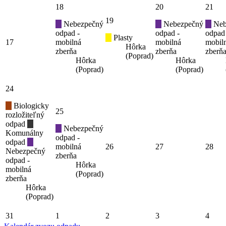
18
20
21
19
Nebezpečný
Nebezpečný
Neb
odpad -
odpad -
odpad
Plasty
17
mobilná
mobilná
mobil
Hôrka
zberňa
zberňa
zberň
(Poprad)
Hôrka
Hôrka
(Poprad)
(Poprad)
24
Biologicky
25
rozložiteľný
odpad
Nebezpečný
Komunálny
odpad -
odpad
mobilná
26
27
28
Nebezpečný
zberňa
odpad -
Hôrka
mobilná
(Poprad)
zberňa
Hôrka
(Poprad)
31
1
2
3
4