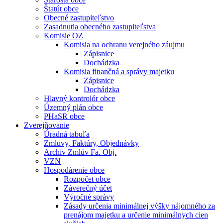
Štatút obce
Obecné zastupiteľstvo
Zasadnutia obecného zastupiteľstva
Komisie OZ
Komisia na ochranu verejného záujmu
Zápisnice
Dochádzka
Komisia finančná a správy majetku
Zápisnice
Dochádzka
Hlavný kontrolór obce
Územný plán obce
PHaSR obce
Zverejňovanie
Úradná tabuľa
Zmluvy, Faktúry, Objednávky
Archív Zmlúv Fa. Obj.
VZN
Hospodárenie obce
Rozpočet obce
Záverečný účet
Výročné správy
Zásady určenia minimálnej výšky nájomného za
prenájom majetku a určenie minimálnych cien