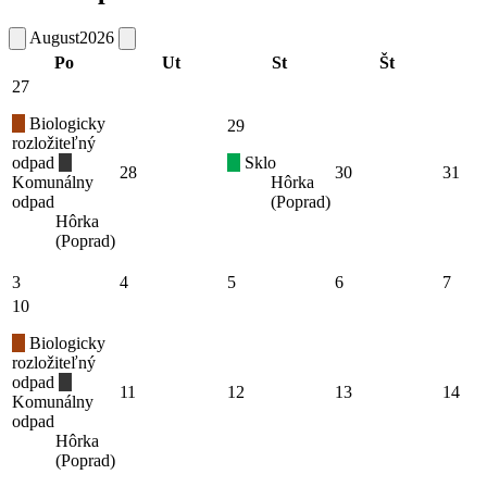
August
2026
Po
Ut
St
Št
27
Biologicky
29
rozložiteľný
odpad
Sklo
28
30
31
Komunálny
Hôrka
odpad
(Poprad)
Hôrka
(Poprad)
3
4
5
6
7
10
Biologicky
rozložiteľný
odpad
11
12
13
14
Komunálny
odpad
Hôrka
(Poprad)