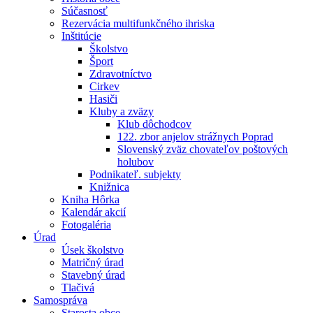
Súčasnosť
Rezervácia multifunkčného ihriska
Inštitúcie
Školstvo
Šport
Zdravotníctvo
Cirkev
Hasiči
Kluby a zväzy
Klub dôchodcov
122. zbor anjelov strážnych Poprad
Slovenský zväz chovateľov poštových
holubov
Podnikateľ. subjekty
Knižnica
Kniha Hôrka
Kalendár akcií
Fotogaléria
Úrad
Úsek školstvo
Matričný úrad
Stavebný úrad
Tlačivá
Samospráva
Starosta obce