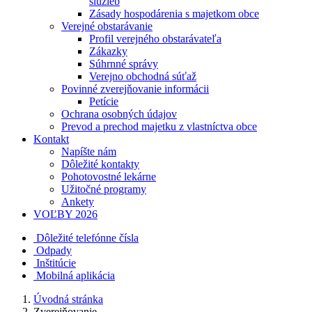
služieb
Zásady hospodárenia s majetkom obce
Verejné obstarávanie
Profil verejného obstarávateľa
Zákazky
Súhrnné správy
Verejno obchodná súťaž
Povinné zverejňovanie informácii
Petície
Ochrana osobných údajov
Prevod a prechod majetku z vlastníctva obce
Kontakt
Napíšte nám
Dôležité kontakty
Pohotovostné lekárne
Užitočné programy
Ankety
VOĽBY 2026
Dôležité telefónne čísla
Odpady
Inštitúcie
Mobilná aplikácia
Úvodná stránka
Zverejňovanie