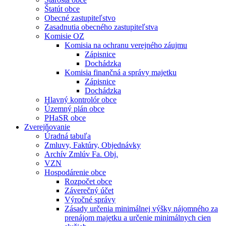
Štatút obce
Obecné zastupiteľstvo
Zasadnutia obecného zastupiteľstva
Komisie OZ
Komisia na ochranu verejného záujmu
Zápisnice
Dochádzka
Komisia finančná a správy majetku
Zápisnice
Dochádzka
Hlavný kontrolór obce
Územný plán obce
PHaSR obce
Zverejňovanie
Úradná tabuľa
Zmluvy, Faktúry, Objednávky
Archív Zmlúv Fa. Obj.
VZN
Hospodárenie obce
Rozpočet obce
Záverečný účet
Výročné správy
Zásady určenia minimálnej výšky nájomného za
prenájom majetku a určenie minimálnych cien