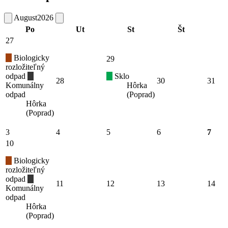
August
2026
Po
Ut
St
Št
27
Biologicky
29
rozložiteľný
odpad
Sklo
28
30
31
Komunálny
Hôrka
odpad
(Poprad)
Hôrka
(Poprad)
3
4
5
6
7
10
Biologicky
rozložiteľný
odpad
11
12
13
14
Komunálny
odpad
Hôrka
(Poprad)