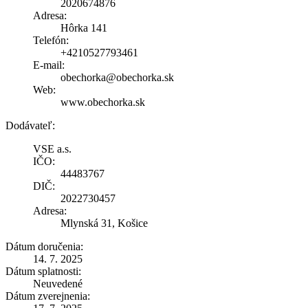
2020674876
Adresa:
Hôrka 141
Telefón:
+4210527793461
E-mail:
obechorka@obechorka.sk
Web:
www.obechorka.sk
Dodávateľ:
VSE a.s.
IČO:
44483767
DIČ:
2022730457
Adresa:
Mlynská 31, Košice
Dátum doručenia:
14. 7. 2025
Dátum splatnosti:
Neuvedené
Dátum zverejnenia: