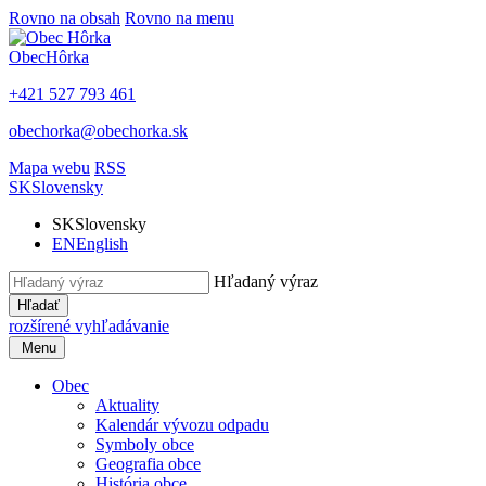
Rovno na obsah
Rovno na menu
Obec
Hôrka
+421 527 793 461
obechorka@obechorka.sk
Mapa webu
RSS
SK
Slovensky
SK
Slovensky
EN
English
Hľadaný výraz
Hľadať
rozšírené vyhľadávanie
Menu
Obec
Aktuality
Kalendár vývozu odpadu
Symboly obce
Geografia obce
História obce