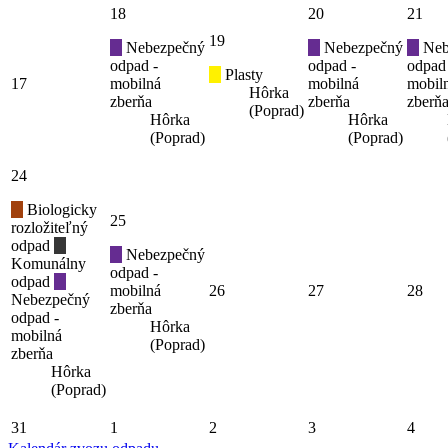
18
20
21
19
Nebezpečný
Nebezpečný
Neb
odpad -
odpad -
odpad
Plasty
17
mobilná
mobilná
mobil
Hôrka
zberňa
zberňa
zberň
(Poprad)
Hôrka
Hôrka
(Poprad)
(Poprad)
24
Biologicky
25
rozložiteľný
odpad
Nebezpečný
Komunálny
odpad -
odpad
mobilná
26
27
28
Nebezpečný
zberňa
odpad -
Hôrka
mobilná
(Poprad)
zberňa
Hôrka
(Poprad)
31
1
2
3
4