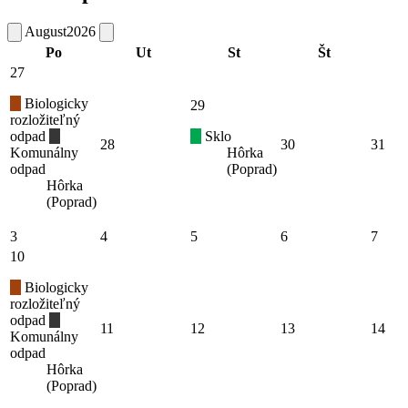
August
2026
Po
Ut
St
Št
27
Biologicky
29
rozložiteľný
odpad
Sklo
28
30
31
Komunálny
Hôrka
odpad
(Poprad)
Hôrka
(Poprad)
3
4
5
6
7
10
Biologicky
rozložiteľný
odpad
11
12
13
14
Komunálny
odpad
Hôrka
(Poprad)