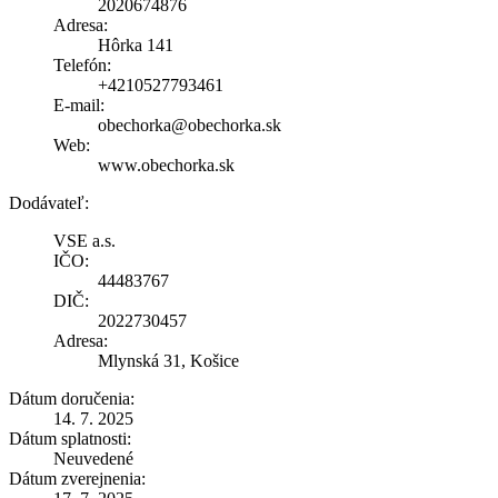
2020674876
Adresa:
Hôrka 141
Telefón:
+4210527793461
E-mail:
obechorka@obechorka.sk
Web:
www.obechorka.sk
Dodávateľ:
VSE a.s.
IČO:
44483767
DIČ:
2022730457
Adresa:
Mlynská 31, Košice
Dátum doručenia:
14. 7. 2025
Dátum splatnosti:
Neuvedené
Dátum zverejnenia: