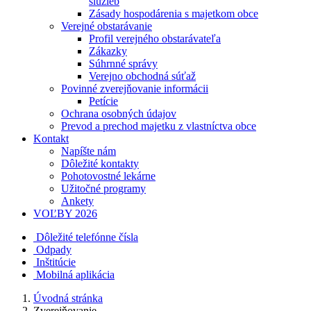
služieb
Zásady hospodárenia s majetkom obce
Verejné obstarávanie
Profil verejného obstarávateľa
Zákazky
Súhrnné správy
Verejno obchodná súťaž
Povinné zverejňovanie informácii
Petície
Ochrana osobných údajov
Prevod a prechod majetku z vlastníctva obce
Kontakt
Napíšte nám
Dôležité kontakty
Pohotovostné lekárne
Užitočné programy
Ankety
VOĽBY 2026
Dôležité telefónne čísla
Odpady
Inštitúcie
Mobilná aplikácia
Úvodná stránka
Zverejňovanie