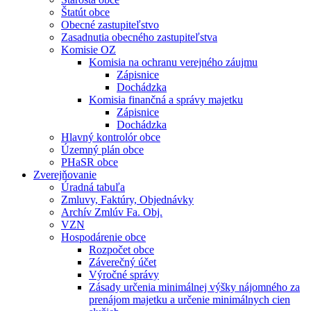
Štatút obce
Obecné zastupiteľstvo
Zasadnutia obecného zastupiteľstva
Komisie OZ
Komisia na ochranu verejného záujmu
Zápisnice
Dochádzka
Komisia finančná a správy majetku
Zápisnice
Dochádzka
Hlavný kontrolór obce
Územný plán obce
PHaSR obce
Zverejňovanie
Úradná tabuľa
Zmluvy, Faktúry, Objednávky
Archív Zmlúv Fa. Obj.
VZN
Hospodárenie obce
Rozpočet obce
Záverečný účet
Výročné správy
Zásady určenia minimálnej výšky nájomného za
prenájom majetku a určenie minimálnych cien