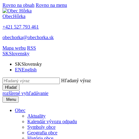
Rovno na obsah
Rovno na menu
Obec
Hôrka
+421 527 793 461
obechorka@obechorka.sk
Mapa webu
RSS
SK
Slovensky
SK
Slovensky
EN
English
Hľadaný výraz
Hľadať
rozšírené vyhľadávanie
Menu
Obec
Aktuality
Kalendár vývozu odpadu
Symboly obce
Geografia obce
História obce