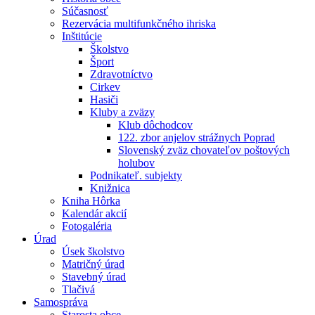
Súčasnosť
Rezervácia multifunkčného ihriska
Inštitúcie
Školstvo
Šport
Zdravotníctvo
Cirkev
Hasiči
Kluby a zväzy
Klub dôchodcov
122. zbor anjelov strážnych Poprad
Slovenský zväz chovateľov poštových
holubov
Podnikateľ. subjekty
Knižnica
Kniha Hôrka
Kalendár akcií
Fotogaléria
Úrad
Úsek školstvo
Matričný úrad
Stavebný úrad
Tlačivá
Samospráva
Starosta obce