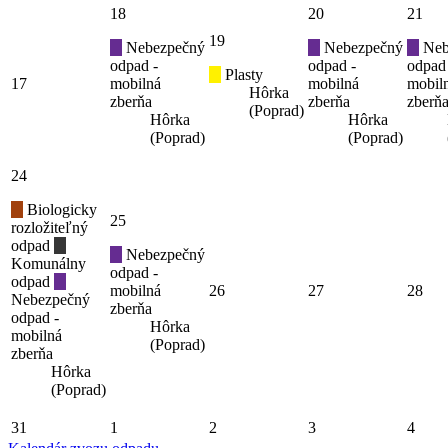
18
20
21
19
Nebezpečný
Nebezpečný
Neb
odpad -
odpad -
odpad
Plasty
17
mobilná
mobilná
mobil
Hôrka
zberňa
zberňa
zberň
(Poprad)
Hôrka
Hôrka
(Poprad)
(Poprad)
24
Biologicky
25
rozložiteľný
odpad
Nebezpečný
Komunálny
odpad -
odpad
mobilná
26
27
28
Nebezpečný
zberňa
odpad -
Hôrka
mobilná
(Poprad)
zberňa
Hôrka
(Poprad)
31
1
2
3
4