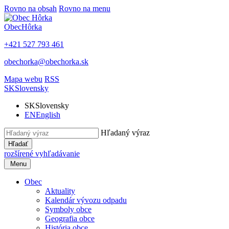
Rovno na obsah
Rovno na menu
Obec
Hôrka
+421 527 793 461
obechorka@obechorka.sk
Mapa webu
RSS
SK
Slovensky
SK
Slovensky
EN
English
Hľadaný výraz
Hľadať
rozšírené vyhľadávanie
Menu
Obec
Aktuality
Kalendár vývozu odpadu
Symboly obce
Geografia obce
História obce