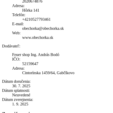
2020674876
Adresa:
Hôrka 141
Telefón:
+4210527793461
E-mail:
obechorka@obechorka.sk
Web:
www.obechorka.sk
Dodávateľ:
Feuer shop Ing. András Bodó
IČO:
52159647
Adresa:
Cintorínska 1459/64, Gabčíkovo
Dátum doručenia:
30. 7. 2025
Dátum splatnosti:
Neuvedené
Dátum zverejnenia:
1. 9. 2025