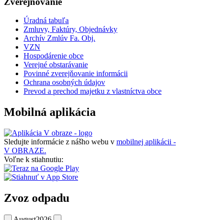
Zverejňovanie
Úradná tabuľa
Zmluvy, Faktúry, Objednávky
Archív Zmlúv Fa. Obj.
VZN
Hospodárenie obce
Verejné obstarávanie
Povinné zverejňovanie informácii
Ochrana osobných údajov
Prevod a prechod majetku z vlastníctva obce
Mobilná aplikácia
Sledujte informácie z nášho webu v
mobilnej aplikácii -
V OBRAZE.
Voľne k stiahnutiu:
Zvoz odpadu
August
2026