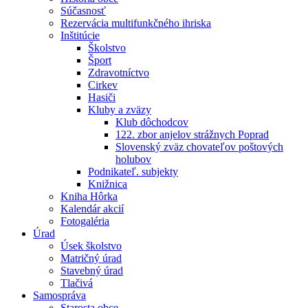
Súčasnosť
Rezervácia multifunkčného ihriska
Inštitúcie
Školstvo
Šport
Zdravotníctvo
Cirkev
Hasiči
Kluby a zväzy
Klub dôchodcov
122. zbor anjelov strážnych Poprad
Slovenský zväz chovateľov poštových
holubov
Podnikateľ. subjekty
Knižnica
Kniha Hôrka
Kalendár akcií
Fotogaléria
Úrad
Úsek školstvo
Matričný úrad
Stavebný úrad
Tlačivá
Samospráva
Starosta obce