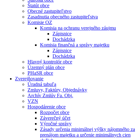
Štatút obce
Obecné zastupiteľstvo
Zasadnutia obecného zastupiteľstva
Komisie OZ
Komisia na ochranu verejného záujmu
Zápisnice
Dochádzka
Komisia finančná a správy majetku
Zápisnice
Dochádzka
Hlavný kontrolór obce
Územný plán obce
PHaSR obce
Zverejňovanie
Úradná tabuľa
Zmluvy, Faktúry, Objednávky
Archív Zmlúv Fa. Obj.
VZN
Hospodárenie obce
Rozpočet obce
Záverečný účet
Výročné správy
Zásady určenia minimálnej výšky nájomného za
prenájom majetku a určenie minimálnych cien