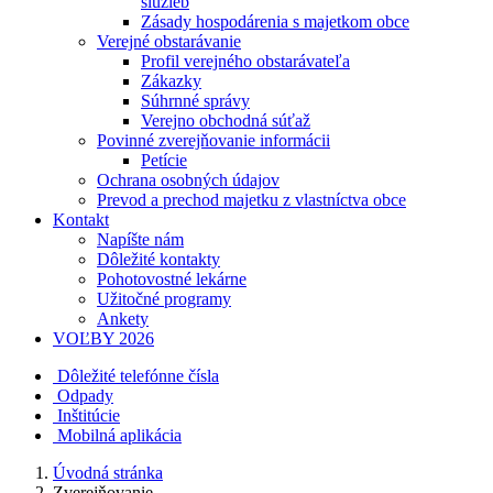
služieb
Zásady hospodárenia s majetkom obce
Verejné obstarávanie
Profil verejného obstarávateľa
Zákazky
Súhrnné správy
Verejno obchodná súťaž
Povinné zverejňovanie informácii
Petície
Ochrana osobných údajov
Prevod a prechod majetku z vlastníctva obce
Kontakt
Napíšte nám
Dôležité kontakty
Pohotovostné lekárne
Užitočné programy
Ankety
VOĽBY 2026
Dôležité telefónne čísla
Odpady
Inštitúcie
Mobilná aplikácia
Úvodná stránka
Zverejňovanie