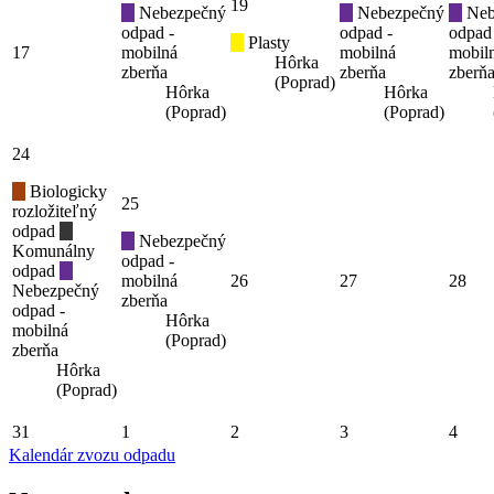
19
Nebezpečný
Nebezpečný
Neb
odpad -
odpad -
odpad
Plasty
17
mobilná
mobilná
mobil
Hôrka
zberňa
zberňa
zberň
(Poprad)
Hôrka
Hôrka
(Poprad)
(Poprad)
24
Biologicky
25
rozložiteľný
odpad
Nebezpečný
Komunálny
odpad -
odpad
mobilná
26
27
28
Nebezpečný
zberňa
odpad -
Hôrka
mobilná
(Poprad)
zberňa
Hôrka
(Poprad)
31
1
2
3
4
Kalendár zvozu odpadu