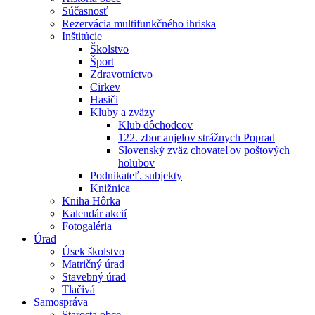
Súčasnosť
Rezervácia multifunkčného ihriska
Inštitúcie
Školstvo
Šport
Zdravotníctvo
Cirkev
Hasiči
Kluby a zväzy
Klub dôchodcov
122. zbor anjelov strážnych Poprad
Slovenský zväz chovateľov poštových
holubov
Podnikateľ. subjekty
Knižnica
Kniha Hôrka
Kalendár akcií
Fotogaléria
Úrad
Úsek školstvo
Matričný úrad
Stavebný úrad
Tlačivá
Samospráva
Starosta obce