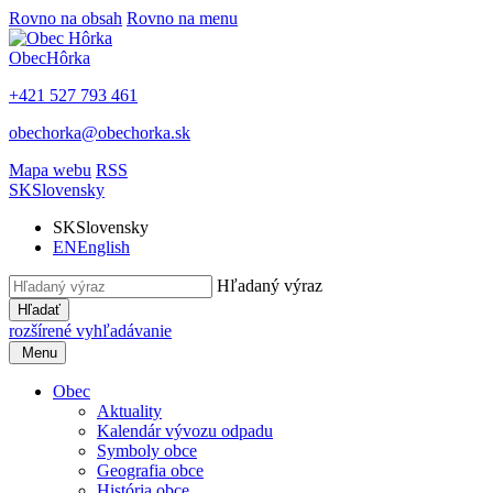
Rovno na obsah
Rovno na menu
Obec
Hôrka
+421 527 793 461
obechorka@obechorka.sk
Mapa webu
RSS
SK
Slovensky
SK
Slovensky
EN
English
Hľadaný výraz
Hľadať
rozšírené vyhľadávanie
Menu
Obec
Aktuality
Kalendár vývozu odpadu
Symboly obce
Geografia obce
História obce