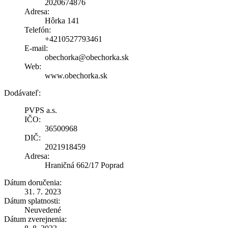
2020674876
Adresa:
Hôrka 141
Telefón:
+4210527793461
E-mail:
obechorka@obechorka.sk
Web:
www.obechorka.sk
Dodávateľ:
PVPS a.s.
IČO:
36500968
DIČ:
2021918459
Adresa:
Hraničná 662/17 Poprad
Dátum doručenia:
31. 7. 2023
Dátum splatnosti:
Neuvedené
Dátum zverejnenia: