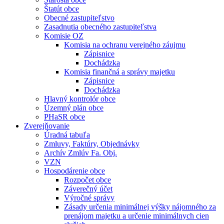
Štatút obce
Obecné zastupiteľstvo
Zasadnutia obecného zastupiteľstva
Komisie OZ
Komisia na ochranu verejného záujmu
Zápisnice
Dochádzka
Komisia finančná a správy majetku
Zápisnice
Dochádzka
Hlavný kontrolór obce
Územný plán obce
PHaSR obce
Zverejňovanie
Úradná tabuľa
Zmluvy, Faktúry, Objednávky
Archív Zmlúv Fa. Obj.
VZN
Hospodárenie obce
Rozpočet obce
Záverečný účet
Výročné správy
Zásady určenia minimálnej výšky nájomného za
prenájom majetku a určenie minimálnych cien