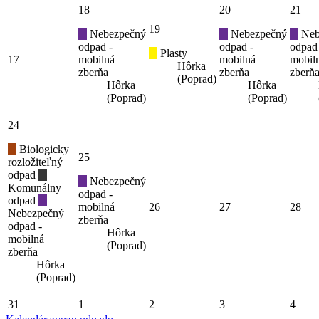
18
20
21
19
Nebezpečný
Nebezpečný
Neb
odpad -
odpad -
odpad
Plasty
17
mobilná
mobilná
mobil
Hôrka
zberňa
zberňa
zberň
(Poprad)
Hôrka
Hôrka
(Poprad)
(Poprad)
24
Biologicky
25
rozložiteľný
odpad
Nebezpečný
Komunálny
odpad -
odpad
mobilná
26
27
28
Nebezpečný
zberňa
odpad -
Hôrka
mobilná
(Poprad)
zberňa
Hôrka
(Poprad)
31
1
2
3
4