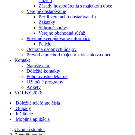
služieb
Zásady hospodárenia s majetkom obce
Verejné obstarávanie
Profil verejného obstarávateľa
Zákazky
Súhrnné správy
Verejno obchodná súťaž
Povinné zverejňovanie informácii
Petície
Ochrana osobných údajov
Prevod a prechod majetku z vlastníctva obce
Kontakt
Napíšte nám
Dôležité kontakty
Pohotovostné lekárne
Užitočné programy
Ankety
VOĽBY 2026
Dôležité telefónne čísla
Odpady
Inštitúcie
Mobilná aplikácia
Úvodná stránka
Zverejňovanie