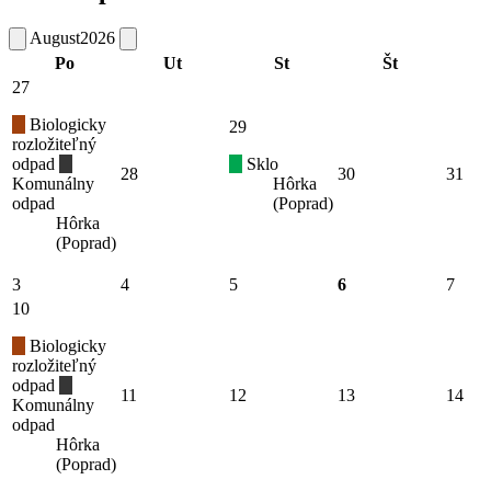
August
2026
Po
Ut
St
Št
27
Biologicky
29
rozložiteľný
odpad
Sklo
28
30
31
Komunálny
Hôrka
odpad
(Poprad)
Hôrka
(Poprad)
3
4
5
6
7
10
Biologicky
rozložiteľný
odpad
11
12
13
14
Komunálny
odpad
Hôrka
(Poprad)