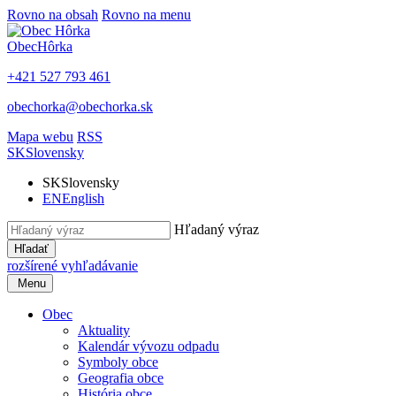
Rovno na obsah
Rovno na menu
Obec
Hôrka
+421 527 793 461
obechorka@obechorka.sk
Mapa webu
RSS
SK
Slovensky
SK
Slovensky
EN
English
Hľadaný výraz
Hľadať
rozšírené vyhľadávanie
Menu
Obec
Aktuality
Kalendár vývozu odpadu
Symboly obce
Geografia obce
História obce