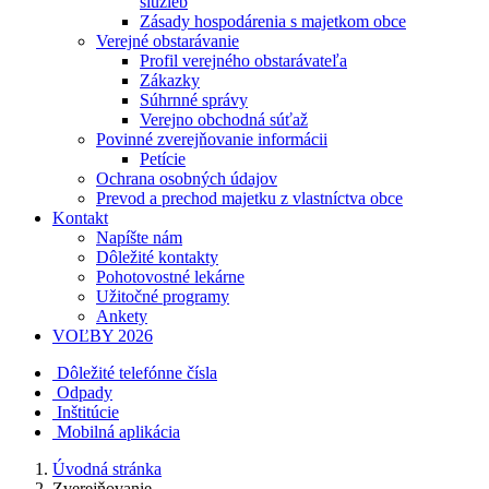
služieb
Zásady hospodárenia s majetkom obce
Verejné obstarávanie
Profil verejného obstarávateľa
Zákazky
Súhrnné správy
Verejno obchodná súťaž
Povinné zverejňovanie informácii
Petície
Ochrana osobných údajov
Prevod a prechod majetku z vlastníctva obce
Kontakt
Napíšte nám
Dôležité kontakty
Pohotovostné lekárne
Užitočné programy
Ankety
VOĽBY 2026
Dôležité telefónne čísla
Odpady
Inštitúcie
Mobilná aplikácia
Úvodná stránka
Zverejňovanie