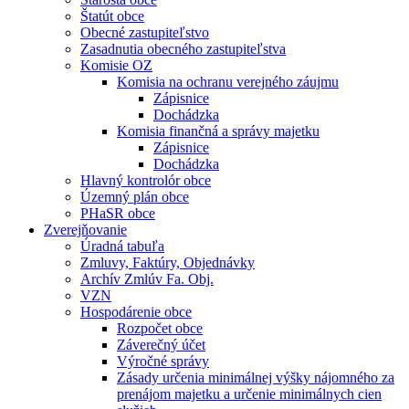
Štatút obce
Obecné zastupiteľstvo
Zasadnutia obecného zastupiteľstva
Komisie OZ
Komisia na ochranu verejného záujmu
Zápisnice
Dochádzka
Komisia finančná a správy majetku
Zápisnice
Dochádzka
Hlavný kontrolór obce
Územný plán obce
PHaSR obce
Zverejňovanie
Úradná tabuľa
Zmluvy, Faktúry, Objednávky
Archív Zmlúv Fa. Obj.
VZN
Hospodárenie obce
Rozpočet obce
Záverečný účet
Výročné správy
Zásady určenia minimálnej výšky nájomného za
prenájom majetku a určenie minimálnych cien