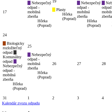
19
Nebezpečný
Nebezpečný
Neb
odpad -
odpad -
odpad
Plasty
17
mobilná
mobilná
mobil
Hôrka
zberňa
zberňa
zberň
(Poprad)
Hôrka
Hôrka
(Poprad)
(Poprad)
24
Biologicky
25
rozložiteľný
odpad
Nebezpečný
Komunálny
odpad -
odpad
mobilná
26
27
28
Nebezpečný
zberňa
odpad -
Hôrka
mobilná
(Poprad)
zberňa
Hôrka
(Poprad)
31
1
2
3
4
Kalendár zvozu odpadu