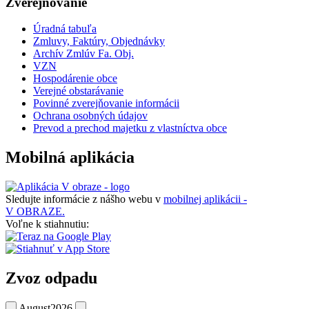
Zverejňovanie
Úradná tabuľa
Zmluvy, Faktúry, Objednávky
Archív Zmlúv Fa. Obj.
VZN
Hospodárenie obce
Verejné obstarávanie
Povinné zverejňovanie informácii
Ochrana osobných údajov
Prevod a prechod majetku z vlastníctva obce
Mobilná aplikácia
Sledujte informácie z nášho webu v
mobilnej aplikácii -
V OBRAZE.
Voľne k stiahnutiu:
Zvoz odpadu
August
2026