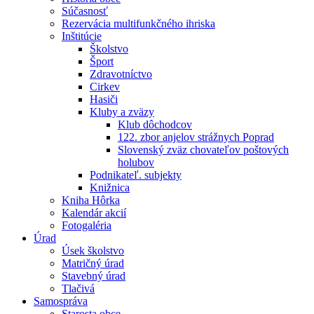
Súčasnosť
Rezervácia multifunkčného ihriska
Inštitúcie
Školstvo
Šport
Zdravotníctvo
Cirkev
Hasiči
Kluby a zväzy
Klub dôchodcov
122. zbor anjelov strážnych Poprad
Slovenský zväz chovateľov poštových
holubov
Podnikateľ. subjekty
Knižnica
Kniha Hôrka
Kalendár akcií
Fotogaléria
Úrad
Úsek školstvo
Matričný úrad
Stavebný úrad
Tlačivá
Samospráva
Starosta obce