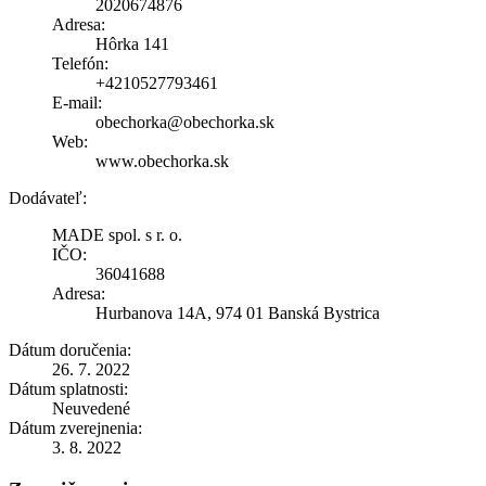
2020674876
Adresa:
Hôrka 141
Telefón:
+4210527793461
E-mail:
obechorka@obechorka.sk
Web:
www.obechorka.sk
Dodávateľ:
MADE spol. s r. o.
IČO:
36041688
Adresa:
Hurbanova 14A, 974 01 Banská Bystrica
Dátum doručenia:
26. 7. 2022
Dátum splatnosti:
Neuvedené
Dátum zverejnenia:
3. 8. 2022