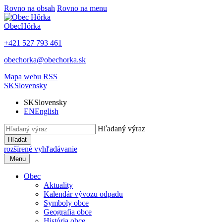
Rovno na obsah
Rovno na menu
Obec
Hôrka
+421 527 793 461
obechorka@obechorka.sk
Mapa webu
RSS
SK
Slovensky
SK
Slovensky
EN
English
Hľadaný výraz
Hľadať
rozšírené vyhľadávanie
Menu
Obec
Aktuality
Kalendár vývozu odpadu
Symboly obce
Geografia obce
História obce