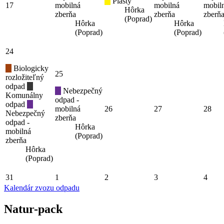
Plasty
17
mobilná
mobilná
mobil
Hôrka
zberňa
zberňa
zberň
(Poprad)
Hôrka
Hôrka
(Poprad)
(Poprad)
24
Biologicky
25
rozložiteľný
odpad
Nebezpečný
Komunálny
odpad -
odpad
mobilná
26
27
28
Nebezpečný
zberňa
odpad -
Hôrka
mobilná
(Poprad)
zberňa
Hôrka
(Poprad)
31
1
2
3
4
Kalendár zvozu odpadu
Natur-pack