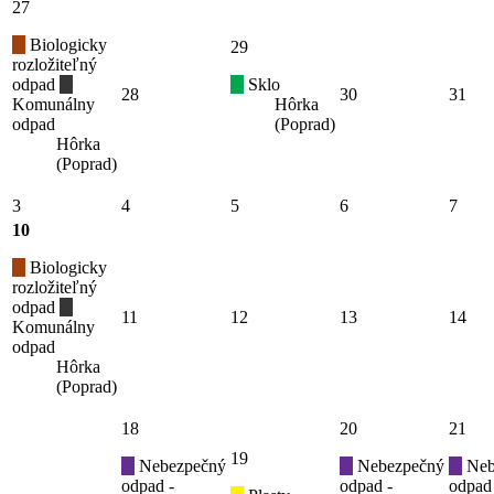
27
Biologicky
29
rozložiteľný
odpad
Sklo
28
30
31
Komunálny
Hôrka
odpad
(Poprad)
Hôrka
(Poprad)
3
4
5
6
7
10
Biologicky
rozložiteľný
odpad
11
12
13
14
Komunálny
odpad
Hôrka
(Poprad)
18
20
21
19
Nebezpečný
Nebezpečný
Neb
odpad -
odpad -
odpad