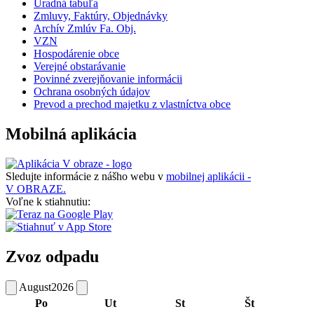
Úradná tabuľa
Zmluvy, Faktúry, Objednávky
Archív Zmlúv Fa. Obj.
VZN
Hospodárenie obce
Verejné obstarávanie
Povinné zverejňovanie informácii
Ochrana osobných údajov
Prevod a prechod majetku z vlastníctva obce
Mobilná aplikácia
Sledujte informácie z nášho webu v
mobilnej aplikácii -
V OBRAZE.
Voľne k stiahnutiu:
Zvoz odpadu
August
2026
Po
Ut
St
Št