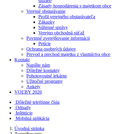
služieb
Zásady hospodárenia s majetkom obce
Verejné obstarávanie
Profil verejného obstarávateľa
Zákazky
Súhrnné správy
Verejno obchodná súťaž
Povinné zverejňovanie informácii
Petície
Ochrana osobných údajov
Prevod a prechod majetku z vlastníctva obce
Kontakt
Napíšte nám
Dôležité kontakty
Pohotovostné lekárne
Užitočné programy
Ankety
VOĽBY 2026
Dôležité telefónne čísla
Odpady
Inštitúcie
Mobilná aplikácia
Úvodná stránka
Zverejňovanie