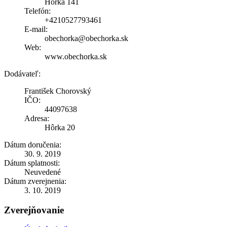
Hôrka 141
Telefón:
+4210527793461
E-mail:
obechorka@obechorka.sk
Web:
www.obechorka.sk
Dodávateľ:
František Chorovský
IČO:
44097638
Adresa:
Hôrka 20
Dátum doručenia:
30. 9. 2019
Dátum splatnosti:
Neuvedené
Dátum zverejnenia:
3. 10. 2019
Zverejňovanie