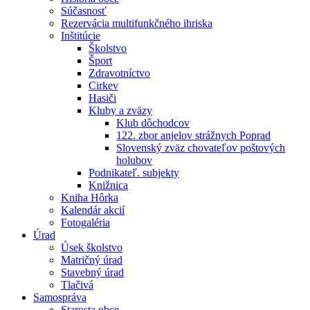
Súčasnosť
Rezervácia multifunkčného ihriska
Inštitúcie
Školstvo
Šport
Zdravotníctvo
Cirkev
Hasiči
Kluby a zväzy
Klub dôchodcov
122. zbor anjelov strážnych Poprad
Slovenský zväz chovateľov poštových
holubov
Podnikateľ. subjekty
Knižnica
Kniha Hôrka
Kalendár akcií
Fotogaléria
Úrad
Úsek školstvo
Matričný úrad
Stavebný úrad
Tlačivá
Samospráva
Starosta obce