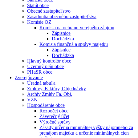
Štatút obce
Obecné zastupiteľstvo
Zasadnutia obecného zastupiteľstva
Komisie OZ
Komisia na ochranu verejného záujmu
Zápisnice
Dochádzka
Komisia finančná a správy majetku
Zápisnice
Dochádzka
Hlavný kontrolór obce
Územný plán obce
PHaSR obce
Zverejňovanie
Úradná tabuľa
Zmluvy, Faktúry, Objednávky
Archív Zmlúv Fa. Obj.
VZN
Hospodárenie obce
Rozpočet obce
Záverečný účet
Výročné správy
Zásady určenia minimálnej výšky nájomného za
prenájom majetku a určenie minimálnych cien