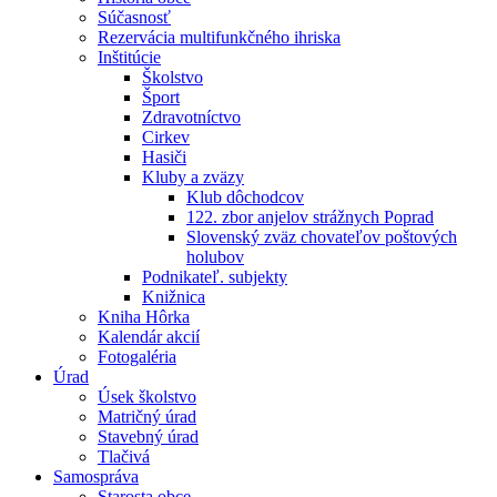
Súčasnosť
Rezervácia multifunkčného ihriska
Inštitúcie
Školstvo
Šport
Zdravotníctvo
Cirkev
Hasiči
Kluby a zväzy
Klub dôchodcov
122. zbor anjelov strážnych Poprad
Slovenský zväz chovateľov poštových
holubov
Podnikateľ. subjekty
Knižnica
Kniha Hôrka
Kalendár akcií
Fotogaléria
Úrad
Úsek školstvo
Matričný úrad
Stavebný úrad
Tlačivá
Samospráva
Starosta obce