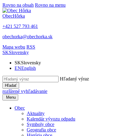
Rovno na obsah
Rovno na menu
Obec
Hôrka
+421 527 793 461
obechorka@obechorka.sk
Mapa webu
RSS
SK
Slovensky
SK
Slovensky
EN
English
Hľadaný výraz
Hľadať
rozšírené vyhľadávanie
Menu
Obec
Aktuality
Kalendár vývozu odpadu
Symboly obce
Geografia obce
História obce