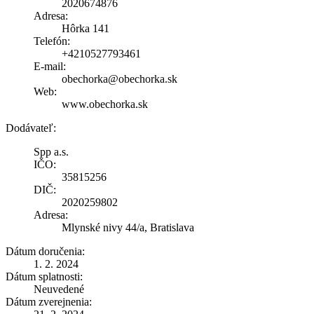
2020674876
Adresa:
Hôrka 141
Telefón:
+4210527793461
E-mail:
obechorka@obechorka.sk
Web:
www.obechorka.sk
Dodávateľ:
Spp a.s.
IČO:
35815256
DIČ:
2020259802
Adresa:
Mlynské nivy 44/a, Bratislava
Dátum doručenia:
1. 2. 2024
Dátum splatnosti:
Neuvedené
Dátum zverejnenia: