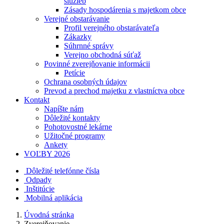
služieb
Zásady hospodárenia s majetkom obce
Verejné obstarávanie
Profil verejného obstarávateľa
Zákazky
Súhrnné správy
Verejno obchodná súťaž
Povinné zverejňovanie informácii
Petície
Ochrana osobných údajov
Prevod a prechod majetku z vlastníctva obce
Kontakt
Napíšte nám
Dôležité kontakty
Pohotovostné lekárne
Užitočné programy
Ankety
VOĽBY 2026
Dôležité telefónne čísla
Odpady
Inštitúcie
Mobilná aplikácia
Úvodná stránka
Zverejňovanie