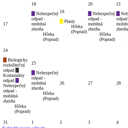
18
20
21
19
Nebezpečný
Nebezpečný
Neb
odpad -
odpad -
odpad
Plasty
17
mobilná
mobilná
mobil
Hôrka
zberňa
zberňa
zberň
(Poprad)
Hôrka
Hôrka
(Poprad)
(Poprad)
24
Biologicky
25
rozložiteľný
odpad
Nebezpečný
Komunálny
odpad -
odpad
mobilná
26
27
28
Nebezpečný
zberňa
odpad -
Hôrka
mobilná
(Poprad)
zberňa
Hôrka
(Poprad)
31
1
2
3
4