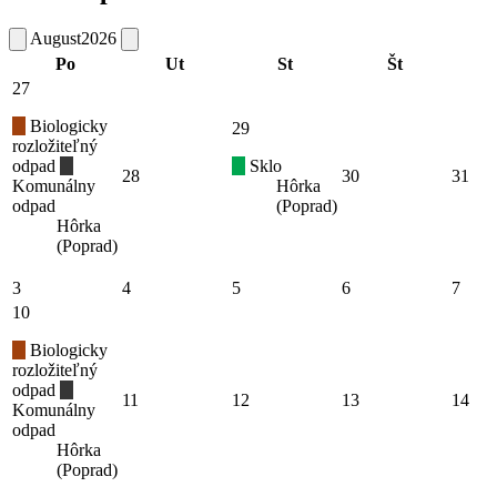
August
2026
Po
Ut
St
Št
27
Biologicky
29
rozložiteľný
odpad
Sklo
28
30
31
Komunálny
Hôrka
odpad
(Poprad)
Hôrka
(Poprad)
3
4
5
6
7
10
Biologicky
rozložiteľný
odpad
11
12
13
14
Komunálny
odpad
Hôrka
(Poprad)