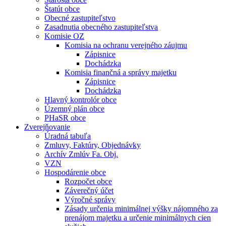
Štatút obce
Obecné zastupiteľstvo
Zasadnutia obecného zastupiteľstva
Komisie OZ
Komisia na ochranu verejného záujmu
Zápisnice
Dochádzka
Komisia finančná a správy majetku
Zápisnice
Dochádzka
Hlavný kontrolór obce
Územný plán obce
PHaSR obce
Zverejňovanie
Úradná tabuľa
Zmluvy, Faktúry, Objednávky
Archív Zmlúv Fa. Obj.
VZN
Hospodárenie obce
Rozpočet obce
Záverečný účet
Výročné správy
Zásady určenia minimálnej výšky nájomného za
prenájom majetku a určenie minimálnych cien