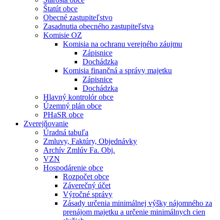
Štatút obce
Obecné zastupiteľstvo
Zasadnutia obecného zastupiteľstva
Komisie OZ
Komisia na ochranu verejného záujmu
Zápisnice
Dochádzka
Komisia finančná a správy majetku
Zápisnice
Dochádzka
Hlavný kontrolór obce
Územný plán obce
PHaSR obce
Zverejňovanie
Úradná tabuľa
Zmluvy, Faktúry, Objednávky
Archív Zmlúv Fa. Obj.
VZN
Hospodárenie obce
Rozpočet obce
Záverečný účet
Výročné správy
Zásady určenia minimálnej výšky nájomného za
prenájom majetku a určenie minimálnych cien