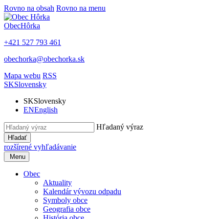
Rovno na obsah
Rovno na menu
Obec
Hôrka
+421 527 793 461
obechorka@obechorka.sk
Mapa webu
RSS
SK
Slovensky
SK
Slovensky
EN
English
Hľadaný výraz
Hľadať
rozšírené vyhľadávanie
Menu
Obec
Aktuality
Kalendár vývozu odpadu
Symboly obce
Geografia obce
História obce