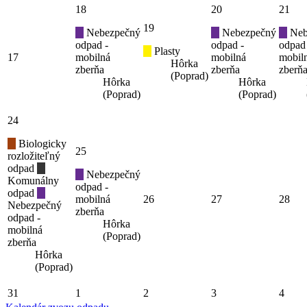
18
20
21
19
Nebezpečný
Nebezpečný
Neb
odpad -
odpad -
odpad
Plasty
17
mobilná
mobilná
mobil
Hôrka
zberňa
zberňa
zberň
(Poprad)
Hôrka
Hôrka
(Poprad)
(Poprad)
24
Biologicky
25
rozložiteľný
odpad
Nebezpečný
Komunálny
odpad -
odpad
mobilná
26
27
28
Nebezpečný
zberňa
odpad -
Hôrka
mobilná
(Poprad)
zberňa
Hôrka
(Poprad)
31
1
2
3
4