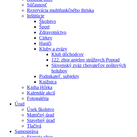
Súčasnosť
Rezervácia multifunkčného ihriska
Inštitúcie
Školstvo
Šport
Zdravotníctvo
Cirkev
Hasiči
Kluby a zväzy
Klub dôchodcov
122. zbor anjelov strážnych Poprad
Slovenský zväz chovateľov poštových
holubov
Podnikateľ. subjekty
Knižnica
Kniha Hôrka
Kalendár akcií
Fotogaléria
Úrad
Úsek školstvo
Matričný úrad
Stavebný úrad
Tlačivá
Samospráva
Starosta obce