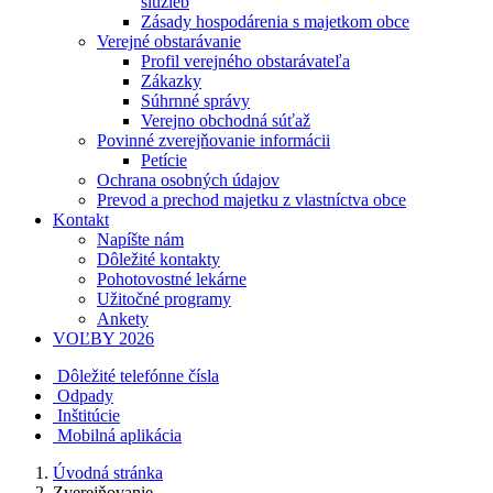
služieb
Zásady hospodárenia s majetkom obce
Verejné obstarávanie
Profil verejného obstarávateľa
Zákazky
Súhrnné správy
Verejno obchodná súťaž
Povinné zverejňovanie informácii
Petície
Ochrana osobných údajov
Prevod a prechod majetku z vlastníctva obce
Kontakt
Napíšte nám
Dôležité kontakty
Pohotovostné lekárne
Užitočné programy
Ankety
VOĽBY 2026
Dôležité telefónne čísla
Odpady
Inštitúcie
Mobilná aplikácia
Úvodná stránka
Zverejňovanie