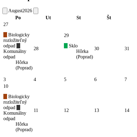
August
2026
Po
Ut
St
Št
27
Biologicky
29
rozložiteľný
odpad
Sklo
28
30
31
Komunálny
Hôrka
odpad
(Poprad)
Hôrka
(Poprad)
3
4
5
6
7
10
Biologicky
rozložiteľný
odpad
11
12
13
14
Komunálny
odpad
Hôrka
(Poprad)