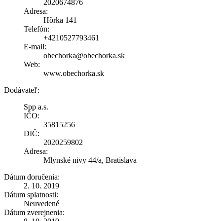
2020674876
Adresa:
Hôrka 141
Telefón:
+4210527793461
E-mail:
obechorka@obechorka.sk
Web:
www.obechorka.sk
Dodávateľ:
Spp a.s.
IČO:
35815256
DIČ:
2020259802
Adresa:
Mlynské nivy 44/a, Bratislava
Dátum doručenia:
2. 10. 2019
Dátum splatnosti:
Neuvedené
Dátum zverejnenia: