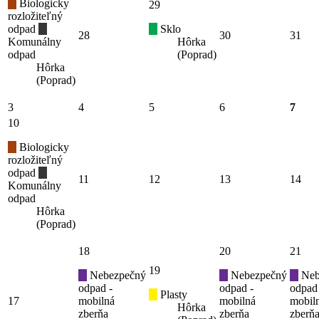
Biologicky
29
rozložiteľný
odpad
Sklo
28
30
31
Komunálny
Hôrka
odpad
(Poprad)
Hôrka
(Poprad)
3
4
5
6
7
10
Biologicky
rozložiteľný
odpad
11
12
13
14
Komunálny
odpad
Hôrka
(Poprad)
18
20
21
19
Nebezpečný
Nebezpečný
Neb
odpad -
odpad -
odpad
Plasty
17
mobilná
mobilná
mobil
Hôrka
zberňa
zberňa
zberň