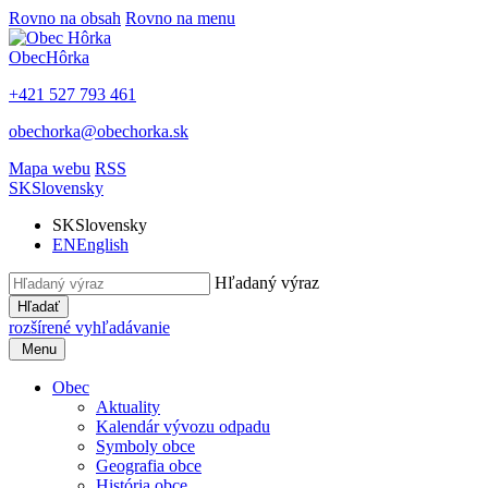
Rovno na obsah
Rovno na menu
Obec
Hôrka
+421 527 793 461
obechorka@obechorka.sk
Mapa webu
RSS
SK
Slovensky
SK
Slovensky
EN
English
Hľadaný výraz
Hľadať
rozšírené vyhľadávanie
Menu
Obec
Aktuality
Kalendár vývozu odpadu
Symboly obce
Geografia obce
História obce