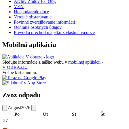
Archív Zmlúv Fa. Obj.
VZN
Hospodárenie obce
Verejné obstarávanie
Povinné zverejňovanie informácii
Ochrana osobných údajov
Prevod a prechod majetku z vlastníctva obce
Mobilná aplikácia
Sledujte informácie z nášho webu v
mobilnej aplikácii -
V OBRAZE.
Voľne k stiahnutiu:
Zvoz odpadu
August
2026
Po
Ut
St
Št
27