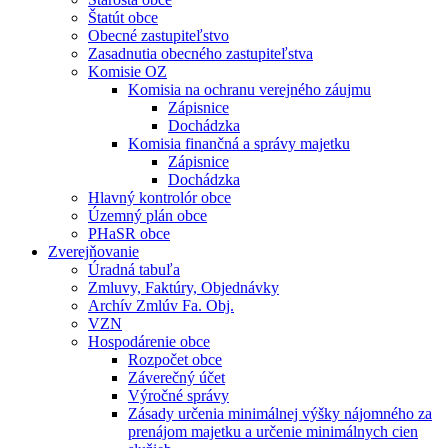
Štatút obce
Obecné zastupiteľstvo
Zasadnutia obecného zastupiteľstva
Komisie OZ
Komisia na ochranu verejného záujmu
Zápisnice
Dochádzka
Komisia finančná a správy majetku
Zápisnice
Dochádzka
Hlavný kontrolór obce
Územný plán obce
PHaSR obce
Zverejňovanie
Úradná tabuľa
Zmluvy, Faktúry, Objednávky
Archív Zmlúv Fa. Obj.
VZN
Hospodárenie obce
Rozpočet obce
Záverečný účet
Výročné správy
Zásady určenia minimálnej výšky nájomného za
prenájom majetku a určenie minimálnych cien