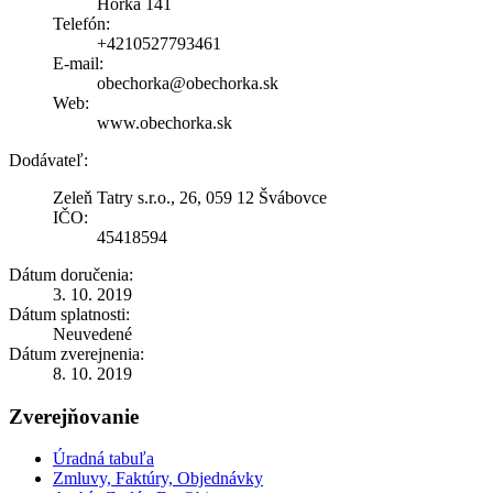
Hôrka 141
Telefón:
+4210527793461
E-mail:
obechorka@obechorka.sk
Web:
www.obechorka.sk
Dodávateľ:
Zeleň Tatry s.r.o., 26, 059 12 Švábovce
IČO:
45418594
Dátum doručenia:
3. 10. 2019
Dátum splatnosti:
Neuvedené
Dátum zverejnenia:
8. 10. 2019
Zverejňovanie
Úradná tabuľa
Zmluvy, Faktúry, Objednávky