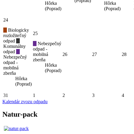
(Poprad)
Hôrka
Hôrka
(Poprad)
(Poprad)
24
Biologicky
25
rozložiteľný
odpad
Nebezpečný
Komunálny
odpad -
odpad
mobilná
26
27
28
Nebezpečný
zberňa
odpad -
Hôrka
mobilná
(Poprad)
zberňa
Hôrka
(Poprad)
31
1
2
3
4
Kalendár zvozu odpadu
Natur-pack