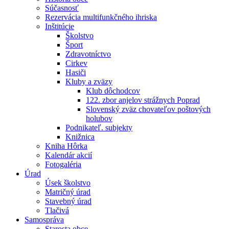
Súčasnosť
Rezervácia multifunkčného ihriska
Inštitúcie
Školstvo
Šport
Zdravotníctvo
Cirkev
Hasiči
Kluby a zväzy
Klub dôchodcov
122. zbor anjelov strážnych Poprad
Slovenský zväz chovateľov poštových
holubov
Podnikateľ. subjekty
Knižnica
Kniha Hôrka
Kalendár akcií
Fotogaléria
Úrad
Úsek školstvo
Matričný úrad
Stavebný úrad
Tlačivá
Samospráva
Starosta obce