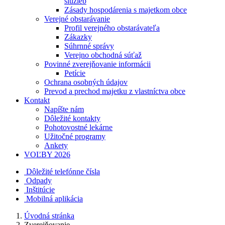
služieb
Zásady hospodárenia s majetkom obce
Verejné obstarávanie
Profil verejného obstarávateľa
Zákazky
Súhrnné správy
Verejno obchodná súťaž
Povinné zverejňovanie informácii
Petície
Ochrana osobných údajov
Prevod a prechod majetku z vlastníctva obce
Kontakt
Napíšte nám
Dôležité kontakty
Pohotovostné lekárne
Užitočné programy
Ankety
VOĽBY 2026
Dôležité telefónne čísla
Odpady
Inštitúcie
Mobilná aplikácia
Úvodná stránka
Zverejňovanie