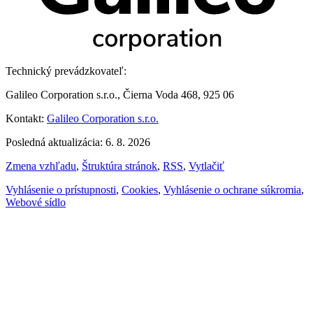
Technický prevádzkovateľ:
Galileo Corporation s.r.o., Čierna Voda 468, 925 06
Kontakt:
Galileo Corporation s.r.o.
Posledná aktualizácia: 6. 8. 2026
Zmena vzhľadu
,
Štruktúra stránok
,
RSS
,
Vytlačiť
Vyhlásenie o prístupnosti
,
Cookies
,
Vyhlásenie o ochrane súkromia
,
Webové sídlo