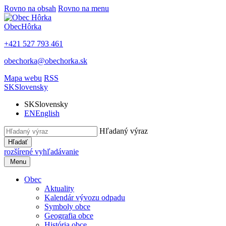
Rovno na obsah
Rovno na menu
Obec
Hôrka
+421 527 793 461
obechorka@obechorka.sk
Mapa webu
RSS
SK
Slovensky
SK
Slovensky
EN
English
Hľadaný výraz
Hľadať
rozšírené vyhľadávanie
Menu
Obec
Aktuality
Kalendár vývozu odpadu
Symboly obce
Geografia obce
História obce