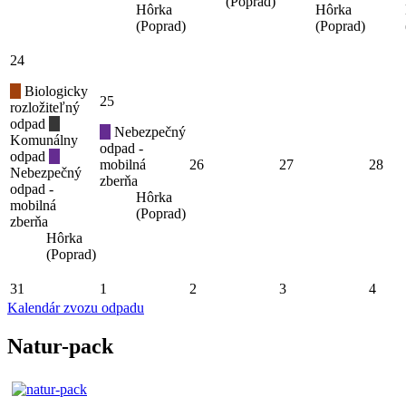
(Poprad)
Hôrka
Hôrka
(Poprad)
(Poprad)
24
Biologicky
25
rozložiteľný
odpad
Nebezpečný
Komunálny
odpad -
odpad
mobilná
26
27
28
Nebezpečný
zberňa
odpad -
Hôrka
mobilná
(Poprad)
zberňa
Hôrka
(Poprad)
31
1
2
3
4
Kalendár zvozu odpadu
Natur-pack