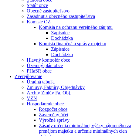
Štatút obce
Obecné zastupiteľstvo
Zasadnutia obecného zastupiteľstva
Komisie OZ
Komisia na ochranu verejného záujmu
Zápisnice
Dochádzka
Komisia finančná a správy majetku
Zápisnice
Dochádzka
Hlavný kontrolór obce
Územný plán obce
PHaSR obce
Zverejňovanie
Úradná tabuľa
Zmluvy, Faktúry, Objednávky
Archív Zmlúv Fa. Obj.
VZN
Hospodárenie obce
Rozpočet obce
Záverečný účet
Výročné správy
Zásady určenia minimálnej výšky nájomného za
prenájom majetku a určenie minimálnych cien