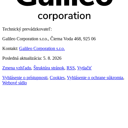
Technický prevádzkovateľ:
Galileo Corporation s.r.o., Čierna Voda 468, 925 06
Kontakt:
Galileo Corporation s.r.o.
Posledná aktualizácia: 5. 8. 2026
Zmena vzhľadu
,
Štruktúra stránok
,
RSS
,
Vytlačiť
Vyhlásenie o prístupnosti
,
Cookies
,
Vyhlásenie o ochrane súkromia
,
Webové sídlo