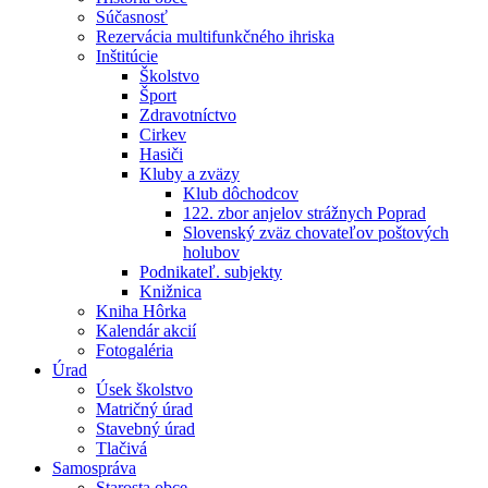
Súčasnosť
Rezervácia multifunkčného ihriska
Inštitúcie
Školstvo
Šport
Zdravotníctvo
Cirkev
Hasiči
Kluby a zväzy
Klub dôchodcov
122. zbor anjelov strážnych Poprad
Slovenský zväz chovateľov poštových
holubov
Podnikateľ. subjekty
Knižnica
Kniha Hôrka
Kalendár akcií
Fotogaléria
Úrad
Úsek školstvo
Matričný úrad
Stavebný úrad
Tlačivá
Samospráva
Starosta obce