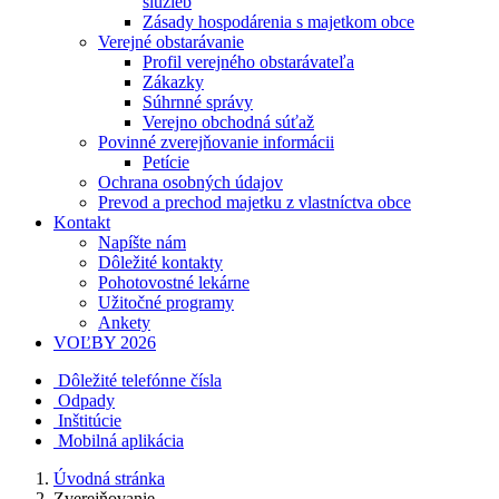
služieb
Zásady hospodárenia s majetkom obce
Verejné obstarávanie
Profil verejného obstarávateľa
Zákazky
Súhrnné správy
Verejno obchodná súťaž
Povinné zverejňovanie informácii
Petície
Ochrana osobných údajov
Prevod a prechod majetku z vlastníctva obce
Kontakt
Napíšte nám
Dôležité kontakty
Pohotovostné lekárne
Užitočné programy
Ankety
VOĽBY 2026
Dôležité telefónne čísla
Odpady
Inštitúcie
Mobilná aplikácia
Úvodná stránka
Zverejňovanie