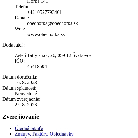
Hôrka 141
Telefón:
+4210527793461
E-mail:
obechorka@obechorka.sk
Web:
www.obechorka.sk
Dodávateľ:
Zeleň Tatry s.r.o., 26, 059 12 Švábovce
IČO:
45418594
Dátum doručenia:
16. 8. 2023
Dátum splatnosti:
Neuvedené
Dátum zverejnenia:
22. 8. 2023
Zverejňovanie
Úradná tabuľa
Zmluvy, Faktúry, Objednávky