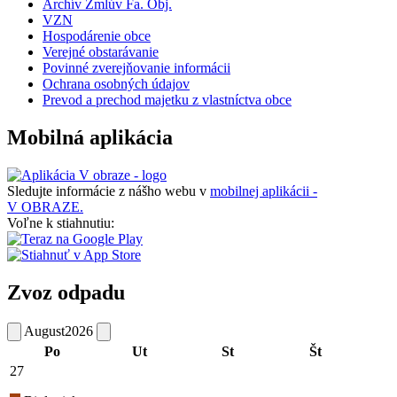
Archív Zmlúv Fa. Obj.
VZN
Hospodárenie obce
Verejné obstarávanie
Povinné zverejňovanie informácii
Ochrana osobných údajov
Prevod a prechod majetku z vlastníctva obce
Mobilná aplikácia
Sledujte informácie z nášho webu v
mobilnej aplikácii -
V OBRAZE.
Voľne k stiahnutiu:
Zvoz odpadu
August
2026
Po
Ut
St
Št
27