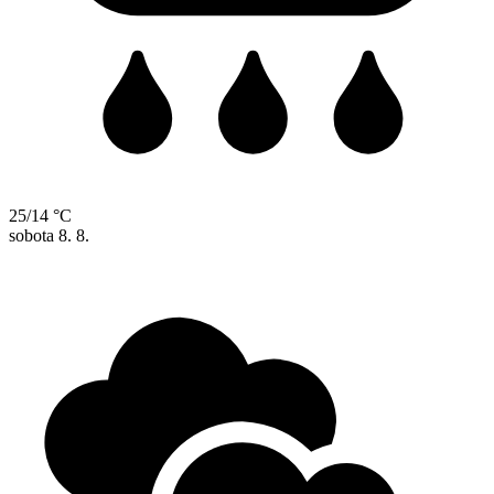
25/14 °C
sobota
8. 8.