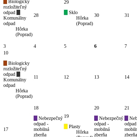
Biologicky
29
rozložiteľný
odpad
Sklo
28
30
31
Komunálny
Hôrka
odpad
(Poprad)
Hôrka
(Poprad)
3
4
5
6
7
10
Biologicky
rozložiteľný
odpad
11
12
13
14
Komunálny
odpad
Hôrka
(Poprad)
18
20
21
19
Nebezpečný
Nebezpečný
Neb
odpad -
odpad -
odpad
Plasty
17
mobilná
mobilná
mobil
Hôrka
zberňa
zberňa
zberň