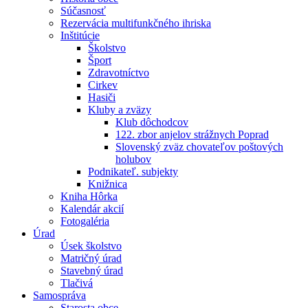
Súčasnosť
Rezervácia multifunkčného ihriska
Inštitúcie
Školstvo
Šport
Zdravotníctvo
Cirkev
Hasiči
Kluby a zväzy
Klub dôchodcov
122. zbor anjelov strážnych Poprad
Slovenský zväz chovateľov poštových
holubov
Podnikateľ. subjekty
Knižnica
Kniha Hôrka
Kalendár akcií
Fotogaléria
Úrad
Úsek školstvo
Matričný úrad
Stavebný úrad
Tlačivá
Samospráva
Starosta obce