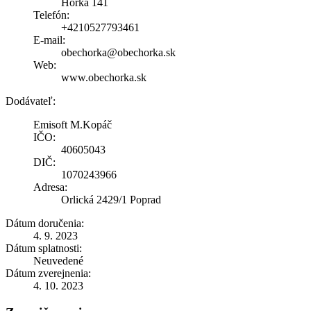
Hôrka 141
Telefón:
+4210527793461
E-mail:
obechorka@obechorka.sk
Web:
www.obechorka.sk
Dodávateľ:
Emisoft M.Kopáč
IČO:
40605043
DIČ:
1070243966
Adresa:
Orlická 2429/1 Poprad
Dátum doručenia:
4. 9. 2023
Dátum splatnosti:
Neuvedené
Dátum zverejnenia:
4. 10. 2023