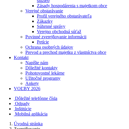
služieb
Zásady hospodárenia s majetkom obce
Verejné obstarávanie
Profil verejného obstarávateľa
Zákazky
Súhrnné správy
Verejno obchodná súťaž
Povinné zverejňovanie informácii
Petície
Ochrana osobných údajov
Prevod a prechod majetku z vlastníctva obce
Kontakt
Napíšte nám
Dôležité kontakty
Pohotovostné lekárne
Užitočné programy
Ankety
VOĽBY 2026
Dôležité telefónne čísla
Odpady
Inštitúcie
Mobilná aplikácia
Úvodná stránka
Zverejňovanie