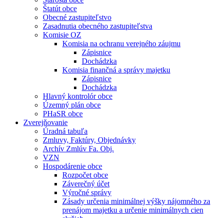
Štatút obce
Obecné zastupiteľstvo
Zasadnutia obecného zastupiteľstva
Komisie OZ
Komisia na ochranu verejného záujmu
Zápisnice
Dochádzka
Komisia finančná a správy majetku
Zápisnice
Dochádzka
Hlavný kontrolór obce
Územný plán obce
PHaSR obce
Zverejňovanie
Úradná tabuľa
Zmluvy, Faktúry, Objednávky
Archív Zmlúv Fa. Obj.
VZN
Hospodárenie obce
Rozpočet obce
Záverečný účet
Výročné správy
Zásady určenia minimálnej výšky nájomného za
prenájom majetku a určenie minimálnych cien