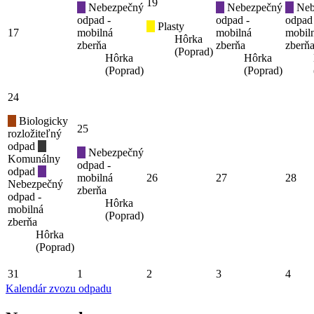
19
Nebezpečný
Nebezpečný
Neb
odpad -
odpad -
odpad
Plasty
17
mobilná
mobilná
mobil
Hôrka
zberňa
zberňa
zberň
(Poprad)
Hôrka
Hôrka
(Poprad)
(Poprad)
24
Biologicky
25
rozložiteľný
odpad
Nebezpečný
Komunálny
odpad -
odpad
mobilná
26
27
28
Nebezpečný
zberňa
odpad -
Hôrka
mobilná
(Poprad)
zberňa
Hôrka
(Poprad)
31
1
2
3
4
Kalendár zvozu odpadu