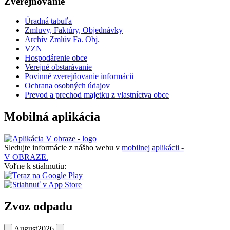
Zverejňovanie
Úradná tabuľa
Zmluvy, Faktúry, Objednávky
Archív Zmlúv Fa. Obj.
VZN
Hospodárenie obce
Verejné obstarávanie
Povinné zverejňovanie informácii
Ochrana osobných údajov
Prevod a prechod majetku z vlastníctva obce
Mobilná aplikácia
Sledujte informácie z nášho webu v
mobilnej aplikácii -
V OBRAZE.
Voľne k stiahnutiu:
Zvoz odpadu
August
2026