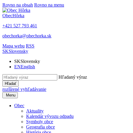
Rovno na obsah
Rovno na menu
Obec
Hôrka
+421 527 793 461
obechorka@obechorka.sk
Mapa webu
RSS
SK
Slovensky
SK
Slovensky
EN
English
Hľadaný výraz
Hľadať
rozšírené vyhľadávanie
Menu
Obec
Aktuality
Kalendár vývozu odpadu
Symboly obce
Geografia obce
História obce