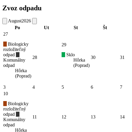
Zvoz odpadu
August
2026
Po
Ut
St
Št
27
Biologicky
29
rozložiteľný
odpad
Sklo
28
30
31
Komunálny
Hôrka
odpad
(Poprad)
Hôrka
(Poprad)
3
4
5
6
7
10
Biologicky
rozložiteľný
odpad
11
12
13
14
Komunálny
odpad
Hôrka