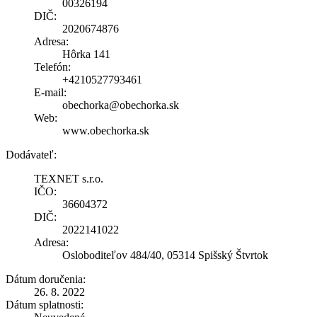
00326194
DIČ:
2020674876
Adresa:
Hôrka 141
Telefón:
+4210527793461
E-mail:
obechorka@obechorka.sk
Web:
www.obechorka.sk
Dodávateľ:
TEXNET s.r.o.
IČO:
36604372
DIČ:
2022141022
Adresa:
Osloboditeľov 484/40, 05314 Spišský Štvrtok
Dátum doručenia:
26. 8. 2022
Dátum splatnosti: