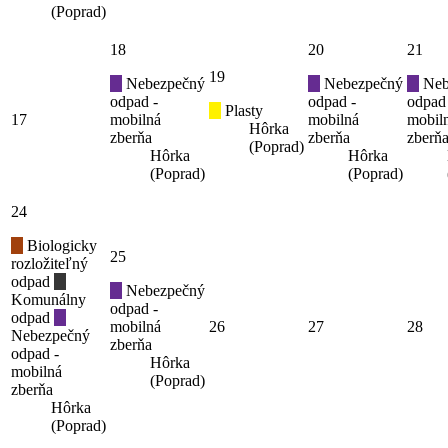
(Poprad)
18
20
21
19
Nebezpečný
Nebezpečný
Neb
odpad -
odpad -
odpad
Plasty
17
mobilná
mobilná
mobil
Hôrka
zberňa
zberňa
zberň
(Poprad)
Hôrka
Hôrka
(Poprad)
(Poprad)
24
Biologicky
25
rozložiteľný
odpad
Nebezpečný
Komunálny
odpad -
odpad
mobilná
26
27
28
Nebezpečný
zberňa
odpad -
Hôrka
mobilná
(Poprad)
zberňa
Hôrka
(Poprad)