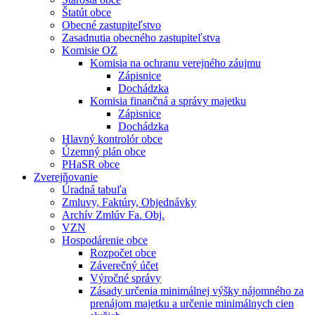
Štatút obce
Obecné zastupiteľstvo
Zasadnutia obecného zastupiteľstva
Komisie OZ
Komisia na ochranu verejného záujmu
Zápisnice
Dochádzka
Komisia finančná a správy majetku
Zápisnice
Dochádzka
Hlavný kontrolór obce
Územný plán obce
PHaSR obce
Zverejňovanie
Úradná tabuľa
Zmluvy, Faktúry, Objednávky
Archív Zmlúv Fa. Obj.
VZN
Hospodárenie obce
Rozpočet obce
Záverečný účet
Výročné správy
Zásady určenia minimálnej výšky nájomného za
prenájom majetku a určenie minimálnych cien