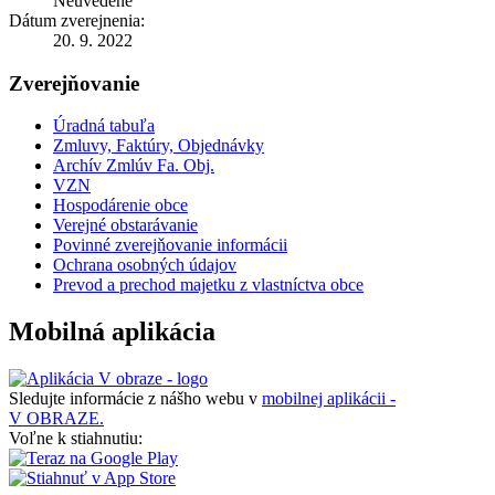
Neuvedené
Dátum zverejnenia:
20. 9. 2022
Zverejňovanie
Úradná tabuľa
Zmluvy, Faktúry, Objednávky
Archív Zmlúv Fa. Obj.
VZN
Hospodárenie obce
Verejné obstarávanie
Povinné zverejňovanie informácii
Ochrana osobných údajov
Prevod a prechod majetku z vlastníctva obce
Mobilná aplikácia
Sledujte informácie z nášho webu v
mobilnej aplikácii -
V OBRAZE.
Voľne k stiahnutiu: