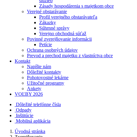
služieb
Zásady hospodárenia s majetkom obce
Verejné obstarávanie
Profil verejného obstarávateľa
Zákazky
Súhrnné správy
Verejno obchodná súťaž
Povinné zverejňovanie informácii
Petície
Ochrana osobných údajov
Prevod a prechod majetku z vlastníctva obce
Kontakt
Napíšte nám
Dôležité kontakty
Pohotovostné lekárne
Užitočné programy
Ankety
VOĽBY 2026
Dôležité telefónne čísla
Odpady
Inštitúcie
Mobilná aplikácia
Úvodná stránka
Zverejňovanie