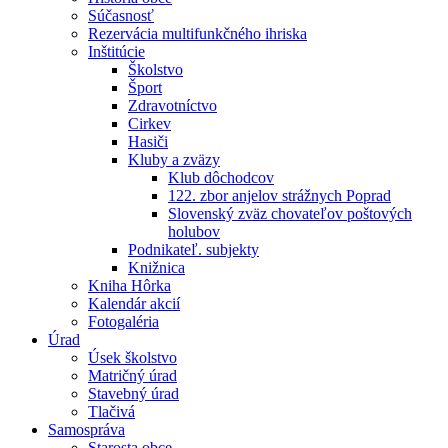
Súčasnosť
Rezervácia multifunkčného ihriska
Inštitúcie
Školstvo
Šport
Zdravotníctvo
Cirkev
Hasiči
Kluby a zväzy
Klub dôchodcov
122. zbor anjelov strážnych Poprad
Slovenský zväz chovateľov poštových
holubov
Podnikateľ. subjekty
Knižnica
Kniha Hôrka
Kalendár akcií
Fotogaléria
Úrad
Úsek školstvo
Matričný úrad
Stavebný úrad
Tlačivá
Samospráva
Starosta obce