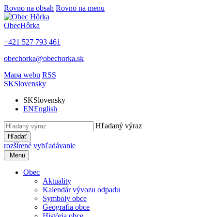
Rovno na obsah
Rovno na menu
Obec
Hôrka
+421 527 793 461
obechorka@obechorka.sk
Mapa webu
RSS
SK
Slovensky
SK
Slovensky
EN
English
Hľadaný výraz
Hľadať
rozšírené vyhľadávanie
Menu
Obec
Aktuality
Kalendár vývozu odpadu
Symboly obce
Geografia obce
História obce