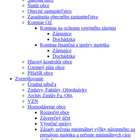
Štatút obce
Obecné zastupiteľstvo
Zasadnutia obecného zastupiteľstva
Komisie OZ
Komisia na ochranu verejného záujmu
Zápisnice
Dochádzka
Komisia finančná a správy majetku
Zápisnice
Dochádzka
Hlavný kontrolór obce
Územný plán obce
PHaSR obce
Zverejňovanie
Úradná tabuľa
Zmluvy, Faktúry, Objednávky
Archív Zmlúv Fa. Obj.
VZN
Hospodárenie obce
Rozpočet obce
Záverečný účet
Výročné správy
Zásady určenia minimálnej výšky nájomného za
prenájom majetku a určenie minimálnych cien