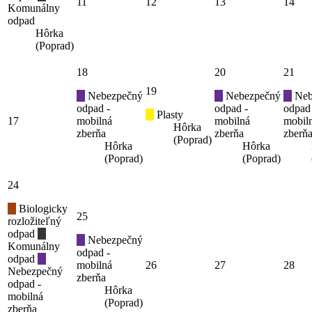
11
12
13
14
Komunálny
odpad
Hôrka
(Poprad)
18
20
21
19
Nebezpečný
Nebezpečný
Neb
odpad -
odpad -
odpad
Plasty
17
mobilná
mobilná
mobil
Hôrka
zberňa
zberňa
zberň
(Poprad)
Hôrka
Hôrka
(Poprad)
(Poprad)
24
Biologicky
25
rozložiteľný
odpad
Nebezpečný
Komunálny
odpad -
odpad
mobilná
26
27
28
Nebezpečný
zberňa
odpad -
Hôrka
mobilná
(Poprad)
zberňa