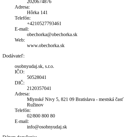
2020674876
Adresa:
Hôrka 141
Telefón:
+4210527793461
E-mail:
obechorka@obechorka.sk
Web:
www.obechorka.sk
Dodávateľ:
osobnyudaj.sk, s.r.o.
IČO:
50528041
DIČ:
2120357041
Adresa:
Mlynské Nivy 5, 821 09 Bratislava - mestská časť
Ružinov
Telefón:
02/800 800 80
E-mail:
info@osobnyudaj.sk