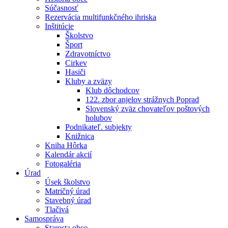
Súčasnosť
Rezervácia multifunkčného ihriska
Inštitúcie
Školstvo
Šport
Zdravotníctvo
Cirkev
Hasiči
Kluby a zväzy
Klub dôchodcov
122. zbor anjelov strážnych Poprad
Slovenský zväz chovateľov poštových
holubov
Podnikateľ. subjekty
Knižnica
Kniha Hôrka
Kalendár akcií
Fotogaléria
Úrad
Úsek školstvo
Matričný úrad
Stavebný úrad
Tlačivá
Samospráva
Starosta obce