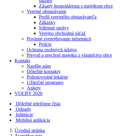
služieb
Zásady hospodárenia s majetkom obce
Verejné obstarávanie
Profil verejného obstarávateľa
Zákazky
Súhrnné správy
Verejno obchodná súťaž
Povinné zverejňovanie informácii
Petície
Ochrana osobných údajov
Prevod a prechod majetku z vlastníctva obce
Kontakt
Napíšte nám
Dôležité kontakty
Pohotovostné lekárne
Užitočné programy
Ankety
VOĽBY 2026
Dôležité telefónne čísla
Odpady
Inštitúcie
Mobilná aplikácia
Úvodná stránka
Zverejňovanie