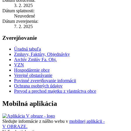
Dátum doručenia:
3. 2. 2025
Dátum splatnosti:
Neuvedené
Dátum zverejnenia:
7. 2. 2025
Zverejňovanie
Úradná tabuľa
Zmluvy, Faktúry, Objednávky
Archív Zmlúv Fa. Obj.
VZN
Hospodárenie obce
Verejné obstarávanie
Povinné zverejňovanie informácii
Ochrana osobných údajov
Prevod a prechod majetku z vlastníctva obce
Mobilná aplikácia
Sledujte informácie z nášho webu v
mobilnej aplikácii -
V OBRAZE.