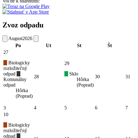
Voľne k stiahnutiu:
Zvoz odpadu
August
2026
Po
Ut
St
Št
27
Biologicky
29
rozložiteľný
odpad
Sklo
28
30
31
Komunálny
Hôrka
odpad
(Poprad)
Hôrka
(Poprad)
3
4
5
6
7
10
Biologicky
rozložiteľný
odpad