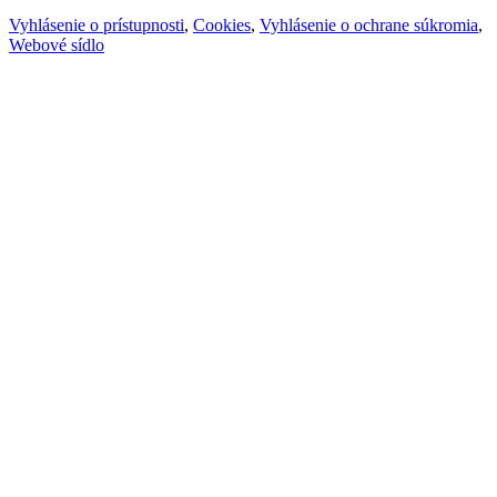
Vyhlásenie o prístupnosti
,
Cookies
,
Vyhlásenie o ochrane súkromia
,
Webové sídlo