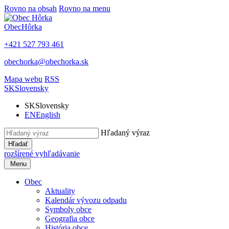
Rovno na obsah
Rovno na menu
Obec
Hôrka
+421 527 793 461
obechorka@obechorka.sk
Mapa webu
RSS
SK
Slovensky
SK
Slovensky
EN
English
Hľadaný výraz
Hľadať
rozšírené vyhľadávanie
Menu
Obec
Aktuality
Kalendár vývozu odpadu
Symboly obce
Geografia obce
História obce