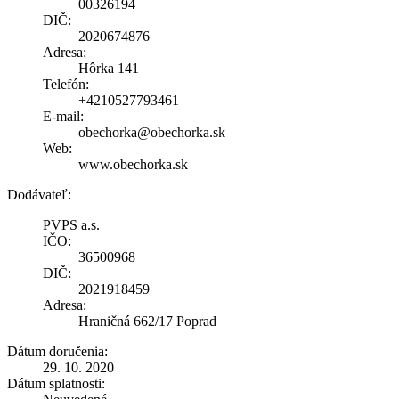
00326194
DIČ:
2020674876
Adresa:
Hôrka 141
Telefón:
+4210527793461
E-mail:
obechorka@obechorka.sk
Web:
www.obechorka.sk
Dodávateľ:
PVPS a.s.
IČO:
36500968
DIČ:
2021918459
Adresa:
Hraničná 662/17 Poprad
Dátum doručenia:
29. 10. 2020
Dátum splatnosti: