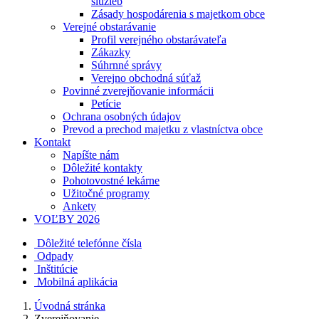
služieb
Zásady hospodárenia s majetkom obce
Verejné obstarávanie
Profil verejného obstarávateľa
Zákazky
Súhrnné správy
Verejno obchodná súťaž
Povinné zverejňovanie informácii
Petície
Ochrana osobných údajov
Prevod a prechod majetku z vlastníctva obce
Kontakt
Napíšte nám
Dôležité kontakty
Pohotovostné lekárne
Užitočné programy
Ankety
VOĽBY 2026
Dôležité telefónne čísla
Odpady
Inštitúcie
Mobilná aplikácia
Úvodná stránka
Zverejňovanie