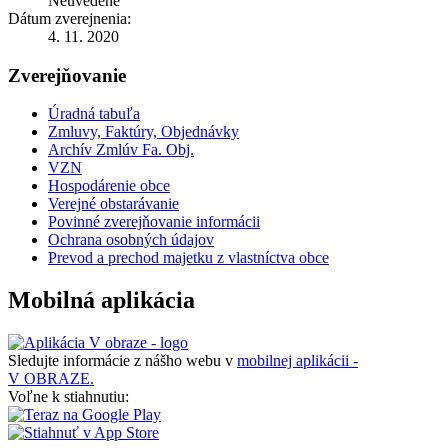
Neuvedené
Dátum zverejnenia:
4. 11. 2020
Zverejňovanie
Úradná tabuľa
Zmluvy, Faktúry, Objednávky
Archív Zmlúv Fa. Obj.
VZN
Hospodárenie obce
Verejné obstarávanie
Povinné zverejňovanie informácii
Ochrana osobných údajov
Prevod a prechod majetku z vlastníctva obce
Mobilná aplikácia
Sledujte informácie z nášho webu v
mobilnej aplikácii -
V OBRAZE.
Voľne k stiahnutiu: