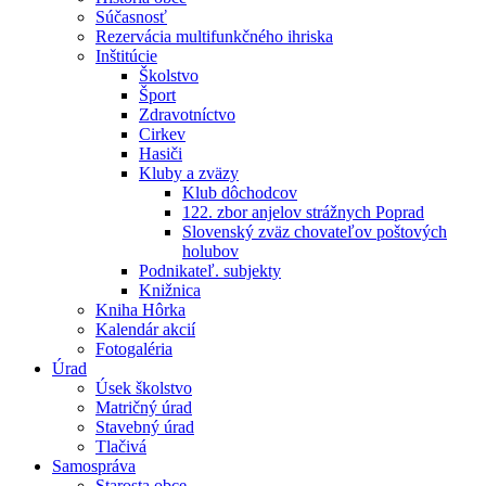
Súčasnosť
Rezervácia multifunkčného ihriska
Inštitúcie
Školstvo
Šport
Zdravotníctvo
Cirkev
Hasiči
Kluby a zväzy
Klub dôchodcov
122. zbor anjelov strážnych Poprad
Slovenský zväz chovateľov poštových
holubov
Podnikateľ. subjekty
Knižnica
Kniha Hôrka
Kalendár akcií
Fotogaléria
Úrad
Úsek školstvo
Matričný úrad
Stavebný úrad
Tlačivá
Samospráva
Starosta obce