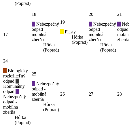
(Poprad)
18
20
21
19
Nebezpečný
Nebezpečný
Neb
odpad -
odpad -
odpad
Plasty
17
mobilná
mobilná
mobil
Hôrka
zberňa
zberňa
zberň
(Poprad)
Hôrka
Hôrka
(Poprad)
(Poprad)
24
Biologicky
25
rozložiteľný
odpad
Nebezpečný
Komunálny
odpad -
odpad
mobilná
26
27
28
Nebezpečný
zberňa
odpad -
Hôrka
mobilná
(Poprad)
zberňa
Hôrka
(Poprad)