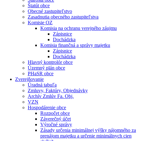
Štatút obce
Obecné zastupiteľstvo
Zasadnutia obecného zastupiteľstva
Komisie OZ
Komisia na ochranu verejného záujmu
Zápisnice
Dochádzka
Komisia finančná a správy majetku
Zápisnice
Dochádzka
Hlavný kontrolór obce
Územný plán obce
PHaSR obce
Zverejňovanie
Úradná tabuľa
Zmluvy, Faktúry, Objednávky
Archív Zmlúv Fa. Obj.
VZN
Hospodárenie obce
Rozpočet obce
Záverečný účet
Výročné správy
Zásady určenia minimálnej výšky nájomného za
prenájom majetku a určenie minimálnych cien