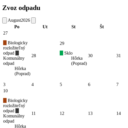
Zvoz odpadu
August
2026
Po
Ut
St
Št
27
Biologicky
29
rozložiteľný
odpad
Sklo
28
30
31
Komunálny
Hôrka
odpad
(Poprad)
Hôrka
(Poprad)
3
4
5
6
7
10
Biologicky
rozložiteľný
odpad
11
12
13
14
Komunálny
odpad
Hôrka