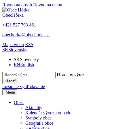
Rovno na obsah
Rovno na menu
Obec
Hôrka
+421 527 793 461
obechorka@obechorka.sk
Mapa webu
RSS
SK
Slovensky
SK
Slovensky
EN
English
Hľadaný výraz
Hľadať
rozšírené vyhľadávanie
Menu
Obec
Aktuality
Kalendár vývozu odpadu
Symboly obce
Geografia obce
História obce