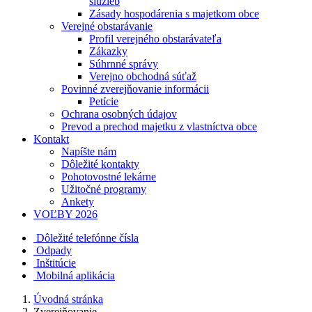
služieb
Zásady hospodárenia s majetkom obce
Verejné obstarávanie
Profil verejného obstarávateľa
Zákazky
Súhrnné správy
Verejno obchodná súťaž
Povinné zverejňovanie informácii
Petície
Ochrana osobných údajov
Prevod a prechod majetku z vlastníctva obce
Kontakt
Napíšte nám
Dôležité kontakty
Pohotovostné lekárne
Užitočné programy
Ankety
VOĽBY 2026
Dôležité telefónne čísla
Odpady
Inštitúcie
Mobilná aplikácia
Úvodná stránka
Zverejňovanie