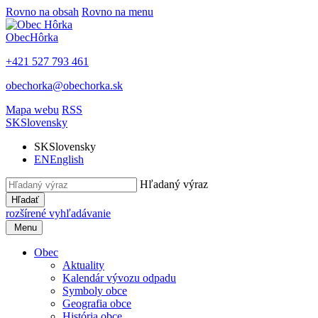
Rovno na obsah
Rovno na menu
Obec
Hôrka
+421 527 793 461
obechorka@obechorka.sk
Mapa webu
RSS
SK
Slovensky
SK
Slovensky
EN
English
Hľadaný výraz
Hľadať
rozšírené vyhľadávanie
Menu
Obec
Aktuality
Kalendár vývozu odpadu
Symboly obce
Geografia obce
História obce