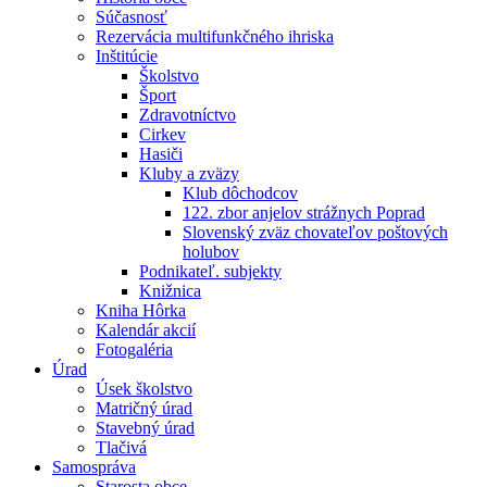
Súčasnosť
Rezervácia multifunkčného ihriska
Inštitúcie
Školstvo
Šport
Zdravotníctvo
Cirkev
Hasiči
Kluby a zväzy
Klub dôchodcov
122. zbor anjelov strážnych Poprad
Slovenský zväz chovateľov poštových
holubov
Podnikateľ. subjekty
Knižnica
Kniha Hôrka
Kalendár akcií
Fotogaléria
Úrad
Úsek školstvo
Matričný úrad
Stavebný úrad
Tlačivá
Samospráva
Starosta obce