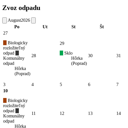
Zvoz odpadu
August
2026
Po
Ut
St
Št
27
Biologicky
29
rozložiteľný
odpad
Sklo
28
30
31
Komunálny
Hôrka
odpad
(Poprad)
Hôrka
(Poprad)
3
4
5
6
7
10
Biologicky
rozložiteľný
odpad
11
12
13
14
Komunálny
odpad
Hôrka