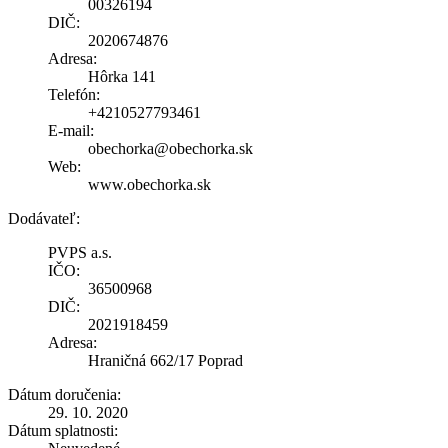
00326194
DIČ:
2020674876
Adresa:
Hôrka 141
Telefón:
+4210527793461
E-mail:
obechorka@obechorka.sk
Web:
www.obechorka.sk
Dodávateľ:
PVPS a.s.
IČO:
36500968
DIČ:
2021918459
Adresa:
Hraničná 662/17 Poprad
Dátum doručenia:
29. 10. 2020
Dátum splatnosti: