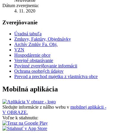
Neuvedené
Dátum zverejnenia:
4. 11. 2020
Zverejňovanie
Úradná tabuľa
Zmluvy, Faktúry, Objednávky
Archív Zmlúv Fa. Obj.
VZN
Hospodárenie obce
Verejné obstarávanie
Povinné zverejňovanie informácii
Ochrana osobných údajov
Prevod a prechod majetku z vlastníctva obce
Mobilná aplikácia
Sledujte informácie z nášho webu v
mobilnej aplikácii -
V OBRAZE.
Voľne k stiahnutiu: