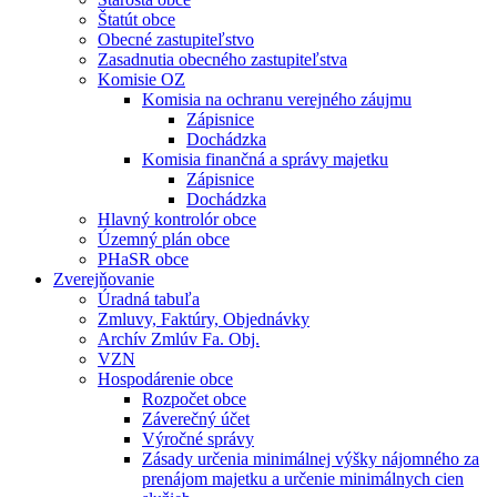
Štatút obce
Obecné zastupiteľstvo
Zasadnutia obecného zastupiteľstva
Komisie OZ
Komisia na ochranu verejného záujmu
Zápisnice
Dochádzka
Komisia finančná a správy majetku
Zápisnice
Dochádzka
Hlavný kontrolór obce
Územný plán obce
PHaSR obce
Zverejňovanie
Úradná tabuľa
Zmluvy, Faktúry, Objednávky
Archív Zmlúv Fa. Obj.
VZN
Hospodárenie obce
Rozpočet obce
Záverečný účet
Výročné správy
Zásady určenia minimálnej výšky nájomného za
prenájom majetku a určenie minimálnych cien