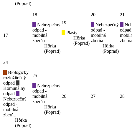
(Poprad)
18
20
21
19
Nebezpečný
Nebezpečný
Neb
odpad -
odpad -
odpad
Plasty
17
mobilná
mobilná
mobil
Hôrka
zberňa
zberňa
zberň
(Poprad)
Hôrka
Hôrka
(Poprad)
(Poprad)
24
Biologicky
25
rozložiteľný
odpad
Nebezpečný
Komunálny
odpad -
odpad
mobilná
26
27
28
Nebezpečný
zberňa
odpad -
Hôrka
mobilná
(Poprad)
zberňa
Hôrka
(Poprad)