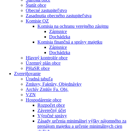
Štatút obce
Obecné zastupiteľstvo
Zasadnutia obecného zastupiteľstva
Komisie OZ
Komisia na ochranu verejného záujmu
Zápisnice
Dochádzka
Komisia finančná a správy majetku
Zápisnice
Dochádzka
Hlavný kontrolór obce
Územný plán obce
PHaSR obce
Zverejňovanie
Úradná tabuľa
Zmluvy, Faktúry, Objednávky
Archív Zmlúv Fa. Obj.
VZN
Hospodárenie obce
Rozpočet obce
Záverečný účet
Výročné správy
Zásady určenia minimálnej výšky nájomného za
prenájom majetku a určenie minimálnych cien