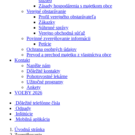
služieb
Zásady hospodárenia s majetkom obce
Verejné obstarávanie
Profil verejného obstarávateľa
Zákazky
Súhrnné správy
Verejno obchodná súťaž
Povinné zverejňovanie informácii
Petície
Ochrana osobných údajov
Prevod a prechod majetku z vlastníctva obce
Kontakt
Napíšte nám
Dôležité kontakty
Pohotovostné lekárne
Užitočné programy
Ankety
VOĽBY 2026
Dôležité telefónne čísla
Odpady
Inštitúcie
Mobilná aplikácia
Úvodná stránka
Zverejňovanie