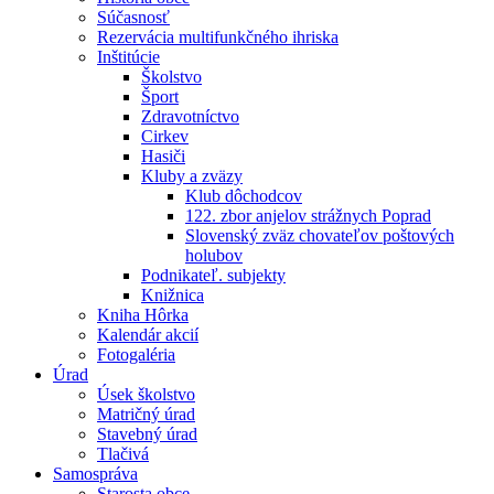
Súčasnosť
Rezervácia multifunkčného ihriska
Inštitúcie
Školstvo
Šport
Zdravotníctvo
Cirkev
Hasiči
Kluby a zväzy
Klub dôchodcov
122. zbor anjelov strážnych Poprad
Slovenský zväz chovateľov poštových
holubov
Podnikateľ. subjekty
Knižnica
Kniha Hôrka
Kalendár akcií
Fotogaléria
Úrad
Úsek školstvo
Matričný úrad
Stavebný úrad
Tlačivá
Samospráva
Starosta obce