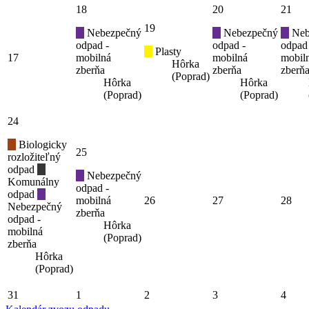
18
20
21
19
Nebezpečný
Nebezpečný
Neb
odpad -
odpad -
odpad
Plasty
17
mobilná
mobilná
mobil
Hôrka
zberňa
zberňa
zberň
(Poprad)
Hôrka
Hôrka
(Poprad)
(Poprad)
24
Biologicky
25
rozložiteľný
odpad
Nebezpečný
Komunálny
odpad -
odpad
mobilná
26
27
28
Nebezpečný
zberňa
odpad -
Hôrka
mobilná
(Poprad)
zberňa
Hôrka
(Poprad)
31
1
2
3
4