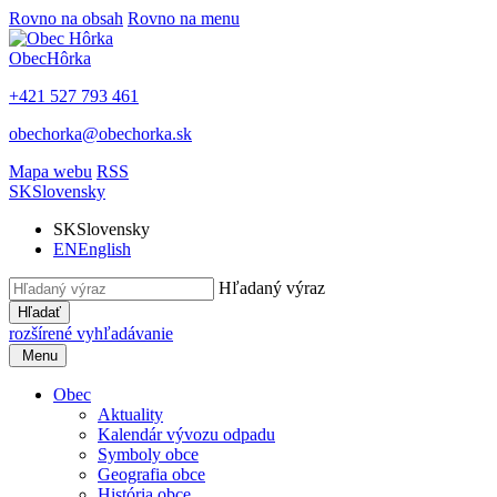
Rovno na obsah
Rovno na menu
Obec
Hôrka
+421 527 793 461
obechorka@obechorka.sk
Mapa webu
RSS
SK
Slovensky
SK
Slovensky
EN
English
Hľadaný výraz
Hľadať
rozšírené vyhľadávanie
Menu
Obec
Aktuality
Kalendár vývozu odpadu
Symboly obce
Geografia obce
História obce