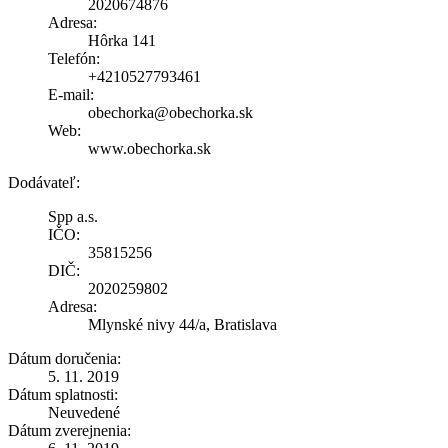
2020674876
Adresa:
Hôrka 141
Telefón:
+4210527793461
E-mail:
obechorka@obechorka.sk
Web:
www.obechorka.sk
Dodávateľ:
Spp a.s.
IČO:
35815256
DIČ:
2020259802
Adresa:
Mlynské nivy 44/a, Bratislava
Dátum doručenia:
5. 11. 2019
Dátum splatnosti:
Neuvedené
Dátum zverejnenia: