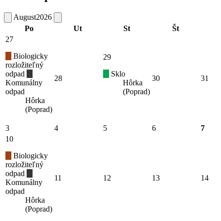
August
2026
Po
Ut
St
Št
27
Biologicky
29
rozložiteľný
odpad
Sklo
28
30
31
Komunálny
Hôrka
odpad
(Poprad)
Hôrka
(Poprad)
3
4
5
6
7
10
Biologicky
rozložiteľný
odpad
11
12
13
14
Komunálny
odpad
Hôrka
(Poprad)