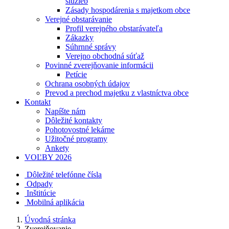
služieb
Zásady hospodárenia s majetkom obce
Verejné obstarávanie
Profil verejného obstarávateľa
Zákazky
Súhrnné správy
Verejno obchodná súťaž
Povinné zverejňovanie informácii
Petície
Ochrana osobných údajov
Prevod a prechod majetku z vlastníctva obce
Kontakt
Napíšte nám
Dôležité kontakty
Pohotovostné lekárne
Užitočné programy
Ankety
VOĽBY 2026
Dôležité telefónne čísla
Odpady
Inštitúcie
Mobilná aplikácia
Úvodná stránka
Zverejňovanie