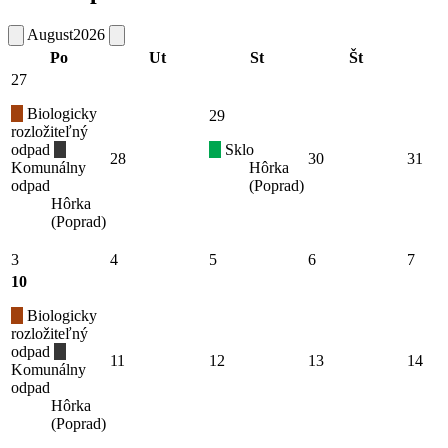
August
2026
Po
Ut
St
Št
27
Biologicky
29
rozložiteľný
odpad
Sklo
28
30
31
Komunálny
Hôrka
odpad
(Poprad)
Hôrka
(Poprad)
3
4
5
6
7
10
Biologicky
rozložiteľný
odpad
11
12
13
14
Komunálny
odpad
Hôrka
(Poprad)