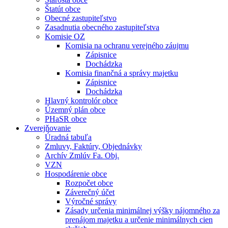
Štatút obce
Obecné zastupiteľstvo
Zasadnutia obecného zastupiteľstva
Komisie OZ
Komisia na ochranu verejného záujmu
Zápisnice
Dochádzka
Komisia finančná a správy majetku
Zápisnice
Dochádzka
Hlavný kontrolór obce
Územný plán obce
PHaSR obce
Zverejňovanie
Úradná tabuľa
Zmluvy, Faktúry, Objednávky
Archív Zmlúv Fa. Obj.
VZN
Hospodárenie obce
Rozpočet obce
Záverečný účet
Výročné správy
Zásady určenia minimálnej výšky nájomného za
prenájom majetku a určenie minimálnych cien