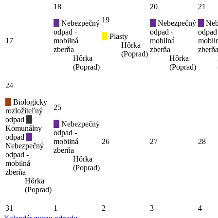
18
20
21
19
Nebezpečný
Nebezpečný
Neb
odpad -
odpad -
odpad
Plasty
17
mobilná
mobilná
mobil
Hôrka
zberňa
zberňa
zberň
(Poprad)
Hôrka
Hôrka
(Poprad)
(Poprad)
24
Biologicky
25
rozložiteľný
odpad
Nebezpečný
Komunálny
odpad -
odpad
mobilná
26
27
28
Nebezpečný
zberňa
odpad -
Hôrka
mobilná
(Poprad)
zberňa
Hôrka
(Poprad)
31
1
2
3
4