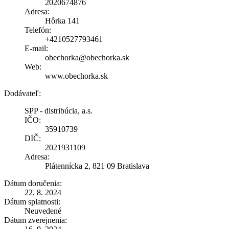
2020674876
Adresa:
Hôrka 141
Telefón:
+4210527793461
E-mail:
obechorka@obechorka.sk
Web:
www.obechorka.sk
Dodávateľ:
SPP - distribúcia, a.s.
IČO:
35910739
DIČ:
2021931109
Adresa:
Plátennícka 2, 821 09 Bratislava
Dátum doručenia:
22. 8. 2024
Dátum splatnosti:
Neuvedené
Dátum zverejnenia: