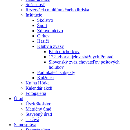
Súčasnosť
Rezervácia multifunkčného ihriska
Inštitúcie
Školstvo
Šport
Zdravotníctvo
Cirkev
Hasiči
Kluby a zväzy
Klub dôchodcov
122. zbor anjelov strážnych Poprad
Slovenský zväz chovateľov poštových
holubov
Podnikateľ. subjekty
Knižnica
Kniha Hôrka
Kalendár akcií
Fotogaléria
Úrad
Úsek školstvo
Matričný úrad
Stavebný úrad
Tlačivá
Samospráva
Starosta obce