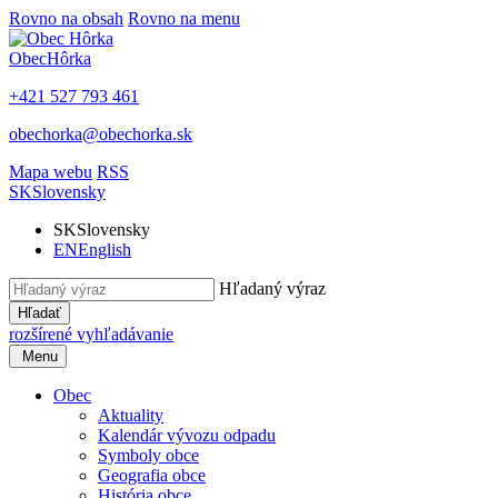
Rovno na obsah
Rovno na menu
Obec
Hôrka
+421 527 793 461
obechorka@obechorka.sk
Mapa webu
RSS
SK
Slovensky
SK
Slovensky
EN
English
Hľadaný výraz
Hľadať
rozšírené vyhľadávanie
Menu
Obec
Aktuality
Kalendár vývozu odpadu
Symboly obce
Geografia obce
História obce