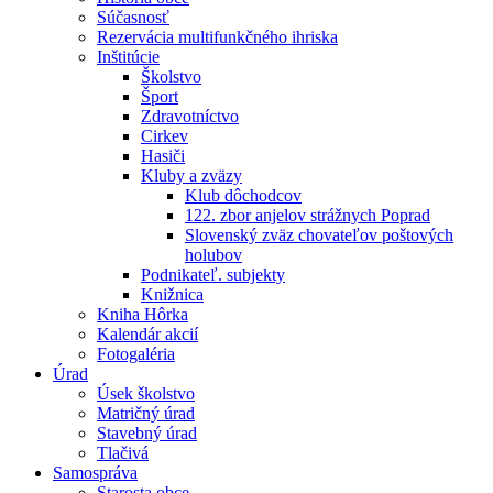
Súčasnosť
Rezervácia multifunkčného ihriska
Inštitúcie
Školstvo
Šport
Zdravotníctvo
Cirkev
Hasiči
Kluby a zväzy
Klub dôchodcov
122. zbor anjelov strážnych Poprad
Slovenský zväz chovateľov poštových
holubov
Podnikateľ. subjekty
Knižnica
Kniha Hôrka
Kalendár akcií
Fotogaléria
Úrad
Úsek školstvo
Matričný úrad
Stavebný úrad
Tlačivá
Samospráva
Starosta obce