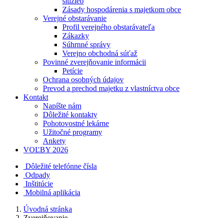
služieb
Zásady hospodárenia s majetkom obce
Verejné obstarávanie
Profil verejného obstarávateľa
Zákazky
Súhrnné správy
Verejno obchodná súťaž
Povinné zverejňovanie informácii
Petície
Ochrana osobných údajov
Prevod a prechod majetku z vlastníctva obce
Kontakt
Napíšte nám
Dôležité kontakty
Pohotovostné lekárne
Užitočné programy
Ankety
VOĽBY 2026
Dôležité telefónne čísla
Odpady
Inštitúcie
Mobilná aplikácia
Úvodná stránka
Zverejňovanie