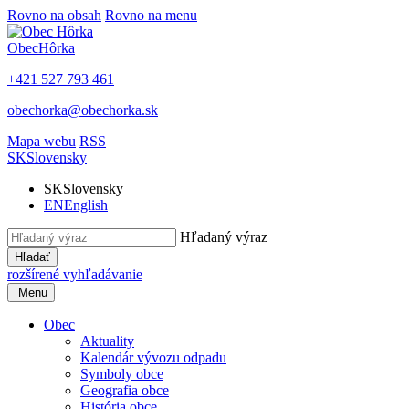
Rovno na obsah
Rovno na menu
Obec
Hôrka
+421 527 793 461
obechorka@obechorka.sk
Mapa webu
RSS
SK
Slovensky
SK
Slovensky
EN
English
Hľadaný výraz
Hľadať
rozšírené vyhľadávanie
Menu
Obec
Aktuality
Kalendár vývozu odpadu
Symboly obce
Geografia obce
História obce