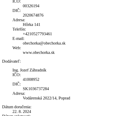
IČO:
00326194
DIČ:
2020674876
Adresa:
Hôrka 141
Telefón:
+4210527793461
E-mail:
obechorka@obechorka.sk
Web:
www.obechorka.sk
Dodávateľ:
Ing. Jozef Záhradník
IČO:
41008952
DIČ:
SK1036737284
Adresa:
Vodárenská 2022/14, Poprad
Dátum doručenia:
22. 8. 2024