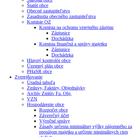
Štatút obce
Obecné zastupiteľstvo
Zasadnutia obecného zastupiteľstva
Komisie OZ
Komisia na ochranu verejného záujmu
Zápisnice
Dochádzka
Komisia finančná a správy majetku
Zápisnice
Dochádzka
Hlavný kontrolór obce
Územný plán obce
PHaSR obce
Zverejňovanie
Úradná tabuľa
Zmluvy, Faktúry, Objednávky
Archív Zmlúv Fa. Obj.
VZN
Hospodárenie obce
Rozpočet obce
Záverečný účet
Výročné správy
Zásady určenia minimálnej výšky nájomného za
prenájom majetku a určenie minimálnych cien