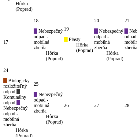
Hôrka
(Poprad)
18
20
21
19
Nebezpečný
Nebezpečný
Neb
odpad -
odpad -
odpad
Plasty
17
mobilná
mobilná
mobil
Hôrka
zberňa
zberňa
zberň
(Poprad)
Hôrka
Hôrka
(Poprad)
(Poprad)
24
Biologicky
25
rozložiteľný
odpad
Nebezpečný
Komunálny
odpad -
odpad
mobilná
26
27
28
Nebezpečný
zberňa
odpad -
Hôrka
mobilná
(Poprad)
zberňa
Hôrka
(Poprad)