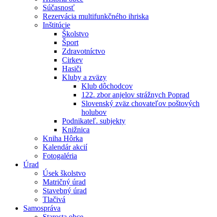
Súčasnosť
Rezervácia multifunkčného ihriska
Inštitúcie
Školstvo
Šport
Zdravotníctvo
Cirkev
Hasiči
Kluby a zväzy
Klub dôchodcov
122. zbor anjelov strážnych Poprad
Slovenský zväz chovateľov poštových
holubov
Podnikateľ. subjekty
Knižnica
Kniha Hôrka
Kalendár akcií
Fotogaléria
Úrad
Úsek školstvo
Matričný úrad
Stavebný úrad
Tlačivá
Samospráva
Starosta obce