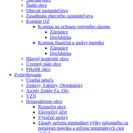
Štatút obce
Obecné zastupiteľstvo
Zasadnutia obecného zastupiteľstva
Komisie OZ
Komisia na ochranu verejného záujmu
Zápisnice
Dochádzka
Komisia finančná a správy majetku
Zápisnice
Dochádzka
Hlavný kontrolór obce
Územný plán obce
PHaSR obce
Zverejňovanie
Úradná tabuľa
Zmluvy, Faktúry, Objednávky
Archív Zmlúv Fa. Obj.
VZN
Hospodárenie obce
Rozpočet obce
Záverečný účet
Výročné správy
Zásady určenia minimálnej výšky nájomného za
prenájom majetku a určenie minimálnych cien