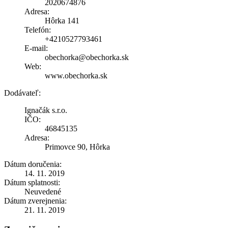
2020674876
Adresa:
Hôrka 141
Telefón:
+4210527793461
E-mail:
obechorka@obechorka.sk
Web:
www.obechorka.sk
Dodávateľ:
Ignačák s.r.o.
IČO:
46845135
Adresa:
Primovce 90, Hôrka
Dátum doručenia:
14. 11. 2019
Dátum splatnosti:
Neuvedené
Dátum zverejnenia:
21. 11. 2019