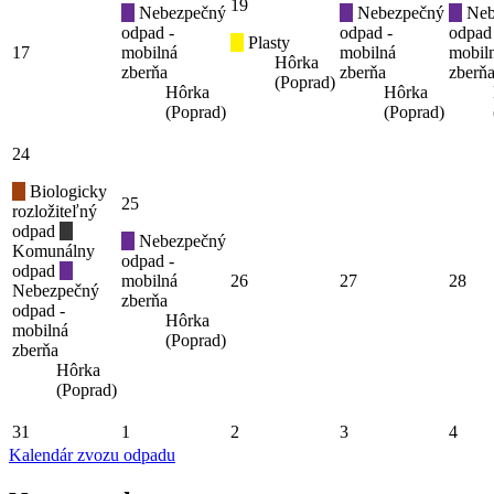
19
Nebezpečný
Nebezpečný
Neb
odpad -
odpad -
odpad
Plasty
17
mobilná
mobilná
mobil
Hôrka
zberňa
zberňa
zberň
(Poprad)
Hôrka
Hôrka
(Poprad)
(Poprad)
24
Biologicky
25
rozložiteľný
odpad
Nebezpečný
Komunálny
odpad -
odpad
mobilná
26
27
28
Nebezpečný
zberňa
odpad -
Hôrka
mobilná
(Poprad)
zberňa
Hôrka
(Poprad)
31
1
2
3
4
Kalendár zvozu odpadu