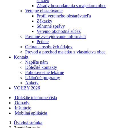
služieb
Zásady hospodárenia s majetkom obce
Verejné obstarávanie
Profil verejného obstarávateľa
Zákazky
Súhrnné správy
Verejno obchodná súťaž
Povinné zverejňovanie informácii
Petície
Ochrana osobných údajov
Prevod a prechod majetku z vlastníctva obce
Kontakt
Napíšte nám
Dôležité kontakty
Pohotovostné lekárne
Užitočné programy
Ankety
VOĽBY 2026
Dôležité telefónne čísla
Odpady
Inštitúcie
Mobilná aplikácia
Úvodná stránka
Zverejňovanie