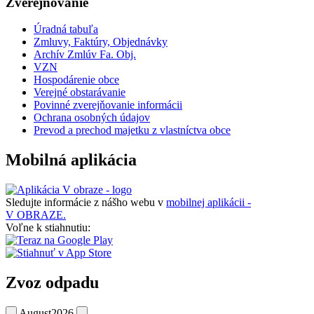
Zverejňovanie
Úradná tabuľa
Zmluvy, Faktúry, Objednávky
Archív Zmlúv Fa. Obj.
VZN
Hospodárenie obce
Verejné obstarávanie
Povinné zverejňovanie informácii
Ochrana osobných údajov
Prevod a prechod majetku z vlastníctva obce
Mobilná aplikácia
Sledujte informácie z nášho webu v
mobilnej aplikácii -
V OBRAZE.
Voľne k stiahnutiu:
Zvoz odpadu
August
2026