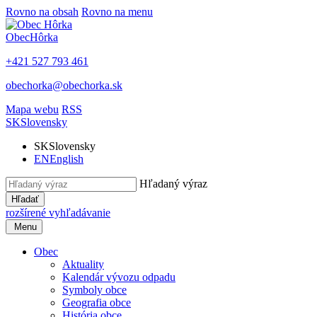
Rovno na obsah
Rovno na menu
Obec
Hôrka
+421 527 793 461
obechorka@obechorka.sk
Mapa webu
RSS
SK
Slovensky
SK
Slovensky
EN
English
Hľadaný výraz
Hľadať
rozšírené vyhľadávanie
Menu
Obec
Aktuality
Kalendár vývozu odpadu
Symboly obce
Geografia obce
História obce