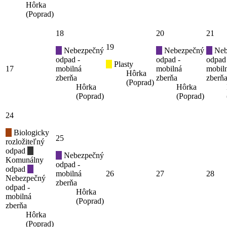
Hôrka
(Poprad)
18
20
21
19
Nebezpečný
Nebezpečný
Neb
odpad -
odpad -
odpad
Plasty
17
mobilná
mobilná
mobil
Hôrka
zberňa
zberňa
zberň
(Poprad)
Hôrka
Hôrka
(Poprad)
(Poprad)
24
Biologicky
25
rozložiteľný
odpad
Nebezpečný
Komunálny
odpad -
odpad
mobilná
26
27
28
Nebezpečný
zberňa
odpad -
Hôrka
mobilná
(Poprad)
zberňa
Hôrka
(Poprad)