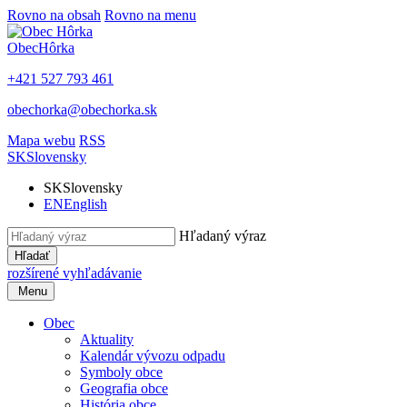
Rovno na obsah
Rovno na menu
Obec
Hôrka
+421 527 793 461
obechorka@obechorka.sk
Mapa webu
RSS
SK
Slovensky
SK
Slovensky
EN
English
Hľadaný výraz
Hľadať
rozšírené vyhľadávanie
Menu
Obec
Aktuality
Kalendár vývozu odpadu
Symboly obce
Geografia obce
História obce