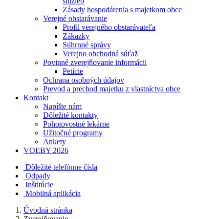
služieb
Zásady hospodárenia s majetkom obce
Verejné obstarávanie
Profil verejného obstarávateľa
Zákazky
Súhrnné správy
Verejno obchodná súťaž
Povinné zverejňovanie informácii
Petície
Ochrana osobných údajov
Prevod a prechod majetku z vlastníctva obce
Kontakt
Napíšte nám
Dôležité kontakty
Pohotovostné lekárne
Užitočné programy
Ankety
VOĽBY 2026
Dôležité telefónne čísla
Odpady
Inštitúcie
Mobilná aplikácia
Úvodná stránka
Zverejňovanie