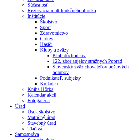
Súčasnosť
Rezervácia multifunkčného ihriska
Inštitúcie
Školstvo
Šport
Zdravotníctvo
Cirkev
Hasiči
Kluby a zväzy
Klub dôchodcov
122. zbor anjelov strážnych Poprad
Slovenský zväz chovateľov poštových
holubov
Podnikateľ. subjekty
Knižnica
Kniha Hôrka
Kalendár akcií
Fotogaléria
Úrad
Úsek školstvo
Matričný úrad
Stavebný úrad
Tlačivá
Samospráva
Starosta obce