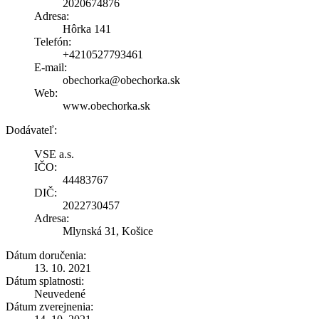
2020674876
Adresa:
Hôrka 141
Telefón:
+4210527793461
E-mail:
obechorka@obechorka.sk
Web:
www.obechorka.sk
Dodávateľ:
VSE a.s.
IČO:
44483767
DIČ:
2022730457
Adresa:
Mlynská 31, Košice
Dátum doručenia:
13. 10. 2021
Dátum splatnosti:
Neuvedené
Dátum zverejnenia: