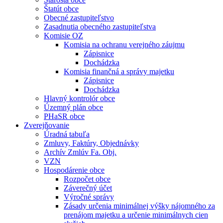
Štatút obce
Obecné zastupiteľstvo
Zasadnutia obecného zastupiteľstva
Komisie OZ
Komisia na ochranu verejného záujmu
Zápisnice
Dochádzka
Komisia finančná a správy majetku
Zápisnice
Dochádzka
Hlavný kontrolór obce
Územný plán obce
PHaSR obce
Zverejňovanie
Úradná tabuľa
Zmluvy, Faktúry, Objednávky
Archív Zmlúv Fa. Obj.
VZN
Hospodárenie obce
Rozpočet obce
Záverečný účet
Výročné správy
Zásady určenia minimálnej výšky nájomného za
prenájom majetku a určenie minimálnych cien