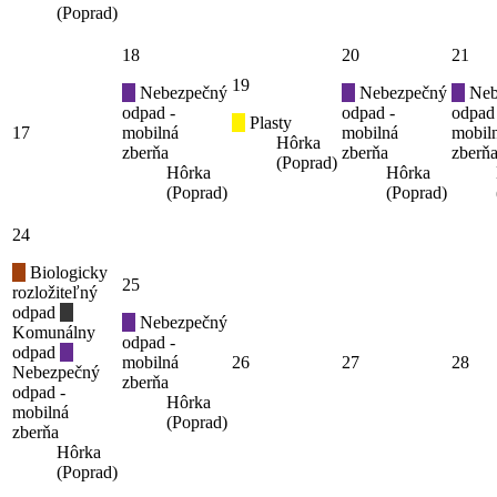
(Poprad)
18
20
21
19
Nebezpečný
Nebezpečný
Neb
odpad -
odpad -
odpad
Plasty
17
mobilná
mobilná
mobil
Hôrka
zberňa
zberňa
zberň
(Poprad)
Hôrka
Hôrka
(Poprad)
(Poprad)
24
Biologicky
25
rozložiteľný
odpad
Nebezpečný
Komunálny
odpad -
odpad
mobilná
26
27
28
Nebezpečný
zberňa
odpad -
Hôrka
mobilná
(Poprad)
zberňa
Hôrka
(Poprad)