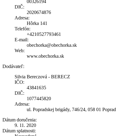
00326194
DIČ:
2020674876
Adresa:
Hôrka 141
Telefón:
+4210527793461
E-mail:
obechorka@obechorka.sk
Web:
www.obechorka.sk
Dodávateľ:
Silvia Bereczová - BERECZ
IČO:
43841635
DIČ:
1077445820
Adresa:
ul. Popradskej brigády, 746/24, 058 01 Poprad
Dátum doručenia:
9. 11. 2020
Dátum splatnosti: