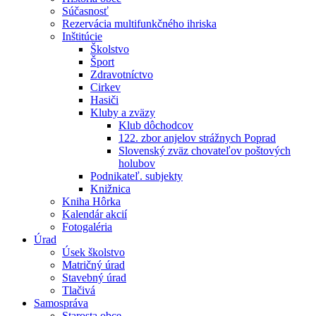
Súčasnosť
Rezervácia multifunkčného ihriska
Inštitúcie
Školstvo
Šport
Zdravotníctvo
Cirkev
Hasiči
Kluby a zväzy
Klub dôchodcov
122. zbor anjelov strážnych Poprad
Slovenský zväz chovateľov poštových
holubov
Podnikateľ. subjekty
Knižnica
Kniha Hôrka
Kalendár akcií
Fotogaléria
Úrad
Úsek školstvo
Matričný úrad
Stavebný úrad
Tlačivá
Samospráva
Starosta obce