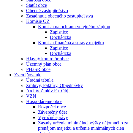
Štatút obce
Obecné zastupiteľstvo
Zasadnutia obecného zastupiteľstva
Komisie OZ
Komisia na ochranu verejného záujmu
Zápisnice
Dochádzka
Komisia finančná a správy majetku
Zápisnice
Dochádzka
Hlavný kontrolór obce
Územný plán obce
PHaSR obce
Zverejňovanie
Úradná tabuľa
Zmluvy, Faktúry, Objednávky
Archív Zmlúv Fa. Obj.
VZN
Hospodárenie obce
Rozpočet obce
Záverečný účet
Výročné správy
Zásady určenia minimálnej výšky nájomného za
prenájom majetku a určenie minimálnych cien