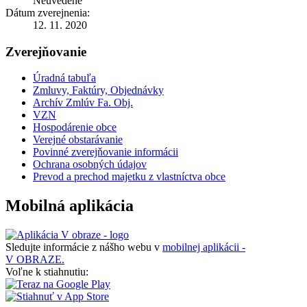
Neuvedené
Dátum zverejnenia:
12. 11. 2020
Zverejňovanie
Úradná tabuľa
Zmluvy, Faktúry, Objednávky
Archív Zmlúv Fa. Obj.
VZN
Hospodárenie obce
Verejné obstarávanie
Povinné zverejňovanie informácii
Ochrana osobných údajov
Prevod a prechod majetku z vlastníctva obce
Mobilná aplikácia
Sledujte informácie z nášho webu v
mobilnej aplikácii -
V OBRAZE.
Voľne k stiahnutiu: