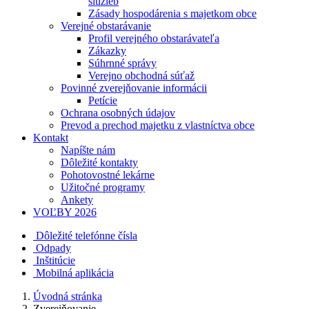
služieb
Zásady hospodárenia s majetkom obce
Verejné obstarávanie
Profil verejného obstarávateľa
Zákazky
Súhrnné správy
Verejno obchodná súťaž
Povinné zverejňovanie informácii
Petície
Ochrana osobných údajov
Prevod a prechod majetku z vlastníctva obce
Kontakt
Napíšte nám
Dôležité kontakty
Pohotovostné lekárne
Užitočné programy
Ankety
VOĽBY 2026
Dôležité telefónne čísla
Odpady
Inštitúcie
Mobilná aplikácia
Úvodná stránka
Zverejňovanie