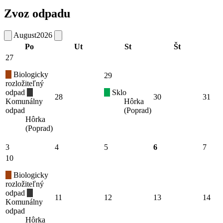
Zvoz odpadu
August
2026
Po
Ut
St
Št
27
Biologicky
29
rozložiteľný
odpad
Sklo
28
30
31
Komunálny
Hôrka
odpad
(Poprad)
Hôrka
(Poprad)
3
4
5
6
7
10
Biologicky
rozložiteľný
odpad
11
12
13
14
Komunálny
odpad
Hôrka