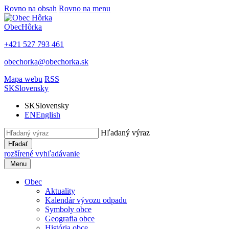
Rovno na obsah
Rovno na menu
Obec
Hôrka
+421 527 793 461
obechorka@obechorka.sk
Mapa webu
RSS
SK
Slovensky
SK
Slovensky
EN
English
Hľadaný výraz
Hľadať
rozšírené vyhľadávanie
Menu
Obec
Aktuality
Kalendár vývozu odpadu
Symboly obce
Geografia obce
História obce