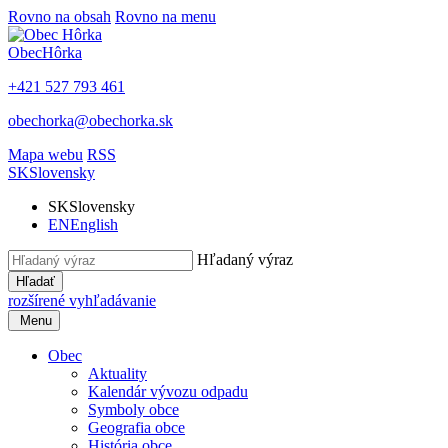
Rovno na obsah
Rovno na menu
Obec
Hôrka
+421 527 793 461
obechorka@obechorka.sk
Mapa webu
RSS
SK
Slovensky
SK
Slovensky
EN
English
Hľadaný výraz
Hľadať
rozšírené vyhľadávanie
Menu
Obec
Aktuality
Kalendár vývozu odpadu
Symboly obce
Geografia obce
História obce