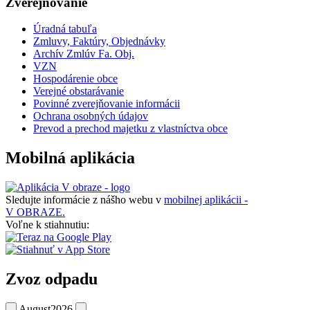
Zverejňovanie
Úradná tabuľa
Zmluvy, Faktúry, Objednávky
Archív Zmlúv Fa. Obj.
VZN
Hospodárenie obce
Verejné obstarávanie
Povinné zverejňovanie informácii
Ochrana osobných údajov
Prevod a prechod majetku z vlastníctva obce
Mobilná aplikácia
Sledujte informácie z nášho webu v
mobilnej aplikácii -
V OBRAZE.
Voľne k stiahnutiu:
Zvoz odpadu
August
2026