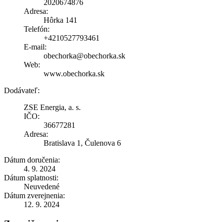
2020674876
Adresa:
Hôrka 141
Telefón:
+4210527793461
E-mail:
obechorka@obechorka.sk
Web:
www.obechorka.sk
Dodávateľ:
ZSE Energia, a. s.
IČO:
36677281
Adresa:
Bratislava 1, Čulenova 6
Dátum doručenia:
4. 9. 2024
Dátum splatnosti:
Neuvedené
Dátum zverejnenia:
12. 9. 2024