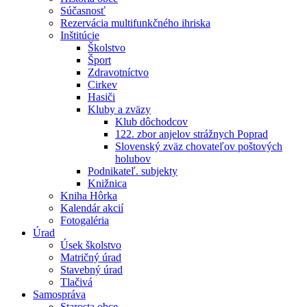
Súčasnosť
Rezervácia multifunkčného ihriska
Inštitúcie
Školstvo
Šport
Zdravotníctvo
Cirkev
Hasiči
Kluby a zväzy
Klub dôchodcov
122. zbor anjelov strážnych Poprad
Slovenský zväz chovateľov poštových
holubov
Podnikateľ. subjekty
Knižnica
Kniha Hôrka
Kalendár akcií
Fotogaléria
Úrad
Úsek školstvo
Matričný úrad
Stavebný úrad
Tlačivá
Samospráva
Starosta obce