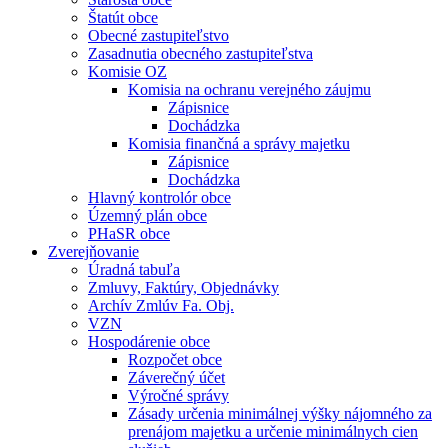
Štatút obce
Obecné zastupiteľstvo
Zasadnutia obecného zastupiteľstva
Komisie OZ
Komisia na ochranu verejného záujmu
Zápisnice
Dochádzka
Komisia finančná a správy majetku
Zápisnice
Dochádzka
Hlavný kontrolór obce
Územný plán obce
PHaSR obce
Zverejňovanie
Úradná tabuľa
Zmluvy, Faktúry, Objednávky
Archív Zmlúv Fa. Obj.
VZN
Hospodárenie obce
Rozpočet obce
Záverečný účet
Výročné správy
Zásady určenia minimálnej výšky nájomného za
prenájom majetku a určenie minimálnych cien