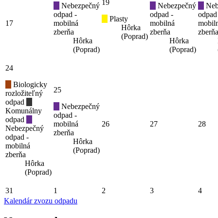
19
Nebezpečný
Nebezpečný
Neb
odpad -
odpad -
odpad
Plasty
17
mobilná
mobilná
mobil
Hôrka
zberňa
zberňa
zberň
(Poprad)
Hôrka
Hôrka
(Poprad)
(Poprad)
24
Biologicky
25
rozložiteľný
odpad
Nebezpečný
Komunálny
odpad -
odpad
mobilná
26
27
28
Nebezpečný
zberňa
odpad -
Hôrka
mobilná
(Poprad)
zberňa
Hôrka
(Poprad)
31
1
2
3
4
Kalendár zvozu odpadu