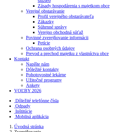
služieb
Zásady hospodárenia s majetkom obce
Verejné obstarávanie
Profil verejného obstarávateľa
Zákazky
Súhrnné správy
Verejno obchodná súťaž
Povinné zverejňovanie informácii
Petície
Ochrana osobných údajov
Prevod a prechod majetku z vlastníctva obce
Kontakt
Napíšte nám
Dôležité kontakty
Pohotovostné lekárne
Užitočné programy
Ankety
VOĽBY 2026
Dôležité telefónne čísla
Odpady
Inštitúcie
Mobilná aplikácia
Úvodná stránka
Zverejňovanie